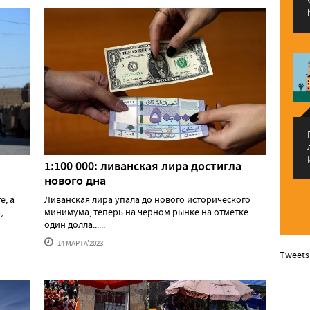
1:100 000: ливанская лира достигла
нового дна
е, а
Ливанская лира упала до нового исторического
,
минимума, теперь на черном рынке на отметке
один долла......
14 МАРТА'2023
Tweets