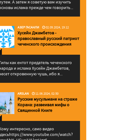
путем. А затем я советую вам изучить
основы ислама прежде чем говорить...
АЗЕР ГАСАНЛИ
02.09.2024, 19:12
Хусейн Джамбетов -
православный русский патриот
чеченского происхождения
Типы как ентот предатель чеченского
народа и ислама Хусейн Джамбетов,
несет откровенную чушь, ибо я...
ARSLAN
11.06.2024, 02:50
Русские мусульмане на страже
Корана: pазвеивая мифы о
Священной Книге
Кому интересно, само видео
здесьhttps://www.youtube.com/watch?