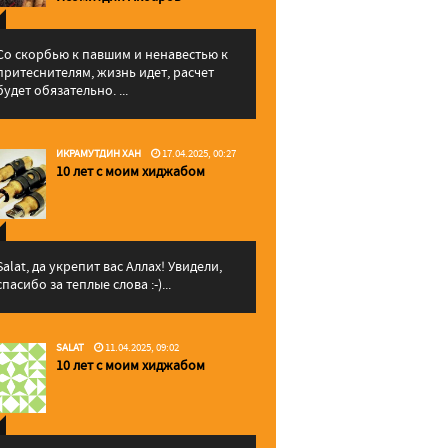
Со скорбью к павшим и ненавестью к
притеснителям, жизнь идет, расчет
будет обязательно. ...
ИКРАМУТДИН ХАН
17.04.2025, 00:27
10 лет с моим хиджабом
Salat, да укрепит вас Аллаx! Увидели,
спасибо за теплые слова :-)...
SALAT
11.04.2025, 09:02
10 лет с моим хиджабом