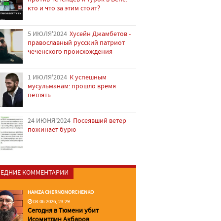
кто и что за этим стоит?
5 ИЮЛЯ'2024
Хусейн Джамбетов -
православный русский патриот
чеченского происхождения
1 ИЮЛЯ'2024
К успешным
мусульманам: прошло время
петлять
24 ИЮНЯ'2024
Посеявший ветер
пожинает бурю
ЕДНИЕ КОММЕНТАРИИ
HAMZA CHERNOMORCHENKO
03.06.2026, 23:29
Сегодня в Тюмени убит
Исомитдин Акбаров