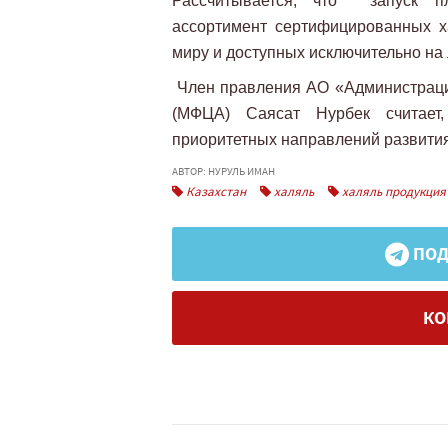
Рассчитывается, что запуск п
ассортимент сертифицированных х
миру и доступных исключительно на
Член правления АО «Администраци
(МФЦА) Саясат Нурбек считает
приоритетных направлений развити
АВТОР: НУРУЛЬ ИМАН
Казахстан
халяль
халяль продукция
ПОД
КО