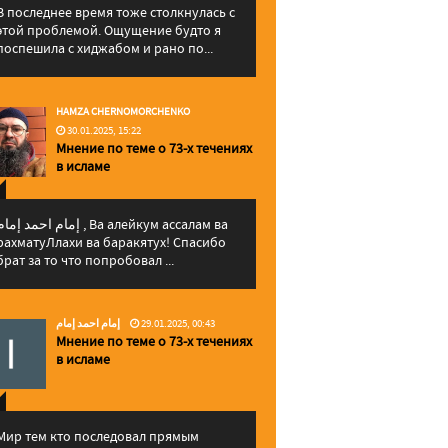
В последнее время тоже столкнулась с
этой проблемой. Ощущение будто я
поспешила с хиджабом и рано по...
HAMZA CHERNOMORCHENKO
30.01.2025, 15:22
Мнение по теме о 73-х течениях
в исламе
إمام احمد إما , Ва алейкум ассалам ва
рахматуЛлахи ва баракятух! Спасибо
брат за то что попробовал ...
إمام احمد إمام
29.01.2025, 00:43
Мнение по теме о 73-х течениях
в исламе
Мир тем кто последовал прямым