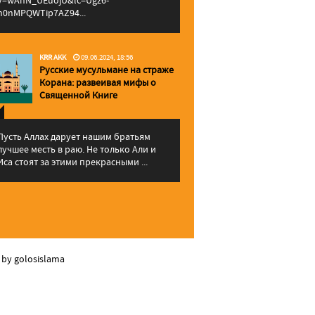
v=wAhN_UEuojU&lc=Ugz6-
h0nMPQWTip7AZ94...
KRR AKK
09.06.2024, 18:56
Русские мусульмане на страже
Корана: pазвеивая мифы о
Священной Книге
Пусть Аллах дарует нашим братьям
лучшее месть в раю. Не только Али и
Иса стоят за этими прекрасными ...
 by golosislama