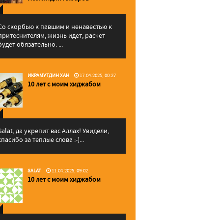
Со скорбью к павшим и ненавестью к
притеснителям, жизнь идет, расчет
будет обязательно. ...
ИКРАМУТДИН ХАН
17.04.2025, 00:27
10 лет с моим хиджабом
Salat, да укрепит вас Аллаx! Увидели,
спасибо за теплые слова :-)...
SALAT
11.04.2025, 09:02
10 лет с моим хиджабом