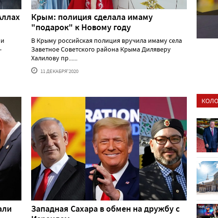
Аллах
Крым: полиция сделала имаму
"подарок" к Новому году
 и
В Крыму российская полиция вручила имаму села
-
Заветное Советского района Крыма Диляверу
Халилову пр......
11 ДЕКАБРЯ'2020
КОЛО
али
Западная Сахара в обмен на дружбу с