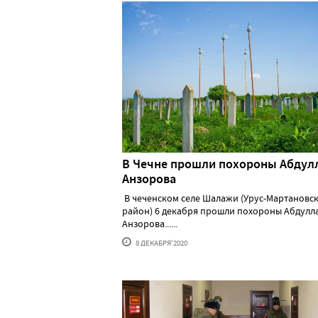
В Чечне прошли похороны Абдул
Анзорова
В чеченском селе Шалажи (Урус-Мартановс
район) 6 декабря прошли похороны Абдулл
Анзорова......
8 ДЕКАБРЯ'2020