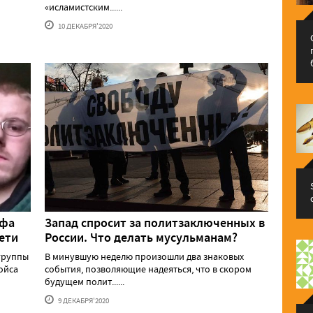
«исламистским......
10 ДЕКАБРЯ'2020
ифа
Запад спросит за политзаключенных в
ети
России. Что делать мусульманам?
группы
В минувшую неделю произошли два знаковых
ойса
события, позволяющие надеяться, что в скором
будущем полит......
9 ДЕКАБРЯ'2020