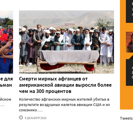
م
е для
Смерти мирных афганцев от
льман
американской авиации выросли более
чем на 300 процентов
айском
Количество афганских мирных жителей убитых в
...
результате воздушных налетов авиации США и их
союзнико......
Tweets
9 ДЕКАБРЯ'2020