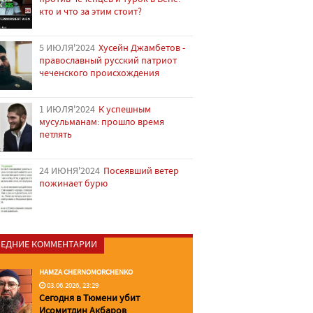
кто и что за этим стоит?
5 ИЮЛЯ'2024
Хусейн Джамбетов -
православный русский патриот
чеченского происхождения
1 ИЮЛЯ'2024
К успешным
мусульманам: прошло время
петлять
24 ИЮНЯ'2024
Посеявший ветер
пожинает бурю
ЕДНИЕ КОММЕНТАРИИ
HAMZA CHERNOMORCHENKO
03.06.2026, 23:29
Сегодня в Тюмени убит
Исомитдин Акбаров