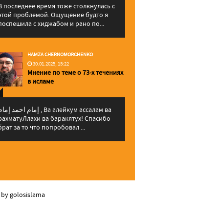
В последнее время тоже столкнулась с
этой проблемой. Ощущение будто я
поспешила с хиджабом и рано по...
HAMZA CHERNOMORCHENKO
30.01.2025, 15:22
Мнение по теме о 73-х течениях
в исламе
إمام احمد إما , Ва алейкум ассалам ва
рахматуЛлахи ва баракятух! Спасибо
брат за то что попробовал ...
 by golosislama