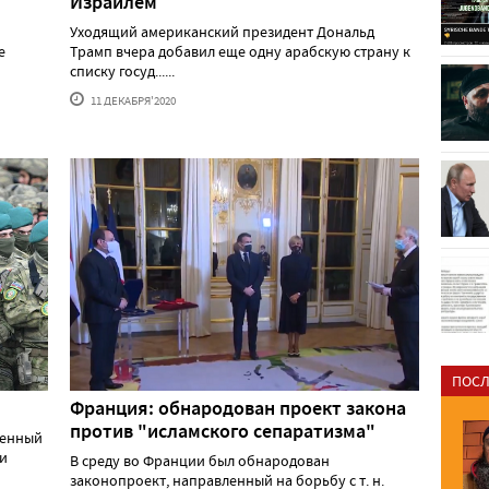
Израилем
Уходящий американский президент Дональд
е
Трамп вчера добавил еще одну арабскую страну к
списку госуд......
11 ДЕКАБРЯ'2020
ПОСЛ
Франция: обнародован проект закона
против "исламского сепаратизма"
оенный
и
В среду во Франции был обнародован
законопроект, направленный на борьбу с т. н.