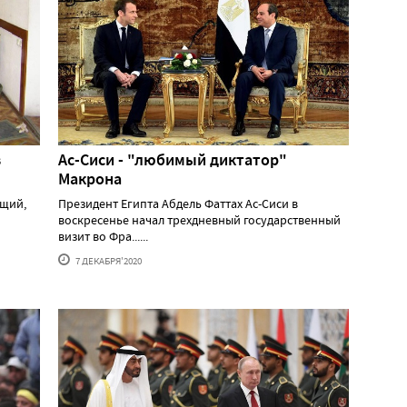
в
Ас-Сиси - "любимый диктатор"
Макрона
щий,
Президент Египта Абдель Фаттах Ас-Сиси в
воскресенье начал трехдневный государственный
визит во Фра......
7 ДЕКАБРЯ'2020