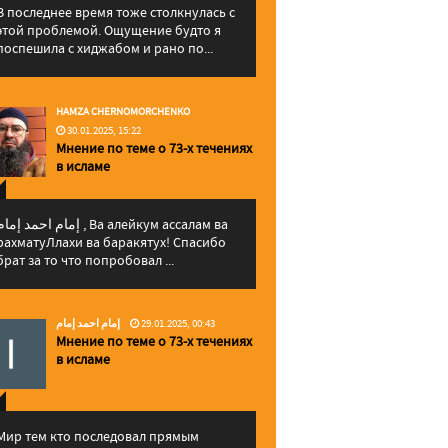
В последнее время тоже столкнулась с
этой проблемой. Ощущение будто я
поспешила с хиджабом и рано по...
HAMZA CHERNOMORCHENKO
30.01.2025, 15:22
Мнение по теме о 73-х течениях
в исламе
إمام احمد إما , Ва алейкум ассалам ва
рахматуЛлахи ва баракятух! Спасибо
брат за то что попробовал ...
إمام احمد إمام
29.01.2025, 00:43
Мнение по теме о 73-х течениях
в исламе
Мир тем кто последовал прямым