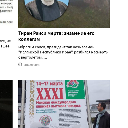
Тиран Раиси мертв: знамение его
коллегам
же, не
давшее
Ибрагим Раиси, президент так называемой
"Исламской Республики Иран", разбился насмерть
с вертолетом......
20 МАЯ'2024