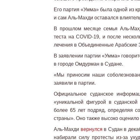
Его партия «Умма» была одной из к
и сам Аль-Махди оставался влиятель
В прошлом месяце семья Аль-Махд
теста на COVID-19, и после нескол
лечения в Объединенные Арабские 
В заявлении партии «Умма» говоритс
в городе Омдурман в Судане.
«Мы приносим наши соболезновани
заявили в партии.
Официальное суданское информац
«уникальной фигурой в суданской
более 65 лет подряд, определяя с
страны». Оно также высоко оценило
Аль-Махди
вернулся
в Судан в декаб
набирали силу протесты из-за уху