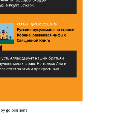
v=wAhN_UEuojU&lc=Ugz6-
h0nMPQWTip7AZ94...
KRR AKK
09.06.2024, 18:56
Русские мусульмане на страже
Корана: pазвеивая мифы о
Священной Книге
Пусть Аллах дарует нашим братьям
лучшее месть в раю. Не только Али и
Иса стоят за этими прекрасными ...
 by golosislama