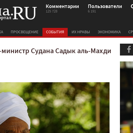
Комментарии
Пользователи
125 728
6 191
КА
ПРОСВЕЩЕНИЕ
СОБЫТИЯ
ИХ НРАВЫ
ЭКОНОМИКА
СР
министр Судана Садык аль-Махди