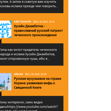
путем. А затем я советую вам изучить
основы ислама прежде чем говорить...
АЗЕР ГАСАНЛИ
02.09.2024, 19:12
Хусейн Джамбетов -
православный русский патриот
чеченского происхождения
Типы как ентот предатель чеченского
народа и ислама Хусейн Джамбетов,
несет откровенную чушь, ибо я...
ARSLAN
11.06.2024, 02:50
Русские мусульмане на страже
Корана: pазвеивая мифы о
Священной Книге
Кому интересно, само видео
здесьhttps://www.youtube.com/watch?