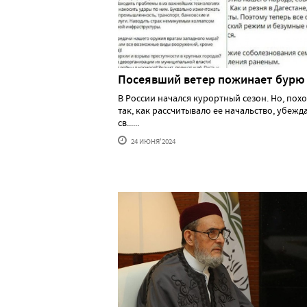
Посеявший ветер пожинает бурю
В России начался курортный сезон. Но, похо
так, как рассчитывало ее начальство, убеж
св......
24 ИЮНЯ'2024