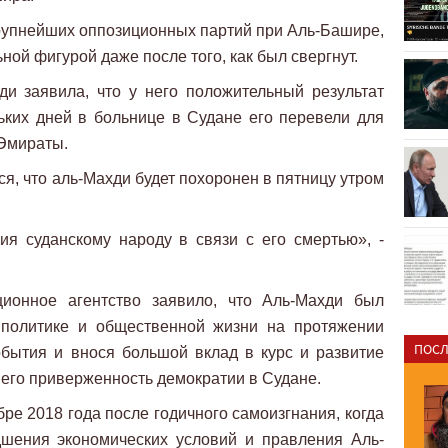
рупнейших оппозиционных партий при Аль-Башире,
ной фигурой даже после того, как был свергнут.
и заявила, что у него положительный результат
ьких дней в больнице в Судане его перевели для
Эмираты.
я, что аль-Махди будет похоронен в пятницу утром
я суданскому народу в связи с его смертью», -
ионное агентство заявило, что Аль-Махди был
 политике и общественной жизни на протяжении
ПОСЛ
обытия и внося большой вклад в курс и развитие
 его приверженность демократии в Судане.
ре 2018 года после годичного самоизгнания, когда
дшения экономических условий и правления Аль-