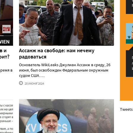
в и
Ассанж на свободе: нам нечему
оит?
радоваться
Основатель WikiLeaks Джулиан Ассанж в среду, 26
ремя в
июня, был освобожден Федеральным окружным
судом США......
28 ИЮНЯ'2024
Tweets