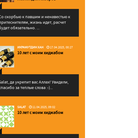
Со скорбью к павшим и ненавестью к
притеснителям, жизнь идет, расчет
будет обязательно. ...
ИКРАМУТДИН ХАН
17.04.2025, 00:27
10 лет с моим хиджабом
Salat, да укрепит вас Аллаx! Увидели,
спасибо за теплые слова :-)...
SALAT
11.04.2025, 09:02
10 лет с моим хиджабом