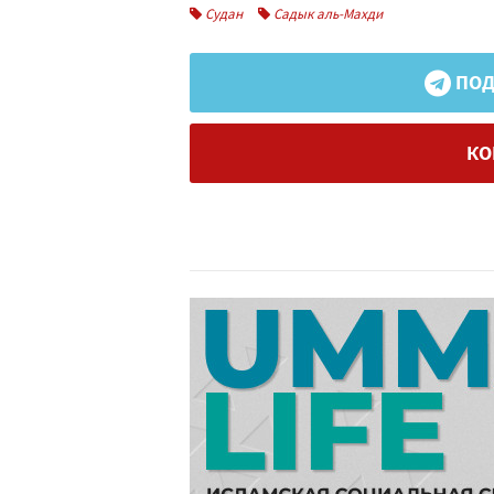
Судан
Садык аль-Махди
ПОД
КО