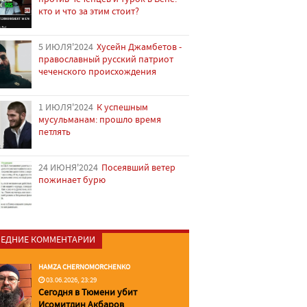
кто и что за этим стоит?
5 ИЮЛЯ'2024
Хусейн Джамбетов -
православный русский патриот
чеченского происхождения
1 ИЮЛЯ'2024
К успешным
мусульманам: прошло время
петлять
24 ИЮНЯ'2024
Посеявший ветер
пожинает бурю
ЕДНИЕ КОММЕНТАРИИ
HAMZA CHERNOMORCHENKO
03.06.2026, 23:29
Сегодня в Тюмени убит
Исомитдин Акбаров