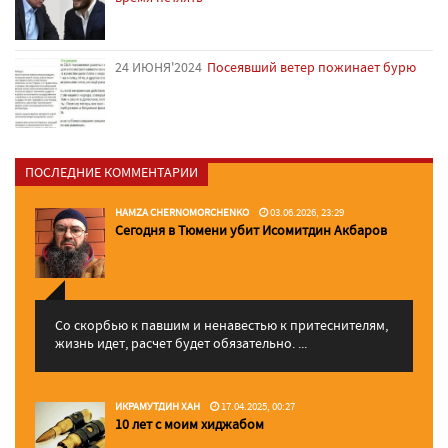
24 ИЮНЯ'2024
Посеявший ветер пожинает бурю
ПОСЛЕДНИЕ КОММЕНТАРИИ
HAMZA CHERNOMORCHENKO
03.06.2026, 23:29
Сегодня в Тюмени убит Исомитдин Акбаров
Со скорбью к павшим и ненавестью к притеснителям,
жизнь идет, расчет будет обязательно. ...
ИКРАМУТДИН ХАН
17.04.2025, 00:27
10 лет с моим хиджабом