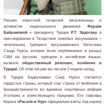
Письмо известной татарской писательницы и
активистки национального движения
Фаузии
Байрамовой
к президенту Турции
Р.Т. Эрдогану
о
преследовании в Татарстане пожилых мусульманок –
читательниц турецкого мусульманского богослова
Саида Нурси, которое было опубликовано в разных
СМИ на русском, турецком и английском языках,
вызвало
общественный резонанс, особенно в
Турции.
Об этом письме мы писали 3 недели назад.
В Турции Бадиуззаман Саид Нурси считается
гордостью страны, который спас страну от безбожия и
безнравственности во времена секулярных реформ
Ататюрка и воинствующего лаицизма. Его тафсиры
Корана
«Рисале-и Нур»
официально взяты под охрану