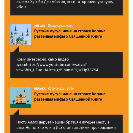
ислама Хусейн Джамбетов, несет откровенную чушь,
ибо я...
ARSLAN
11.06.2024, 02:50
Русские мусульмане на страже Корана:
pазвеивая мифы о Священной Книге
Кому интересно, само видео
здесьhttps://www.youtube.com/watch?
v=wAhN_UEuojU&lc=Ugz6-h0nMPQWTip7AZ94...
KRR AKK
09.06.2024, 18:56
Русские мусульмане на страже Корана:
pазвеивая мифы о Священной Книге
Пусть Аллах дарует нашим братьям лучшее месть в
раю. Не только Али и Иса стоят за этими прекрасными
...