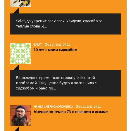
Salat, да укрепит вас Аллаx! Увидели, спасибо за
теплые слова :-)...
SALAT
11.04.2025, 09:02
10 лет с моим хиджабом
В последнее время тоже столкнулась с этой
проблемой. Ощущение будто я поспешила с
хиджабом и рано по...
HAMZA CHERNOMORCHENKO
30.01.2025, 15:22
Мнение по теме о 73-х течениях в исламе