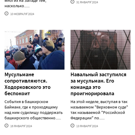
многих на Западе тем,
31 ЯНВАРЯ'2024
насколько......
10 ФЕВРАЛЯ'2024
Мусульмане
Навальный заступился
сопротивляются.
за мусульман. Его
Ходорковского это
команда это
беспокоит
проигнорировала
События в башкирском
На этой неделе, выступая в так
Баймаке, где к проходящему
называемом "Верховном суде"
над ним судилищу поддержать
так называемой "Российской
башкирского общественно......
Федерации" по......
16 ЯНВАРЯ'2024
13 ЯНВАРЯ'2024