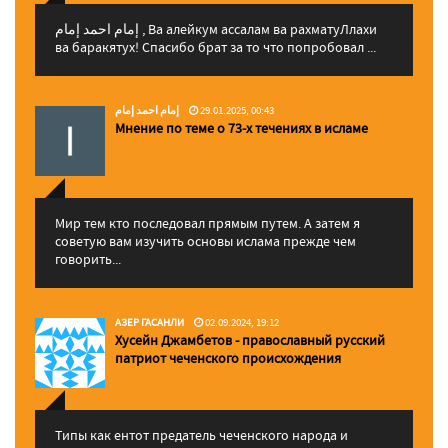
إمام احمد إمام , Ва алейкум ассалам ва рахматуЛлахи
ва баракятух! Спасибо брат за то что попробовал ...
إمام احمد إمام
29.01.2025, 00:43
Мнение по теме о 73-х течениях в исламе
Мир тем кто последовал прямым путем. А затем я
советую вам изучить основы ислама прежде чем
говорить...
АЗЕР ГАСАНЛИ
02.09.2024, 19:12
Хусейн Джамбетов - православный русский
патриот чеченского происхождения
Типы как ентот предатель чеченского народа и