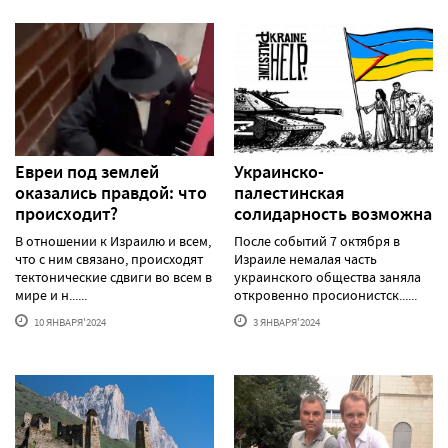
Евреи под землей
Украинско-
оказались правдой: что
палестинская
происходит?
солидарность возможна
В отношении к Израилю и всем,
После событий 7 октября в
что с ним связано, происходят
Израиле немалая часть
тектонические сдвиги во всем в
украинского общества заняла
мире и н......
откровенно просионистск......
10 ЯНВАРЯ'2024
3 ЯНВАРЯ'2024