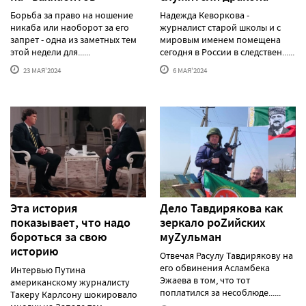
Борьба за право на ношение
Надежда Кеворкова -
никаба или наоборот за его
журналист старой школы и с
запрет - одна из заметных тем
мировым именем помещена
этой недели для......
сегодня в России в следствен......
23 МАЯ'2024
6 МАЯ'2024
Эта история
Дело Тавдирякова как
показывает, что надо
зеркало роZийских
бороться за свою
муZульман
историю
Отвечая Расулу Тавдирякову на
его обвинения Асламбека
Интервью Путина
Эжаева в том, что тот
американскому журналисту
поплатился за несоблюде......
Такеру Карлсону шокировало