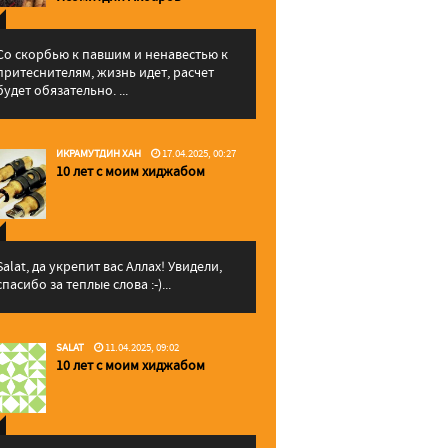
Со скорбью к павшим и ненавестью к
притеснителям, жизнь идет, расчет
будет обязательно. ...
ИКРАМУТДИН ХАН
17.04.2025, 00:27
10 лет с моим хиджабом
Salat, да укрепит вас Аллаx! Увидели,
спасибо за теплые слова :-)...
SALAT
11.04.2025, 09:02
10 лет с моим хиджабом