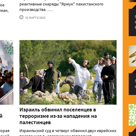
реактивные снаряды "Ярмук" пакистанского
вое
производства. ......
ьман,
31 МАРТА'2023
Израиль обвинил поселенцев в
й
терроризме из-за нападения на
палестинцев
торая
Израильский суд в четверг обвинил двух еврейских