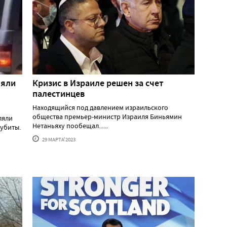
ляли
Кризис в Израиле решен за счет
палестинцев
Находящийся под давлением израильского
общества премьер-министр Израиля Биньямин
ляли
Нетаньяху пообещал......
убиты.
29 МАРТА'2023