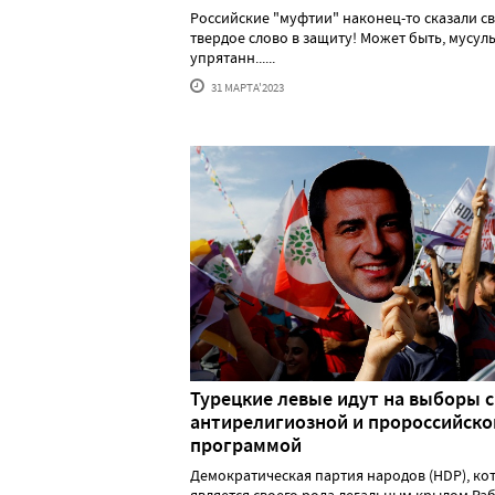
Российские "муфтии" наконец-то сказали с
твердое слово в защиту! Может быть, мусул
упрятанн......
31 МАРТА'2023
Турецкие левые идут на выборы с
антирелигиозной и пророссийско
программой
Демократическая партия народов (HDP), ко