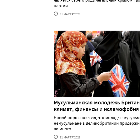
является своего рода легальным крылом Ра
партии ......
31 МАРТА'2023
Мусульманская молодежь Британ
климат, финансы и исламофобия
Новый опрос показал, что молодые мусульм
немусульмане в Великобритании придержи
во много......
31 МАРТА'2023