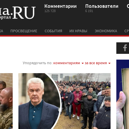
Комментарии
Пользователи
125 728
6 191
КА
ПРОСВЕЩЕНИЕ
СОБЫТИЯ
ИХ НРАВЫ
ЭКОНОМИКА
СР
Упорядочить по:
комментариям
за все время