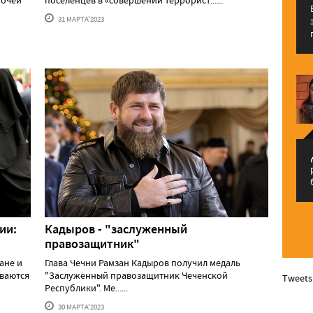
бочей
поселенцев в «совершении террорист......
31 МАРТА'2023
م
ии:
Кадыров - "заслуженный
правозащитник"
ане и
Глава Чечни Рамзан Кадыров получил медаль
ваются
"Заслуженный правозащитник Чеченской
Tweets
Республики". Ме......
30 МАРТА'2023