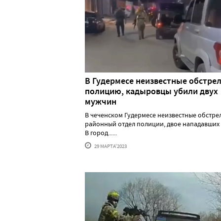
В Гудермесе неизвестные обстре
полицию, кадыровцы убили двух
мужчин
В чеченском Гудермесе неизвестные обстре
районный отдел полиции, двое нападавших 
В город......
29 МАРТА'2023