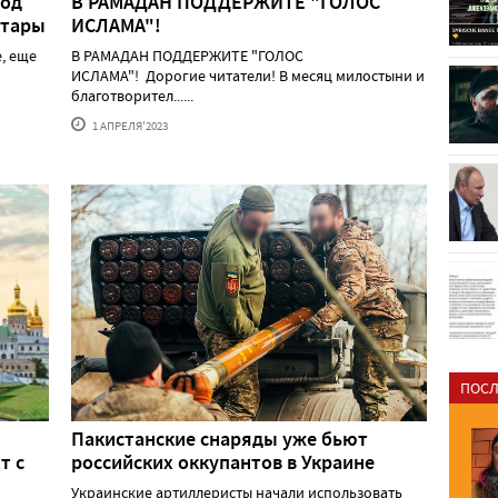
Под
В РАМАДАН ПОДДЕРЖИТЕ "ГОЛОС
атары
ИСЛАМА"!
, еще
В РАМАДАН ПОДДЕРЖИТЕ "ГОЛОС
ИСЛАМА"! Дорогие читатели! В месяц милостыни и
благотворител......
1 АПРЕЛЯ'2023
ПОСЛ
Пакистанские снаряды уже бьют
т с
российских оккупантов в Украине
Украинские артиллеристы начали использовать