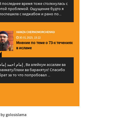
В последнее время тоже столкнулась с
этой проблемой. Ощущение будто я
поспешила с хиджабом и рано по...
HAMZA CHERNOMORCHENKO
30.01.2025, 15:22
Мнение по теме о 73-х течениях
в исламе
إمام احمد إما , Ва алейкум ассалам ва
рахматуЛлахи ва баракятух! Спасибо
брат за то что попробовал ...
 by golosislama