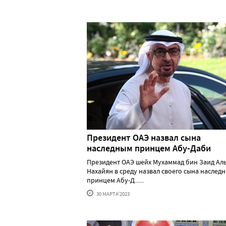
Президент ОАЭ назвал сына
наследным принцем Абу-Даби
Президент ОАЭ шейх Мухаммад бин Заид Ал
Нахайян в среду назвал своего сына наслед
принцем Абу-Д......
30 МАРТА'2023