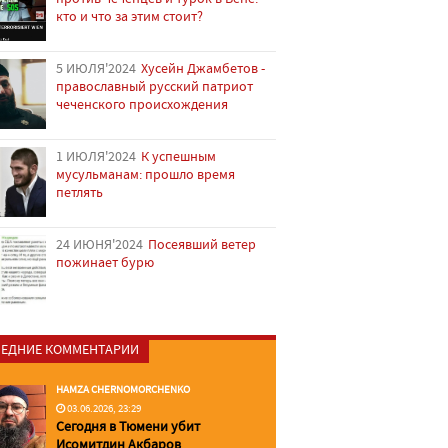
кто и что за этим стоит?
5 ИЮЛЯ'2024
Хусейн Джамбетов -
православный русский патриот
чеченского происхождения
1 ИЮЛЯ'2024
К успешным
мусульманам: прошло время
петлять
24 ИЮНЯ'2024
Посеявший ветер
пожинает бурю
ЕДНИЕ КОММЕНТАРИИ
HAMZA CHERNOMORCHENKO
03.06.2026, 23:29
Сегодня в Тюмени убит
Исомитдин Акбаров