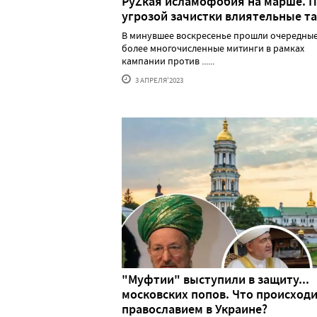
РуZкая исламофобия на марше. 
угрозой зачистки влиятельные т
В минувшее воскресенье прошли очередные
более многочисленные митинги в рамках
кампании против ......
3 АПРЕЛЯ'2023
"Муфтии" выступили в защиту...
московских попов. Что происходи
православием в Украине?