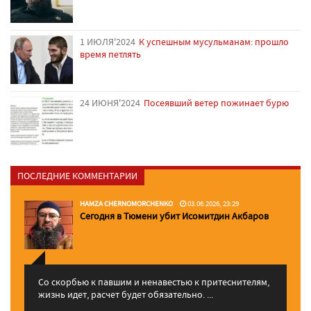
1 ИЮЛЯ'2024
К успешным мусульманам: прошло
время петлять
24 ИЮНЯ'2024
Посеявший ветер пожинает бурю
ПОСЛЕДНИЕ КОММЕНТАРИИ
HAMZA CHERNOMORCHENKO
03.06.2026, 23:29
Сегодня в Тюмени убит Исомитдин Акбаров
Со скорбью к павшим и ненавестью к притеснителям,
жизнь идет, расчет будет обязательно. ...