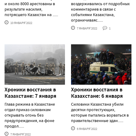
и около 8000 арестованы в
воздерживались от подробных
результате насилия,
комментариев в связи с
потрясшего Казахстан на ......
событиями Казахстана,
ограничиваяс......
10 ЯНВАРЯ'2022
7 ЯНВАРЯ'2022
1
Хроники восстания в
Хроники восстания в
Казахстане: 7 января
Казахстане: 6 января
Глава режима в Казахстане
Силовики Казахстана убили
отдал приказ силовикам
десятки протестующих,
открывать огонь без
которые пытались ворваться в
предупреждения, на фоне
правительственные здан......
продол......
6 ЯНВАРЯ'2022
7 ЯНВАРЯ'2022