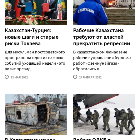
Казахстан-Турция:
Рабочие Казахстана
новые шаги и старые
требуют от властей
риски Токаева
прекратить репрессии
Для мусульман постсоветского
В казахстанском Жанаозене
пространства одно из важных
рабочие управления буровых
событий уходящей недели - это
работ «Озенмунайгаза»
визит презид......
обратились к......
13 МАЯ'2022
24 ЯНВАРЯ'2022