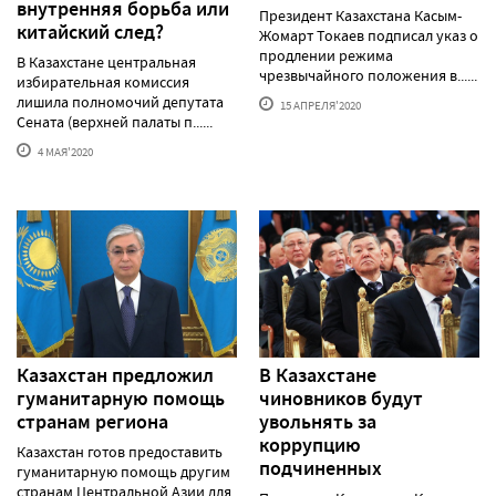
внутренняя борьба или
Президент Казахстана Касым-
китайский след?
Жомарт Токаев подписал указ о
продлении режима
В Казахстане центральная
чрезвычайного положения в......
избирательная комиссия
лишила полномочий депутата
15 АПРЕЛЯ'2020
Сената (верхней палаты п......
4 МАЯ'2020
Казахстан предложил
В Казахстане
гуманитарную помощь
чиновников будут
странам региона
увольнять за
коррупцию
Казахстан готов предоставить
подчиненных
гуманитарную помощь другим
странам Центральной Азии для