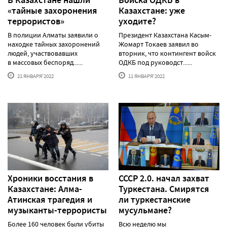
В Казахстане нашли
Войска ОДКБ в
«тайные захоронения
Казахстане: уже
террористов»
уходите?
В полиции Алматы заявили о
Президент Казахстана Касым-
находке тайных захоронений
Жомарт Токаев заявил во
людей, участвовавших
вторник, что контингент войск
в массовых беспоряд......
ОДКБ под руководст......
21 ЯНВАРЯ'2022
11 ЯНВАРЯ'2022
Хроники восстания в
СССР 2.0. начал захват
Казахстане: Алма-
Туркестана. Смирятся
Атинская трагедия и
ли туркестанские
музыканты-террористы
мусульмане?
Более 160 человек были убиты
Всю неделю мы