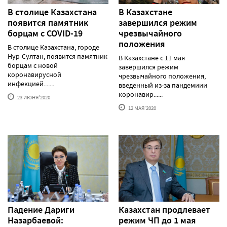
В столице Казахстана
В Казахстане
появится памятник
завершился режим
борцам с COVID-19
чрезвычайного
положения
В столице Казахстана, городе
Нур-Султан, появится памятник
В Казахстане с 11 мая
борцам с новой
завершился режим
коронавирусной
чрезвычайного положения,
инфекцией.......
введенный из-за пандемиии
коронавир......
23 ИЮНЯ'2020
12 МАЯ'2020
Падение Дариги
Казахстан продлевает
Назарбаевой:
режим ЧП до 1 мая