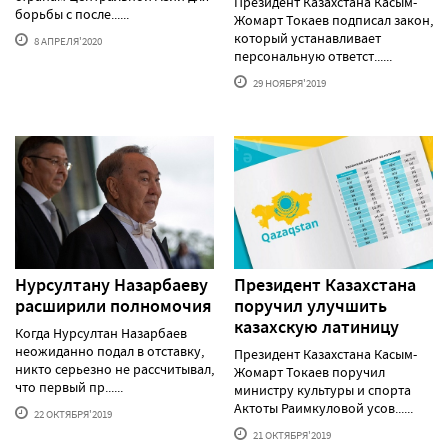
Президент Казахстана Касым-
борьбы с после......
Жомарт Токаев подписал закон,
который устанавливает
8 АПРЕЛЯ'2020
персональную ответст......
29 НОЯБРЯ'2019
Нурсултану Назарбаеву
Президент Казахстана
расширили полномочия
поручил улучшить
казахскую латиницу
Когда Нурсултан Назарбаев
неожиданно подал в отставку,
Президент Казахстана Касым-
никто серьезно не рассчитывал,
Жомарт Токаев поручил
что первый пр......
министру культуры и спорта
Актоты Раимкуловой усов......
22 ОКТЯБРЯ'2019
21 ОКТЯБРЯ'2019