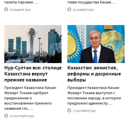
палаты парламе......
глава государства Касым......
19 ЯНВАРЯ'2023
22 НОЯБРЯ'2022
Нур-Султан все: столице
Казахстан: амнистия,
Казахстана вернут
реформы и досрочные
прежнее название
выборы
Президент Казахстана Касым-
Президент Казахстана Касым-
Жомарт Токаев одобрил
Жомарт Токаев выступил с
предложение о
посланием народу, в котором
восстановлении прежнего
предложил администр......
названия сто......
1 СЕНТЯБРЯ'2022
14 СЕНТЯБРЯ'2022