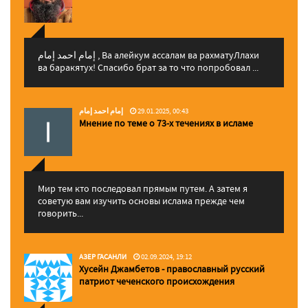
إمام احمد إمام , Ва алейкум ассалам ва рахматуЛлахи
ва баракятух! Спасибо брат за то что попробовал ...
إمام احمد إمام
29.01.2025, 00:43
Мнение по теме о 73-х течениях в исламе
Мир тем кто последовал прямым путем. А затем я
советую вам изучить основы ислама прежде чем
говорить...
АЗЕР ГАСАНЛИ
02.09.2024, 19:12
Хусейн Джамбетов - православный русский
патриот чеченского происхождения