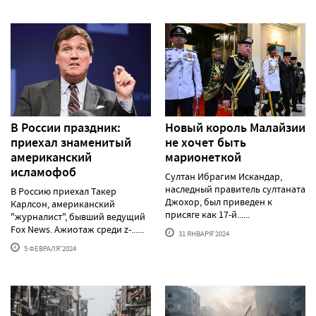
В России праздник:
Новый король Малайзии
приехал знаменитый
не хочет быть
американский
марионеткой
исламофоб
Султан Ибрагим Искандар,
наследный правитель султаната
В Россию приехал Такер
Джохор, был приведен к
Карлсон, американский
присяге как 17-й......
"журналист", бывший ведущий
Fox News. Ажиотаж среди z-......
31 ЯНВАРЯ'2024
5 ФЕВРАЛЯ'2024