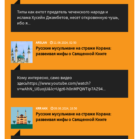
Типы как ентот предатель чеченского народа и
ислама Хусейн Джамбетов, несет откровенную чушь,
ибо я...
ARSLAN
11.06.2024, 02:50
Русские мусульмане на страже Корана:
pазвеивая мифы о Священной Книге
Кому интересно, само видео
здесьhttps://www.youtube.com/watch?
v=wAhN_UEuojU&lc=Ugz6-h0nMPQWTip7AZ94...
KRR AKK
09.06.2024, 18:56
Русские мусульмане на страже Корана:
pазвеивая мифы о Священной Книге