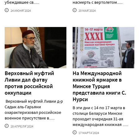
убеждавшее св......
насмерть с вертолетом......
24 ИЮНЯ'2024
20 МАЯ'2024
Верховный муфтий
На Международной
Ливии дал фатву
книжной ярмарке в
против российской
Минске Турция
оккупации
представила книги С.
Нурси
Верховный муфтий Ливии д-р
Садык аль-Гарьяни
В эти дни с 14 по 17 марта в
охарактеризовал российское
столице Беларуси Минске
военное присутствие в......
проходит очередная 31-ая
международная книжная ......
28 АПРЕЛЯ'2024
17 МАРТА'2024