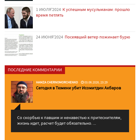
1 ИЮЛЯ'2024
К успешным мусульманам: прошло
время петлять
24 ИЮНЯ'2024
Посеявший ветер пожинает бурю
ПОСЛЕДНИЕ КОММЕНТАРИИ
HAMZA CHERNOMORCHENKO
03.06.2026, 23:29
Сегодня в Тюмени убит Исомитдин Акбаров
Со скорбью к павшим и ненавестью к притеснителям,
жизнь идет, расчет будет обязательно. ...