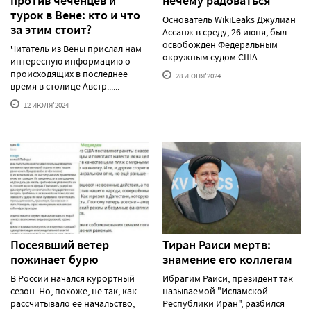
против чеченцев и
нечему радоваться
турок в Вене: кто и что
Основатель WikiLeaks Джулиан
за этим стоит?
Ассанж в среду, 26 июня, был
освобожден Федеральным
Читатель из Вены прислал нам
окружным судом США......
интересную информацию о
происходящих в последнее
28 ИЮНЯ'2024
время в столице Австр......
12 ИЮЛЯ'2024
Посеявший ветер
Тиран Раиси мертв:
пожинает бурю
знамение его коллегам
В России начался курортный
Ибрагим Раиси, президент так
сезон. Но, похоже, не так, как
называемой "Исламской
рассчитывало ее начальство,
Республики Иран", разбился