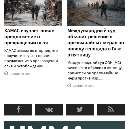
ХАМАС изучает новое
Международный суд
предложение о
объявит решение о
прекращении огня
чрезвычайных мерах по
поводу геноцида в Газе
ХАМАС заявил во вторник, что
в пятницу
получил и изучает новое
предложение о прекращении
Международный суд ООН (МС)
огня и освобождении ......
заявил, что объявит в пятницу,
примет ли он чрезвычайные
31 ЯНВАРЯ'2024
меры против Изр......
25 ЯНВАРЯ'2024