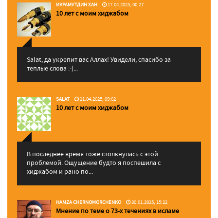
ИКРАМУТДИН ХАН
17.04.2025, 00:27
10 лет с моим хиджабом
Salat, да укрепит вас Аллаx! Увидели, спасибо за
теплые слова :-)...
SALAT
11.04.2025, 09:02
10 лет с моим хиджабом
В последнее время тоже столкнулась с этой
проблемой. Ощущение будто я поспешила с
хиджабом и рано по...
HAMZA CHERNOMORCHENKO
30.01.2025, 15:22
Мнение по теме о 73-х течениях в исламе