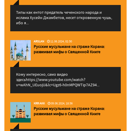
Типы как ентот предатель чеченского народа и
ислама Хусейн Джамбетов, несет откровенную чушь,
ибо я...
ARSLAN
11.06.2024, 02:50
Русские мусульмане на страже Корана:
pазвеивая мифы о Священной Книге
Кому интересно, само видео
здесьhttps://www.youtube.com/watch?
v=wAhN_UEuojU&lc=Ugz6-h0nMPQWTip7AZ94...
KRR AKK
09.06.2024, 18:56
Русские мусульмане на страже Корана:
pазвеивая мифы о Священной Книге