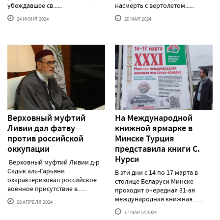
убеждавшее св......
насмерть с вертолетом......
24 ИЮНЯ'2024
20 МАЯ'2024
Верховный муфтий
На Международной
Ливии дал фатву
книжной ярмарке в
против российской
Минске Турция
оккупации
представила книги С.
Нурси
Верховный муфтий Ливии д-р
Садык аль-Гарьяни
В эти дни с 14 по 17 марта в
охарактеризовал российское
столице Беларуси Минске
военное присутствие в......
проходит очередная 31-ая
международная книжная ......
28 АПРЕЛЯ'2024
17 МАРТА'2024