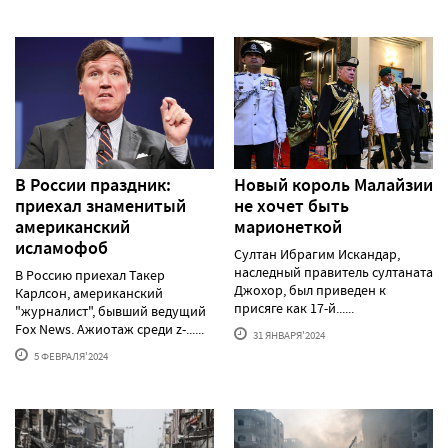
В России праздник:
Новый король Малайзии
приехал знаменитый
не хочет быть
американский
марионеткой
исламофоб
Султан Ибрагим Искандар,
наследный правитель султаната
В Россию приехал Такер
Джохор, был приведен к
Карлсон, американский
присяге как 17-й......
"журналист", бывший ведущий
Fox News. Ажиотаж среди z-......
31 ЯНВАРЯ'2024
5 ФЕВРАЛЯ'2024