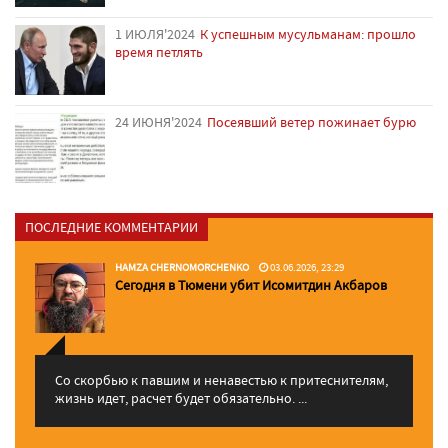
1 ИЮЛЯ'2024
К успешным мусульманам: прошло
время петлять
24 ИЮНЯ'2024
Посеявший ветер пожинает бурю
ПОСЛЕДНИЕ КОММЕНТАРИИ
HAMZA CHERNOMORCHENKO
03.06.2026, 23:29
Сегодня в Тюмени убит Исомитдин Акбаров
Со скорбью к павшим и ненавестью к притеснителям,
жизнь идет, расчет будет обязательно. ...