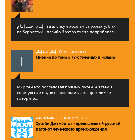
إمام احمد إمام , Ва алейкум ассалам ва рахматуЛлахи
ва баракятух! Спасибо брат за то что попробовал ...
إمام احمد إمام
29.01.2025, 00:43
Мнение по теме о 73-х течениях в исламе
Мир тем кто последовал прямым путем. А затем я
советую вам изучить основы ислама прежде чем
говорить...
АЗЕР ГАСАНЛИ
02.09.2024, 19:12
Хусейн Джамбетов - православный русский
патриот чеченского происхождения