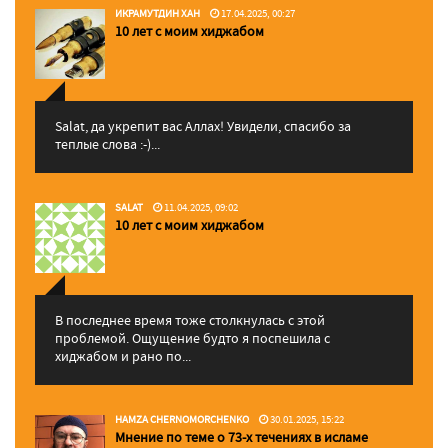
ИКРАМУТДИН ХАН
17.04.2025, 00:27
10 лет с моим хиджабом
Salat, да укрепит вас Аллаx! Увидели, спасибо за
теплые слова :-)...
SALAT
11.04.2025, 09:02
10 лет с моим хиджабом
В последнее время тоже столкнулась с этой
проблемой. Ощущение будто я поспешила с
хиджабом и рано по...
HAMZA CHERNOMORCHENKO
30.01.2025, 15:22
Мнение по теме о 73-х течениях в исламе