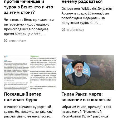
против чеченцев и
нечему радоваться
турок в Вене: кто и что
Основатель WikiLeaks Джулиан
за этим стоит?
Ассанж в среду, 26 июня, был
освобожден Федеральным
Читатель из Вены прислал нам
окружным судом США......
интересную информацию о
происходящих в последнее
28 ИЮНЯ'2024
время в столице Австр......
12 ИЮЛЯ'2024
Посеявший ветер
Тиран Раиси мертв:
пожинает бурю
знамение его коллегам
В России начался курортный
Ибрагим Раиси, президент так
сезон. Но, похоже, не так, как
называемой "Исламской
рассчитывало ее начальство,
Республики Иран", разбился