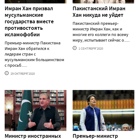
Имран Хан призвал
Пакистанский Имран
мусульманские
Хан никуда не уйдет
государства вместе
Пакистанский премьер-
противостоять
министр Имран Хан, как и
исламофобии
многие его коллеги по всему
миру, испытывает сейчас о......
Премьер-министр Пакистана
Имран Хан обратился к
1 СЕНТЯБРЯ'2020
лидерам стран с
мусульманским большинством
с просьб......
29 ОКТЯБРЯ'2020
Министр иностранных
Премьер-министр