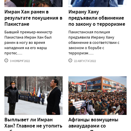
Имран Хан ранен в
Имрану Хану
результате покушения в
предъявили обвинение
Пакистане
по закону о терроризме
Бывший премьер-министр
Пакистанская полиция
Пакистана Имран Хан был
предъявила Имрану Хану
ранен в ногу во время
обвинение в соответствии с
нападения на его марш
законом о борьбе с
протес......
терроризм......
3 НОЯБРЯ'2022
22 АВГУСТА'2022
Выплывет ли Имран
Афганцы возмущены
Хан? Главное не утопить
авиаударами со