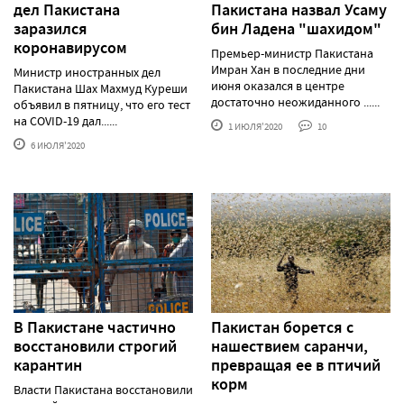
дел Пакистана
Пакистана назвал Усаму
заразился
бин Ладена "шахидом"
коронавирусом
Премьер-министр Пакистана
Имран Хан в последние дни
Министр иностранных дел
июня оказался в центре
Пакистана Шах Махмуд Куреши
достаточно неожиданного ......
объявил в пятницу, что его тест
на COVID-19 дал......
1 ИЮЛЯ'2020
10
6 ИЮЛЯ'2020
В Пакистане частично
Пакистан борется с
восстановили строгий
нашествием саранчи,
карантин
превращая ее в птичий
корм
Власти Пакистана восстановили