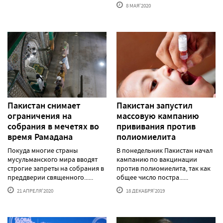
8 МАЯ'2020
Пакистан снимает
Пакистан запустил
ограничения на
массовую кампанию
собрания в мечетях во
прививания против
время Рамадана
полиомиелита
Покуда многие страны
В понедельник Пакистан начал
мусульманского мира вводят
кампанию по вакцинации
строгие запреты на собрания в
против полиомиелита, так как
преддверии священного......
общее число постра......
21 АПРЕЛЯ'2020
18 ДЕКАБРЯ'2019