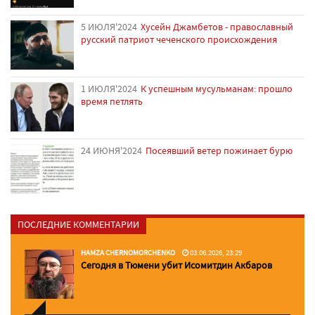
5 ИЮЛЯ'2024
Хусейн Джамбетов - православный
русский патриот чеченского происхождения
1 ИЮЛЯ'2024
К успешным мусульманам: прошло
время петлять
24 ИЮНЯ'2024
Посеявший ветер пожинает бурю
ПОСЛЕДНИЕ КОММЕНТАРИИ
HAMZA CHERNOMORCHENKO
03.06.2026, 23:29
Сегодня в Тюмени убит Исомитдин Акбаров