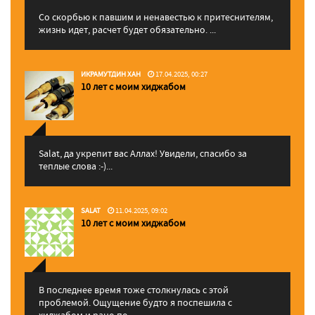
Со скорбью к павшим и ненавестью к притеснителям,
жизнь идет, расчет будет обязательно. ...
ИКРАМУТДИН ХАН
17.04.2025, 00:27
10 лет с моим хиджабом
Salat, да укрепит вас Аллаx! Увидели, спасибо за
теплые слова :-)...
SALAT
11.04.2025, 09:02
10 лет с моим хиджабом
В последнее время тоже столкнулась с этой
проблемой. Ощущение будто я поспешила с
хиджабом и рано по...