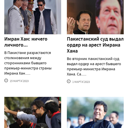
Имран Хан: ничего
Пакистанский суд выдал
личного...
ордер на арест Имрана
Хана
В Пакистане разрастаются
столкновения между
Во вторник пакистанский суд
сторонниками бывшего
выдал ордер на арест бывшего
премьер-министра страны
премьер-министра Имрана
Имрана Хан......
Хана. Са......
15 МАРТА'2023
1 МАРТА'2023