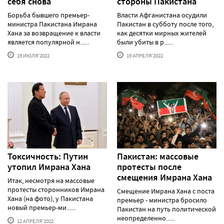
себя снова
стороны Пакистана
Борьба бывшего премьер-
Власти Афганистана осудили
министра Пакистана Имрана
Пакистан в субботу после того,
Хана за возвращение к власти
как десятки мирных жителей
является популярной н......
были убиты в р......
19 ИЮЛЯ'2022
19 АПРЕЛЯ'2022
Токсичность: Путин
Пакистан: массовые
утопил Имрана Хана
протесты после
смещения Имрана Хана
Итак, несмотря на массовые
протесты сторонников Имрана
Смещение Имрана Хана с поста
Хана (на фото), у Пакистана
премьер - министра бросило
новый премьер-ми......
Пакистан на путь политической
неопределенно......
12 АПРЕЛЯ'2022