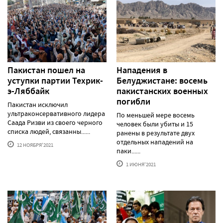
Пакистан пошел на
Нападения в
уступки партии Техрик-
Белуджистане: восемь
э-Ляббайк
пакистанских военных
погибли
Пакистан исключил
ультраконсервативного лидера
По меньшей мере восемь
Саада Ризви из своего черного
человек были убиты и 15
списка людей, связанны......
ранены в результате двух
отдельных нападений на
12 НОЯБРЯ'2021
паки......
1 ИЮНЯ'2021