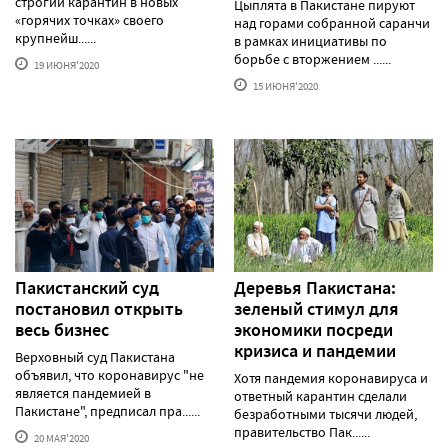
строгий карантин в новых
Цыплята в Пакистане пируют
«горячих точках» своего
над горами собранной саранчи
крупнейш......
в рамках инициативы по
борьбе с вторжением ......
19 ИЮНЯ'2020
15 ИЮНЯ'2020
Пакистанский суд
Деревья Пакистана:
постановил открыть
зеленый стимул для
весь бизнес
экономики посреди
кризиса и пандемии
Верховный суд Пакистана
объявил, что коронавирус "не
Хотя пандемия коронавируса и
является пандемией в
ответный карантин сделали
Пакистане", предписал пра......
безработными тысячи людей,
правительство Пак......
20 МАЯ'2020