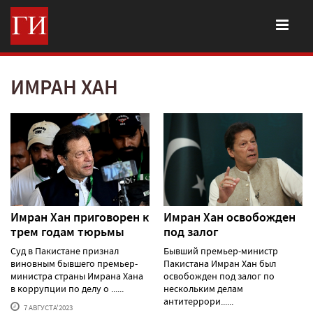
ИМРАН ХАН
Имран Хан приговорен к
Имран Хан освобожден
трем годам тюрьмы
под залог
Суд в Пакистане признал
Бывший премьер-министр
виновным бывшего премьер-
Пакистана Имран Хан был
министра страны Имрана Хана
освобожден под залог по
в коррупции по делу о ......
нескольким делам
антитеррори......
7 АВГУСТА'2023