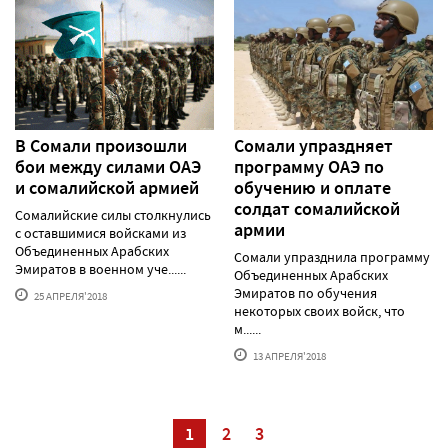
В Сомали произошли
Сомали упраздняет
бои между силами ОАЭ
программу ОАЭ по
и сомалийской армией
обучению и оплате
солдат сомалийской
Сомалийские силы столкнулись
армии
с оставшимися войсками из
Объединенных Арабских
Сомали упразднила программу
Эмиратов в военном уче......
Объединенных Арабских
Эмиратов по обучения
25 АПРЕЛЯ'2018
некоторых своих войск, что
м......
13 АПРЕЛЯ'2018
1
2
3