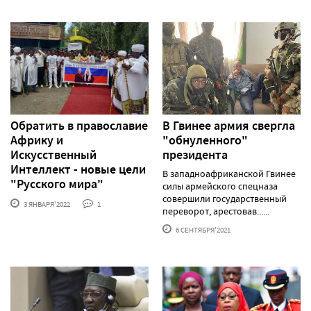
Обратить в православие
В Гвинее армия свергла
Африку и
"обнуленного"
Искусственный
президента
Интеллект - новые цели
В западноафриканской Гвинее
"Русского мира"
силы армейского спецназа
совершили государственный
3 ЯНВАРЯ'2022
1
переворот, арестовав......
6 СЕНТЯБРЯ'2021