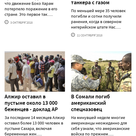
танкера с газом
что движение Боко Харам
потерпело поражение в его
По меньшей мере 35 человек
стране. Это первое так......
погибли и сотни получили
ранения, когда в северном
3 ОКТЯБРЯ'2018
нигерийском штате Нас......
11 СЕНТЯБРЯ'2018
Алжир оставил в
В Сомали погиб
пустыне около 13 000
американский
беженцев - доклад AP
спецназовец
За последние 14 месяцев Алжир
На минувшей неделе многие
оставил более 13 000 человек в
американцы неожиданно для
пустыне Сахара, включая
себя узнали, что американские
беременных жен......
войска по прежнем......