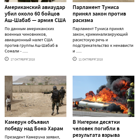
Американский авиаудар
Парламент Туниса
убил около 60 бойцов
принял закон против
Аш-Шабаб — армия США
расизма
По данным американских
Парламент Туниса принял
военных чиновников,
закон, криминализирующий
авиационный налет США
расистскую речь и
против группы Аш-Шабаб в
подстрекательство к ненависти
Сомали - ......
и ......
17 ОКТЯБРЯ'2018
11 ОКТЯБРЯ'2018
Камерун объявил
В Нигерии десятки
победу над Боко Харам
человек погибли в
результата взрыва
Президент Камеруна заявил,