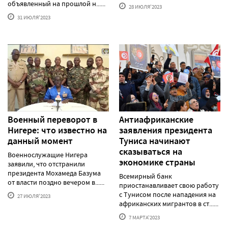
объявленный на прошлой н......
28 ИЮЛЯ'2023
31 ИЮЛЯ'2023
Военный переворот в
Антиафриканские
Нигере: что известно на
заявления президента
данный момент
Туниса начинают
сказываться на
Военнослужащие Нигера
экономике страны
заявили, что отстранили
президента Мохамеда Базума
Всемирный банк
от власти поздно вечером в......
приостанавливает свою работу
с Тунисом после нападения на
27 ИЮЛЯ'2023
африканских мигрантов в ст......
7 МАРТА'2023