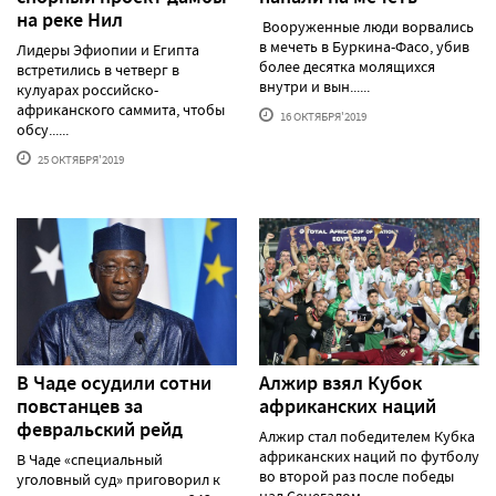
на реке Нил
Вооруженные люди ворвались
в мечеть в Буркина-Фасо, убив
Лидеры Эфиопии и Египта
более десятка молящихся
встретились в четверг в
внутри и вын......
кулуарах российско-
африканского саммита, чтобы
16 ОКТЯБРЯ'2019
обсу......
25 ОКТЯБРЯ'2019
В Чаде осудили сотни
Алжир взял Кубок
повстанцев за
африканских наций
февральский рейд
Алжир стал победителем Кубка
африканских наций по футболу
В Чаде «специальный
во второй раз после победы
уголовный суд» приговорил к
над Сенегалом ......