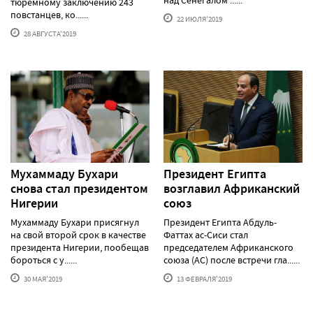
тюремному заключению 243
повстанцев, ко......
22 ИЮЛЯ'2019
28 АВГУСТА'2019
Мухаммаду Бухари
Президент Египта
снова стал президентом
возглавил Африканский
Нигерии
союз
Мухаммаду Бухари присягнул
Президент Египта Абдуль-
на свой второй срок в качестве
Фаттах ас-Сиси стал
президента Нигерии, пообещав
председателем Африканского
бороться с у......
союза (АС) после встречи гла......
30 МАЯ'2019
13 ФЕВРАЛЯ'2019