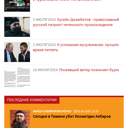
5 ИЮЛЯ'2024
Хусейн Джамбетов - православный
русский патриот чеченского происхождения
1 ИЮЛЯ'2024
К успешным мусульманам: прошло
время петлять
24 ИЮНЯ'2024
Посеявший ветер пожинает бурю
ПОСЛЕДНИЕ КОММЕНТАРИИ
HAMZA CHERNOMORCHENKO
03.06.2026, 23:29
Сегодня в Тюмени убит Исомитдин Акбаров