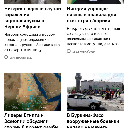
Нигерия: первый случай
Нигерия упрощает
заражения
визовые правила для
коронавирусом в
всех стран Африки
Черной Африке
Нигерия заявила, что начиная
со следующего месяца
Нигерия сообщила о первом
владельцы африканских
новом случае заражения
паспортов могут подавать за......
коронавирусом в Африке к югу
от Сахары. В пятницу ......
13 ДЕКАБРЯ'2019
28 ФЕВРАЛЯ'2020
Лидеры Египта и
В Буркина-Фасо
Эфиопии обсудили
вооруженные боевики
спорный проект дамбы
напали на мечеть