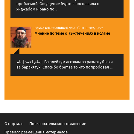
проблемой. Ощущение будто я поспешила с
хиджабом и рано по...
HAMZA CHERNOMORCHENKO
30.01.2025, 15:22
Мнение по теме о 73-х течениях в исламе
إمام احمد إمام , Ва алейкум ассалам ва рахматуЛлахи
ва баракятух! Спасибо брат за то что попробовал ...
О портале
Пользовательское соглашение
Правила размещения материалов