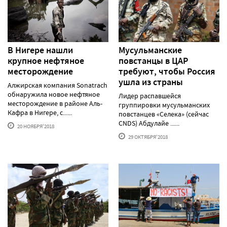
В Нигере нашли
Мусульманские
крупное нефтяное
повстанцы в ЦАР
месторождение
требуют, чтобы Россия
ушла из страны
Алжирская компания Sonatrach
обнаружила новое нефтяное
Лидер распавшейся
месторождение в районе Аль-
группировки мусульманских
Кафра в Нигере, с......
повстанцев «Селека» (сейчас
CNDS) Абдулайе ......
20 НОЯБРЯ'2018
29 ОКТЯБРЯ'2018