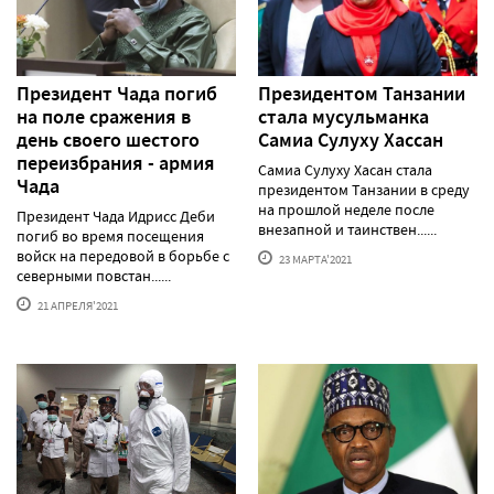
Президент Чада погиб
Президентом Танзании
на поле сражения в
стала мусульманка
день своего шестого
Самиа Сулуху Хассан
переизбрания - армия
Самиа Сулуху Хасан стала
Чада
президентом Танзании в среду
на прошлой неделе после
Президент Чада Идрисс Деби
внезапной и таинствен......
погиб во время посещения
войск на передовой в борьбе с
23 МАРТА'2021
северными повстан......
21 АПРЕЛЯ'2021