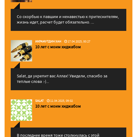
Со скорбью к павшим и ненавестью к притеснителям,
жизнь идет, расчет будет обязательно. ...
ИКРАМУТДИН ХАН
17.04.2025, 00:27
10 лет с моим хиджабом
Salat, да укрепит вас Аллаx! Увидели, спасибо за
теплые слова :-)...
SALAT
11.04.2025, 09:02
10 лет с моим хиджабом
В последнее время тоже столкнулась с этой