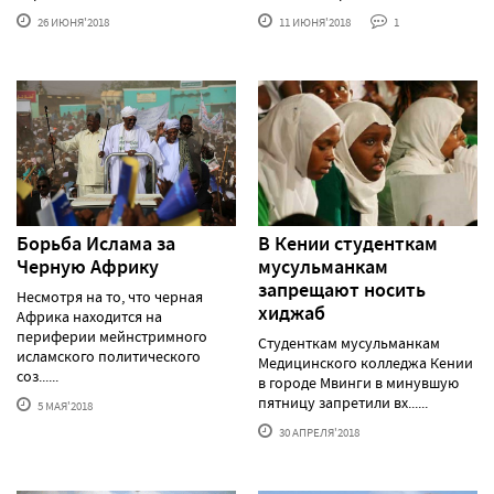
26 ИЮНЯ'2018
11 ИЮНЯ'2018
1
Борьба Ислама за
В Кении студенткам
Черную Африку
мусульманкам
запрещают носить
Несмотря на то, что черная
хиджаб
Африка находится на
периферии мейнстримного
Студенткам мусульманкам
исламского политического
Медицинского колледжа Кении
соз......
в городе Мвинги в минувшую
пятницу запретили вх......
5 МАЯ'2018
30 АПРЕЛЯ'2018