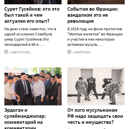
Сурет Гусейнов: кто это
События во Франции:
был такой и чем
вандализм это не
актуален его опыт?
революция
На днях стало известно, что в
В 2018 году на фоне протестов
одной из клиник Стамбула
"Желтых жилетов" во Франции
умер Сурет Гусейнов.Это
и участия в них некоторых
легендарный в 90-е ......
активных мусуль......
2 АВГУСТА'2023
3 ИЮЛЯ'2023
Эрдоган и
От кого мусульманам
сулейманджилар:
РФ надо защищать свои
комментарий на
честь и имущество?
комментарии