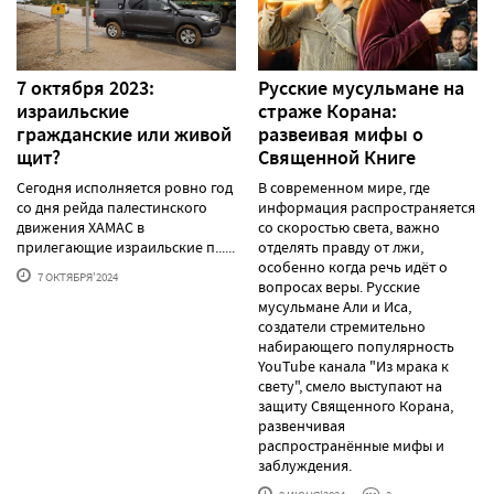
7 октября 2023:
Русские мусульмане на
израильские
страже Корана:
гражданские или живой
pазвеивая мифы о
щит?
Священной Книге
Сегодня исполняется ровно год
В современном мире, где
со дня рейда палестинского
информация распространяется
движения ХАМАС в
со скоростью света, важно
прилегающие израильские п......
отделять правду от лжи,
особенно когда речь идёт о
7 ОКТЯБРЯ'2024
вопросах веры. Русские
мусульмане Али и Иса,
создатели стремительно
набирающего популярность
YouTube канала "Из мрака к
свету", смело выступают на
защиту Священного Корана,
развенчивая
распространённые мифы и
заблуждения.