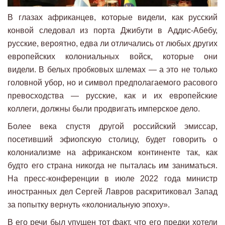
В глазах африканцев, которые видели, как русский
конвой следовал из порта Джибути в Аддис-Абебу,
русские, вероятно, едва ли отличались от любых других
европейских колониальных войск, которые они
видели. В белых пробковых шлемах — а это не только
головной убор, но и символ предполагаемого расового
превосходства — русские, как и их европейские
коллеги, должны были продвигать имперское дело.
Более века спустя другой российский эмиссар,
посетивший эфиопскую столицу, будет говорить о
колониализме на африканском континенте так, как
будто его страна никогда не пыталась им заниматься.
На пресс-конференции в июле 2022 года министр
иностранных дел Сергей Лавров раскритиковал Запад
за попытку вернуть «колониальную эпоху».
В его речи был упущен тот факт, что его предки хотели