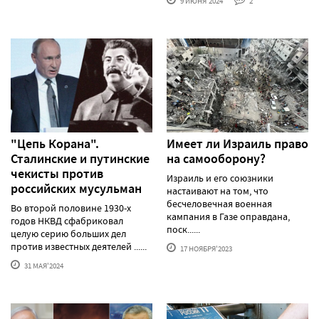
9 ИЮНЯ'2024
2
"Цепь Корана".
Имеет ли Израиль право
Сталинские и путинские
на самооборону?
чекисты против
Израиль и его союзники
российских мусульман
настаивают на том, что
бесчеловечная военная
Во второй половине 1930-х
кампания в Газе оправдана,
годов НКВД сфабриковал
поск......
целую серию больших дел
против известных деятелей ......
17 НОЯБРЯ'2023
31 МАЯ'2024