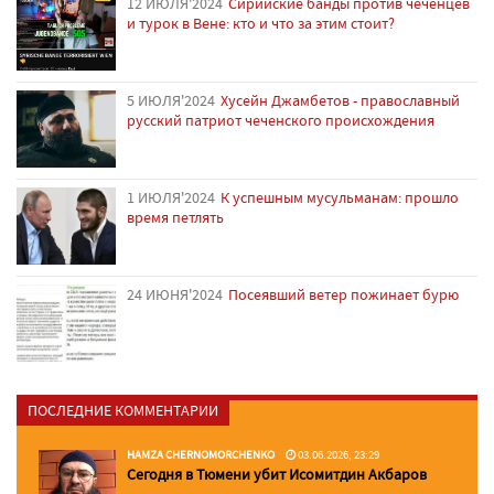
12 ИЮЛЯ'2024
Сирийские банды против чеченцев
и турок в Вене: кто и что за этим стоит?
5 ИЮЛЯ'2024
Хусейн Джамбетов - православный
русский патриот чеченского происхождения
1 ИЮЛЯ'2024
К успешным мусульманам: прошло
время петлять
24 ИЮНЯ'2024
Посеявший ветер пожинает бурю
ПОСЛЕДНИЕ КОММЕНТАРИИ
HAMZA CHERNOMORCHENKO
03.06.2026, 23:29
Сегодня в Тюмени убит Исомитдин Акбаров