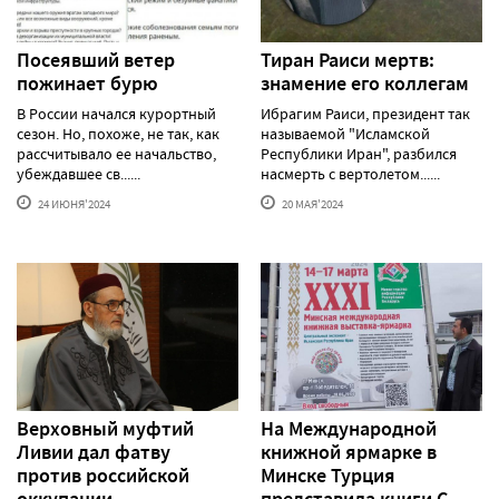
Посеявший ветер
Тиран Раиси мертв:
пожинает бурю
знамение его коллегам
В России начался курортный
Ибрагим Раиси, президент так
сезон. Но, похоже, не так, как
называемой "Исламской
рассчитывало ее начальство,
Республики Иран", разбился
убеждавшее св......
насмерть с вертолетом......
24 ИЮНЯ'2024
20 МАЯ'2024
Верховный муфтий
На Международной
Ливии дал фатву
книжной ярмарке в
против российской
Минске Турция