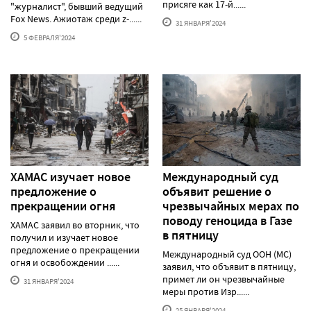
присяге как 17-й......
"журналист", бывший ведущий
Fox News. Ажиотаж среди z-......
31 ЯНВАРЯ'2024
5 ФЕВРАЛЯ'2024
ХАМАС изучает новое
Международный суд
предложение о
объявит решение о
прекращении огня
чрезвычайных мерах по
поводу геноцида в Газе
ХАМАС заявил во вторник, что
в пятницу
получил и изучает новое
предложение о прекращении
Международный суд ООН (МС)
огня и освобождении ......
заявил, что объявит в пятницу,
примет ли он чрезвычайные
31 ЯНВАРЯ'2024
меры против Изр......
25 ЯНВАРЯ'2024