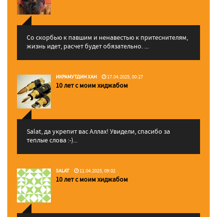
Со скорбью к павшим и ненавестью к притеснителям,
жизнь идет, расчет будет обязательно. ...
ИКРАМУТДИН ХАН
17.04.2025, 00:27
10 лет с моим хиджабом
Salat, да укрепит вас Аллаx! Увидели, спасибо за
теплые слова :-)...
SALAT
11.04.2025, 09:02
10 лет с моим хиджабом