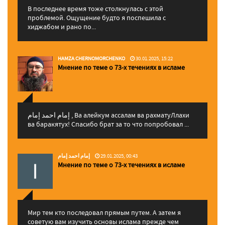
В последнее время тоже столкнулась с этой
проблемой. Ощущение будто я поспешила с
хиджабом и рано по...
HAMZA CHERNOMORCHENKO
30.01.2025, 15:22
Мнение по теме о 73-х течениях в исламе
إمام احمد إمام , Ва алейкум ассалам ва рахматуЛлахи
ва баракятух! Спасибо брат за то что попробовал ...
إمام احمد إمام
29.01.2025, 00:43
Мнение по теме о 73-х течениях в исламе
Мир тем кто последовал прямым путем. А затем я
советую вам изучить основы ислама прежде чем