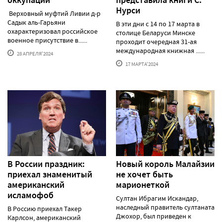
оккупации
представила книги С.
Нурси
Верховный муфтий Ливии д-р
Садык аль-Гарьяни
В эти дни с 14 по 17 марта в
охарактеризовал российское
столице Беларуси Минске
военное присутствие в......
проходит очередная 31-ая
международная книжная ......
28 АПРЕЛЯ'2024
17 МАРТА'2024
В России праздник:
Новый король Малайзии
приехал знаменитый
не хочет быть
американский
марионеткой
исламофоб
Султан Ибрагим Искандар,
наследный правитель султаната
В Россию приехал Такер
Джохор, был приведен к
Карлсон, американский