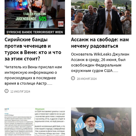
Сирийские банды
Ассанж на свободе: нам
против чеченцев и
нечему радоваться
турок в Вене: кто и что
Основатель WikiLeaks Джулиан
за этим стоит?
Ассанж в среду, 26 июня, был
освобожден Федеральным
Читатель из Вены прислал нам
окружным судом США......
интересную информацию о
происходящих в последнее
28 ИЮНЯ'2024
время в столице Австр......
12 ИЮЛЯ'2024