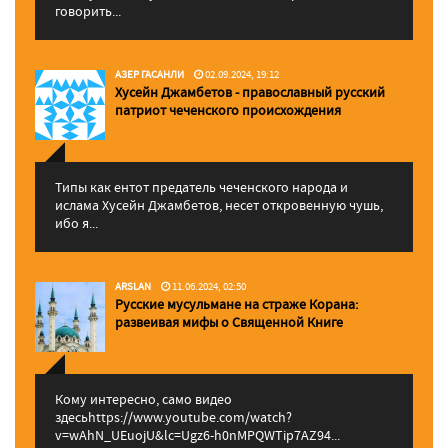
говорить...
АЗЕР ГАСАНЛИ
02.09.2024, 19:12
Хусейн Джамбетов - православный русский
патриот чеченского происхождения
Типы как ентот предатель чеченского народа и
ислама Хусейн Джамбетов, несет откровенную чушь,
ибо я...
ARSLAN
11.06.2024, 02:50
Русские мусульмане на страже Корана:
pазвеивая мифы о Священной Книге
Кому интересно, само видео
здесьhttps://www.youtube.com/watch?
v=wAhN_UEuojU&lc=Ugz6-h0nMPQWTip7AZ94...