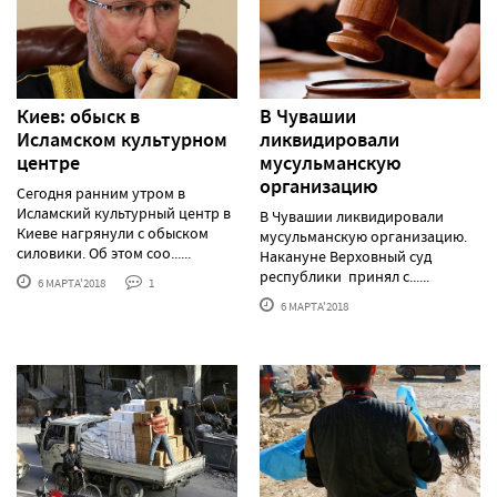
Киев: обыск в
В Чувашии
Исламском культурном
ликвидировали
центре
мусульманскую
организацию
Сегодня ранним утром в
Исламский культурный центр в
В Чувашии ликвидировали
Киеве нагрянули с обыском
мусульманскую организацию.
силовики. Об этом соо......
Накануне Верховный суд
республики принял с......
6 МАРТА'2018
1
6 МАРТА'2018