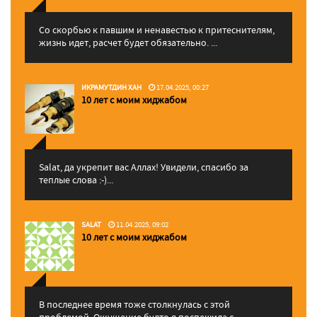
Со скорбью к павшим и ненавестью к притеснителям,
жизнь идет, расчет будет обязательно. ...
ИКРАМУТДИН ХАН
17.04.2025, 00:27
10 лет с моим хиджабом
Salat, да укрепит вас Аллаx! Увидели, спасибо за
теплые слова :-)...
SALAT
11.04.2025, 09:02
10 лет с моим хиджабом
В последнее время тоже столкнулась с этой
проблемой. Ощущение будто я поспешила с