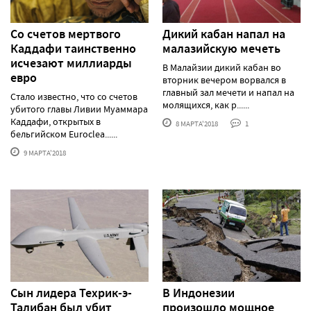
Со счетов мертвого
Дикий кабан напал на
Каддафи таинственно
малазийскую мечеть
исчезают миллиарды
В Малайзии дикий кабан во
евро
вторник вечером ворвался в
главный зал мечети и напал на
Стало известно, что со счетов
молящихся, как р......
убитого главы Ливии Муаммара
Каддафи, открытых в
8 МАРТА'2018
1
бельгийском Euroclea......
9 МАРТА'2018
Сын лидера Техрик-э-
В Индонезии
Талибан был убит
произошло мощное