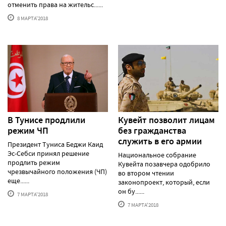
отменить права на жительс......
8 МАРТА'2018
В Тунисе продлили
Кувейт позволит лицам
режим ЧП
без гражданства
служить в его армии
Президент Туниса Беджи Каид
Эс-Себси принял решение
Национальное собрание
продлить режим
Кувейта позавчера одобрило
чрезвычайного положения (ЧП)
во втором чтении
еще......
законопроект, который, если
он бу......
7 МАРТА'2018
7 МАРТА'2018