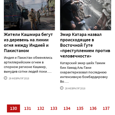
Жители Кашмира бегут
Эмир Катара назвал
из деревень на линии
происходящее в
огня между Индией и
Восточной Гуте
Пакистаном
«преступлением против
человечности»
Индия и Пакистан обменялись
артиллерийским огнем в
Катарский эмир шейх Тамим
спорном регионе Кашмир,
бин Хамад Аль-Тани
вынудив сотни людей поки......
охарактеризовал последнюю
интенсивную бомбардировку
26 ФЕВРАЛЯ'2018
Во......
26 ФЕВРАЛЯ'2018
29
130
131
132
133
134
135
136
137