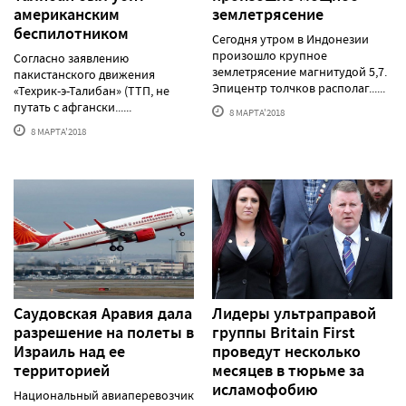
американским
землетрясение
беспилотником
Сегодня утром в Индонезии
произошло крупное
Согласно заявлению
землетрясение магнитудой 5,7.
пакистанского движения
Эпицентр толчков располаг......
«Техрик-э-Талибан» (ТТП, не
путать с афгански......
8 МАРТА'2018
8 МАРТА'2018
Саудовская Аравия дала
Лидеры ультраправой
разрешение на полеты в
группы Britain First
Израиль над ее
проведут несколько
территорией
месяцев в тюрьме за
исламофобию
Национальный авиаперевозчик