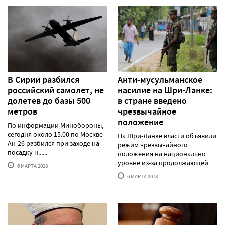
В Сирии разбился
Анти-мусульманское
российский самолет, не
насилие на Шри-Ланке:
долетев до базы 500
в стране введено
метров
чрезвычайное
положение
По информации Минобороны,
сегодня около 15:00 по Москве
На Шри-Ланке власти объявили
Ан-26 разбился при заходе на
режим чрезвычайного
посадку н......
положения на национально
уровне из-за продолжающей......
6 МАРТА'2018
6 МАРТА'2018