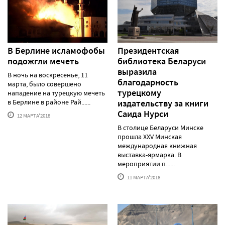
В Берлине исламофобы
Президентская
подожгли мечеть
библиотека Беларуси
выразила
В ночь на воскресенье, 11
благодарность
марта, было совершено
турецкому
нападение на турецкую мечеть
в Берлине в районе Рай......
издательству за книги
Саида Нурси
12 МАРТА'2018
В столице Беларуси Минске
прошла XXV Минская
международная книжная
выставка-ярмарка. В
мероприятии п......
11 МАРТА'2018