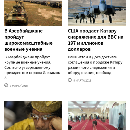
В Азербайджане
США продает Катару
пройдут
снаряжение для ВВС на
широкомасштабные
197 миллионов
военные учения
долларов
В Азербайджане пройдут
Вашингтон и Доха достигли
крупные военные учения.
соглашения о продаже Катару
Согласно утвержденному
различного снаряжения и
президентом страны Ильхамом
оборудования, необход......
А......
9 МАРТА'2018
9 МАРТА'2018