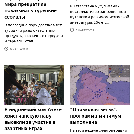
мира прекратила
В Татарстане мусульманин
показывать турецкие
пострадал из-за запрещенной
сериалы
путинским режимом исламской
литературы. 26-лет......
В последние пару десятков лет
турецкие развлекательные
5 МАРТА'2018
продукты, различные передачи
и сериалы, стал......
6 МАРТА'2018
В индонезийском Ачехе
"Оливковая ветвь":
христианскую пару
программа-минимум
высекли за участие в
выполнена
азартных играх
На этой неделе силы операции