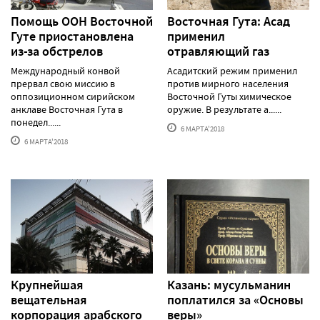
Помощь ООН Восточной
Восточная Гута: Асад
Гуте приостановлена
применил
из-за обстрелов
отравляющий газ
Международный конвой
Асадитский режим применил
прервал свою миссию в
против мирного населения
оппозиционном сирийском
Восточной Гуты химическое
анклаве Восточная Гута в
оружие. В результате а......
понедел......
6 МАРТА'2018
6 МАРТА'2018
Крупнейшая
Казань: мусульманин
вещательная
поплатился за «Основы
корпорация арабского
веры»