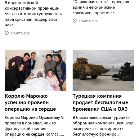
"Оливковая ветвь" - турецкая
В индонезийской
армия и ее сирийские
консервативной провинции
союзники - практичес......
Ачех во вторник супружеская
пара христиан подверглась
1 МАРТА'2018
нака......
5 МАРТА'2018
Королю Марокко
Турецкая компания
успешно провели
продает беспилотные
операцию на сердце
броневики США и ОАЭ
Королю Марокко Мухаммаду VI
В ближайшее время турецкая
провели в понедельник во
оборонная компания Best Grup
французской клинике
намерена экспортировать
операцию на сердце, соглас......
беспилотную брониро......