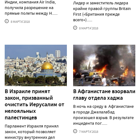
Индии, компания Air India,
Лидер и заместитель лидера
получила разрешение на
крайне правой группы Britain
прямые полеты между Н......
First («Британия прежде
всего»)......
8 МАРТА'2018
8 МАРТА'2018
В Израиле принят
В Афганистане взорвали
закон, призванный
главу отдела хаджа
очистить Иерусалим от
В ночь на среду в Афганистане
нелояльных
в городе Джелалабад
палестинцев
произошел взрыв. В результате
инцидента пог......
Парламент Израиля принял
закон, который позволяет
7 МАРТА'2018
министру внутренних дел