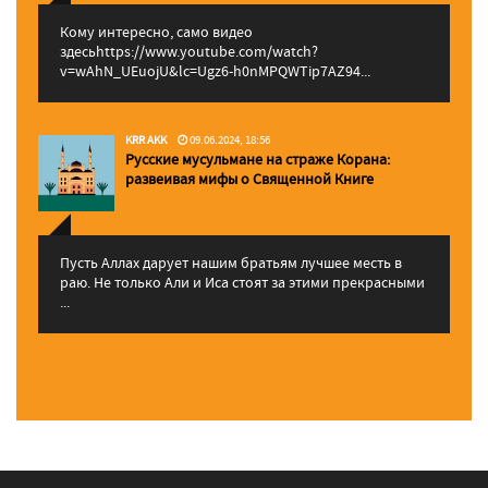
Кому интересно, само видео
здесьhttps://www.youtube.com/watch?
v=wAhN_UEuojU&lc=Ugz6-h0nMPQWTip7AZ94...
KRR AKK
09.06.2024, 18:56
Русские мусульмане на страже Корана:
pазвеивая мифы о Священной Книге
Пусть Аллах дарует нашим братьям лучшее месть в
раю. Не только Али и Иса стоят за этими прекрасными
...