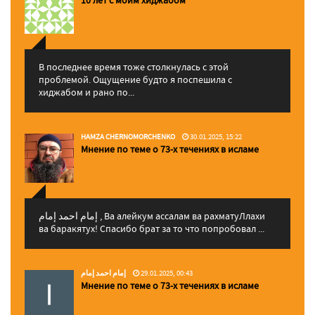
10 лет с моим хиджабом
В последнее время тоже столкнулась с этой
проблемой. Ощущение будто я поспешила с
хиджабом и рано по...
HAMZA CHERNOMORCHENKO
30.01.2025, 15:22
Мнение по теме о 73-х течениях в исламе
إمام احمد إمام , Ва алейкум ассалам ва рахматуЛлахи
ва баракятух! Спасибо брат за то что попробовал ...
إمام احمد إمام
29.01.2025, 00:43
Мнение по теме о 73-х течениях в исламе