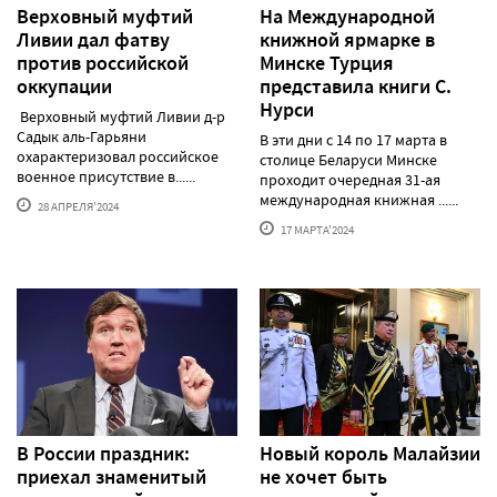
Верховный муфтий
На Международной
Ливии дал фатву
книжной ярмарке в
против российской
Минске Турция
оккупации
представила книги С.
Нурси
Верховный муфтий Ливии д-р
Садык аль-Гарьяни
В эти дни с 14 по 17 марта в
охарактеризовал российское
столице Беларуси Минске
военное присутствие в......
проходит очередная 31-ая
международная книжная ......
28 АПРЕЛЯ'2024
17 МАРТА'2024
В России праздник:
Новый король Малайзии
приехал знаменитый
не хочет быть