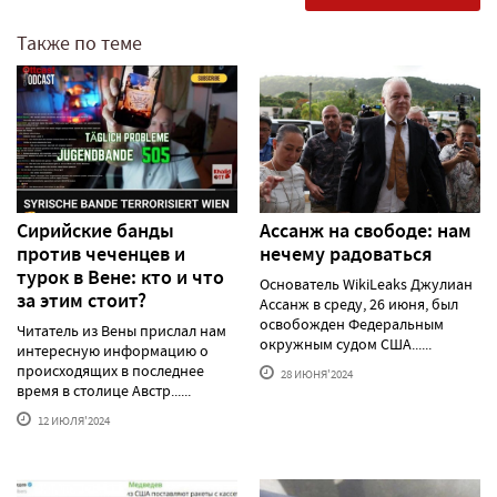
Также по теме
Сирийские банды
Ассанж на свободе: нам
против чеченцев и
нечему радоваться
турок в Вене: кто и что
Основатель WikiLeaks Джулиан
за этим стоит?
Ассанж в среду, 26 июня, был
освобожден Федеральным
Читатель из Вены прислал нам
окружным судом США......
интересную информацию о
происходящих в последнее
28 ИЮНЯ'2024
время в столице Австр......
12 ИЮЛЯ'2024