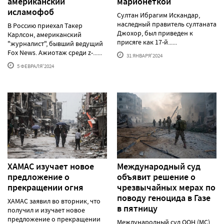
американский
марионеткой
исламофоб
Султан Ибрагим Искандар,
наследный правитель султаната
В Россию приехал Такер
Джохор, был приведен к
Карлсон, американский
присяге как 17-й......
"журналист", бывший ведущий
Fox News. Ажиотаж среди z-......
31 ЯНВАРЯ'2024
5 ФЕВРАЛЯ'2024
ХАМАС изучает новое
Международный суд
предложение о
объявит решение о
прекращении огня
чрезвычайных мерах по
поводу геноцида в Газе
ХАМАС заявил во вторник, что
в пятницу
получил и изучает новое
предложение о прекращении
Международный суд ООН (МС)