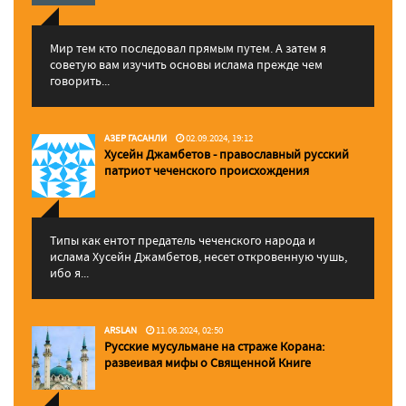
Мир тем кто последовал прямым путем. А затем я
советую вам изучить основы ислама прежде чем
говорить...
АЗЕР ГАСАНЛИ
02.09.2024, 19:12
Хусейн Джамбетов - православный русский
патриот чеченского происхождения
Типы как ентот предатель чеченского народа и
ислама Хусейн Джамбетов, несет откровенную чушь,
ибо я...
ARSLAN
11.06.2024, 02:50
Русские мусульмане на страже Корана:
pазвеивая мифы о Священной Книге