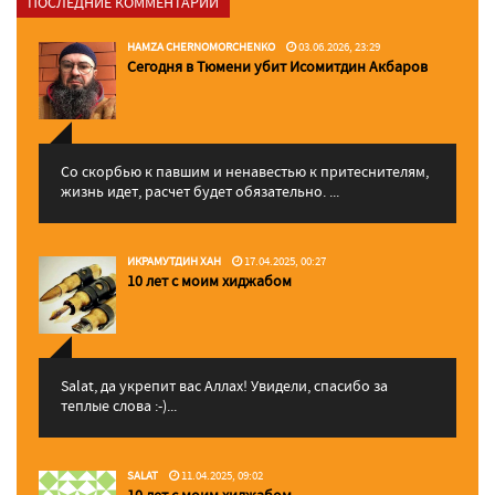
ПОСЛЕДНИЕ КОММЕНТАРИИ
HAMZA CHERNOMORCHENKO
03.06.2026, 23:29
Сегодня в Тюмени убит Исомитдин Акбаров
Со скорбью к павшим и ненавестью к притеснителям,
жизнь идет, расчет будет обязательно. ...
ИКРАМУТДИН ХАН
17.04.2025, 00:27
10 лет с моим хиджабом
Salat, да укрепит вас Аллаx! Увидели, спасибо за
теплые слова :-)...
SALAT
11.04.2025, 09:02