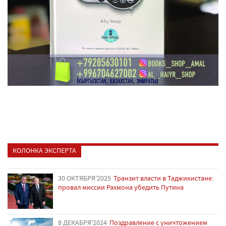
КОЛОНКА ЭКСПЕРТА
30 ОКТЯБРЯ'2025
Транзит власти в Таджикистане:
провал миссии Рахмона убедить Путина
8 ДЕКАБРЯ'2024
Поздравление с уничтожением