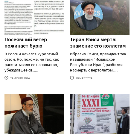
Посеявший ветер
Тиран Раиси мертв:
пожинает бурю
знамение его коллегам
В России начался курортный
Ибрагим Раиси, президент так
сезон. Но, похоже, не так, как
называемой "Исламской
рассчитывало ее начальство,
Республики Иран", разбился
убеждавшее св......
насмерть с вертолетом......
24 ИЮНЯ'2024
20 МАЯ'2024