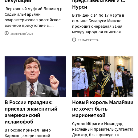
оккупации
представила книги С.
Нурси
Верховный муфтий Ливии д-р
Садык аль-Гарьяни
В эти дни с 14 по 17 марта в
охарактеризовал российское
столице Беларуси Минске
военное присутствие в......
проходит очередная 31-ая
международная книжная ......
28 АПРЕЛЯ'2024
17 МАРТА'2024
В России праздник:
Новый король Малайзии
приехал знаменитый
не хочет быть
американский
марионеткой
исламофоб
Султан Ибрагим Искандар,
наследный правитель султаната
В Россию приехал Такер
Джохор, был приведен к
Карлсон, американский