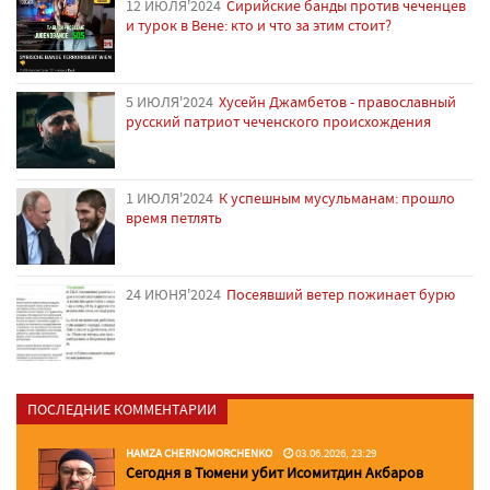
12 ИЮЛЯ'2024
Сирийские банды против чеченцев
и турок в Вене: кто и что за этим стоит?
5 ИЮЛЯ'2024
Хусейн Джамбетов - православный
русский патриот чеченского происхождения
1 ИЮЛЯ'2024
К успешным мусульманам: прошло
время петлять
24 ИЮНЯ'2024
Посеявший ветер пожинает бурю
ПОСЛЕДНИЕ КОММЕНТАРИИ
HAMZA CHERNOMORCHENKO
03.06.2026, 23:29
Сегодня в Тюмени убит Исомитдин Акбаров