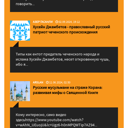
говорить...
АЗЕР ГАСАНЛИ
02.09.2024, 19:12
Хусейн Джамбетов - православный русский
патриот чеченского происхождения
Типы как ентот предатель чеченского народа и
ислама Хусейн Джамбетов, несет откровенную чушь,
ибо я...
ARSLAN
11.06.2024, 02:50
Русские мусульмане на страже Корана:
pазвеивая мифы о Священной Книге
Кому интересно, само видео
здесьhttps://www.youtube.com/watch?
v=wAhN_UEuojU&lc=Ugz6-h0nMPQWTip7AZ94...