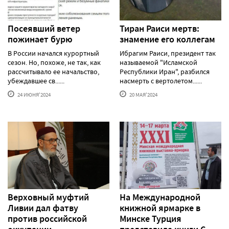
Посеявший ветер
Тиран Раиси мертв:
пожинает бурю
знамение его коллегам
В России начался курортный
Ибрагим Раиси, президент так
сезон. Но, похоже, не так, как
называемой "Исламской
рассчитывало ее начальство,
Республики Иран", разбился
убеждавшее св......
насмерть с вертолетом......
24 ИЮНЯ'2024
20 МАЯ'2024
Верховный муфтий
На Международной
Ливии дал фатву
книжной ярмарке в
против российской
Минске Турция