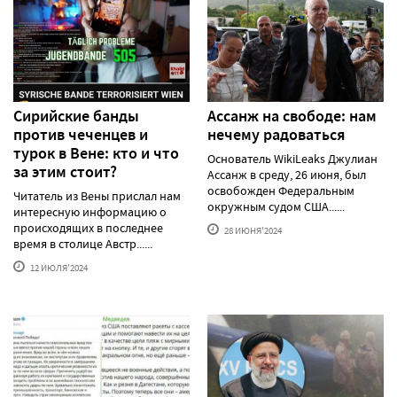
Сирийские банды
Ассанж на свободе: нам
против чеченцев и
нечему радоваться
турок в Вене: кто и что
Основатель WikiLeaks Джулиан
за этим стоит?
Ассанж в среду, 26 июня, был
освобожден Федеральным
Читатель из Вены прислал нам
окружным судом США......
интересную информацию о
происходящих в последнее
28 ИЮНЯ'2024
время в столице Австр......
12 ИЮЛЯ'2024