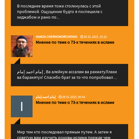
В последнее время тоже столкнулась с этой
проблемой. Ощущение будто я поспешила с
хиджабом и рано по...
HAMZA CHERNOMORCHENKO
30.01.2025, 15:22
Мнение по теме о 73-х течениях в исламе
إمام احمد إمام , Ва алейкум ассалам ва рахматуЛлахи
ва баракятух! Спасибо брат за то что попробовал ...
إمام احمد إمام
29.01.2025, 00:43
Мнение по теме о 73-х течениях в исламе
Мир тем кто последовал прямым путем. А затем я
советую вам изучить основы ислама прежде чем