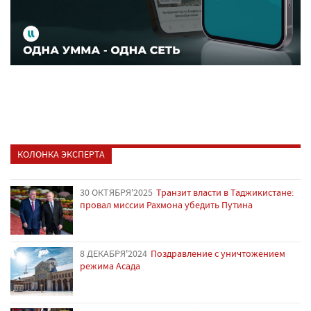
КОЛОНКА ЭКСПЕРТА
30 ОКТЯБРЯ'2025
Транзит власти в Таджикистане:
провал миссии Рахмона убедить Путина
8 ДЕКАБРЯ'2024
Поздравление с уничтожением
режима Асада