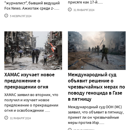
присяге как 17-й......
"журналист", бывший ведущий
Fox News. Ажиотаж среди z-......
31 ЯНВАРЯ'2024
5 ФЕВРАЛЯ'2024
ХАМАС изучает новое
Международный суд
предложение о
объявит решение о
прекращении огня
чрезвычайных мерах по
поводу геноцида в Газе
ХАМАС заявил во вторник, что
в пятницу
получил и изучает новое
предложение о прекращении
Международный суд ООН (МС)
огня и освобождении ......
заявил, что объявит в пятницу,
примет ли он чрезвычайные
31 ЯНВАРЯ'2024
меры против Изр......