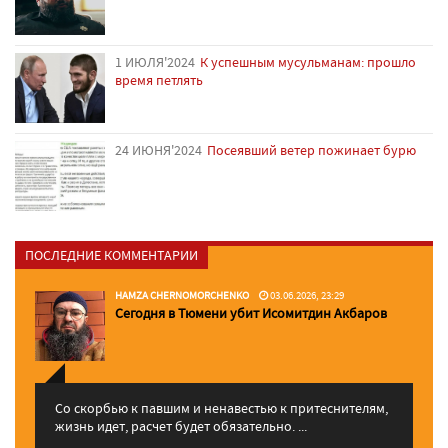
1 ИЮЛЯ'2024
К успешным мусульманам: прошло
время петлять
24 ИЮНЯ'2024
Посеявший ветер пожинает бурю
ПОСЛЕДНИЕ КОММЕНТАРИИ
HAMZA CHERNOMORCHENKO
03.06.2026, 23:29
Сегодня в Тюмени убит Исомитдин Акбаров
Со скорбью к павшим и ненавестью к притеснителям,
жизнь идет, расчет будет обязательно. ...