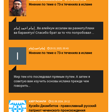
Мнение по теме о 73-х течениях в исламе
إمام احمد إمام , Ва алейкум ассалам ва рахматуЛлахи
ва баракятух! Спасибо брат за то что попробовал ...
إمام احمد إمام
29.01.2025, 00:43
Мнение по теме о 73-х течениях в исламе
Мир тем кто последовал прямым путем. А затем я
советую вам изучить основы ислама прежде чем
говорить...
АЗЕР ГАСАНЛИ
02.09.2024, 19:12
Хусейн Джамбетов - православный русский
патриот чеченского происхождения