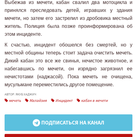
Выбежав из мечети, кабан свалил два мотоцикла и
принялся преследовать детей, игравших у здания
мечети, но затем его застрелил из дробовика местный
житель. Полиция была позже проинформирована об
этом инциденте.
К счастью, инцидент обошелся без смертей, но у
местной общины теперь стоит задача очистить мечеть.
Дикий кабан это все же свинья, нечистое животное, и
набегавшись по мечети, он изрядно загрязнил ее
нечистотами (наджасой). Пока мечеть не очищена,
мусульмане переместились другое помещение.
АВТОР: ЯКУБ ХАДЖИЧ
мечеть
Малайзия
Инцидент
кабан в мечети
ПОДПИСАТЬСЯ НА КАНАЛ