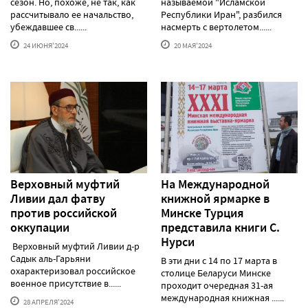
сезон. Но, похоже, не так, как
называемой "Исламской
рассчитывало ее начальство,
Республики Иран", разбился
убеждавшее св......
насмерть с вертолетом......
24 ИЮНЯ'2024
20 МАЯ'2024
Верховный муфтий
На Международной
Ливии дал фатву
книжной ярмарке в
против российской
Минске Турция
оккупации
представила книги С.
Нурси
Верховный муфтий Ливии д-р
Садык аль-Гарьяни
В эти дни с 14 по 17 марта в
охарактеризовал российское
столице Беларуси Минске
военное присутствие в......
проходит очередная 31-ая
международная книжная ......
28 АПРЕЛЯ'2024