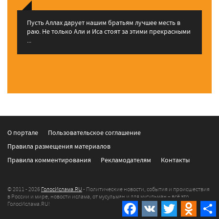
Пусть Аллах дарует нашим братьям лучшее месть в
раю. Не только Али и Иса стоят за этими прекрасными
...
О портале
Пользовательское соглашение
Правила размещения материалов
Правила комментирования
Рекламодателям
Контакты
© 2011 - 2026
ГолосИслама.RU
- Политические новости, события и происшествия
в России и мире, новости ислама, от мусульман и для мусульман – всё это
Facebook
VK
Twitter
Odnokla
ГолосИслама.RU!