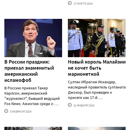
17 МАРТА'2024
В России праздник:
Новый король Малайзии
приехал знаменитый
не хочет быть
американский
марионеткой
исламофоб
Султан Ибрагим Искандар,
наследный правитель султаната
В Россию приехал Такер
Джохор, был приведен к
Карлсон, американский
присяге как 17-й......
"журналист", бывший ведущий
Fox News. Ажиотаж среди z-......
31 ЯНВАРЯ'2024
5 ФЕВРАЛЯ'2024