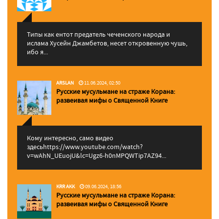
Типы как ентот предатель чеченского народа и
ислама Хусейн Джамбетов, несет откровенную чушь,
ибо я...
ARSLAN
11.06.2024, 02:50
Русские мусульмане на страже Корана:
pазвеивая мифы о Священной Книге
Кому интересно, само видео
здесьhttps://www.youtube.com/watch?
v=wAhN_UEuojU&lc=Ugz6-h0nMPQWTip7AZ94...
KRR AKK
09.06.2024, 18:56
Русские мусульмане на страже Корана:
pазвеивая мифы о Священной Книге