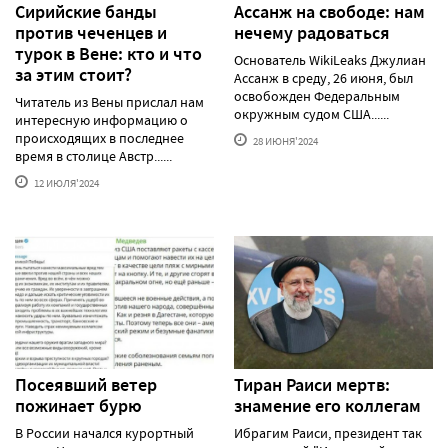
Сирийские банды
Ассанж на свободе: нам
против чеченцев и
нечему радоваться
турок в Вене: кто и что
Основатель WikiLeaks Джулиан
за этим стоит?
Ассанж в среду, 26 июня, был
освобожден Федеральным
Читатель из Вены прислал нам
окружным судом США......
интересную информацию о
происходящих в последнее
28 ИЮНЯ'2024
время в столице Австр......
12 ИЮЛЯ'2024
Посеявший ветер
Тиран Раиси мертв:
пожинает бурю
знамение его коллегам
В России начался курортный
Ибрагим Раиси, президент так