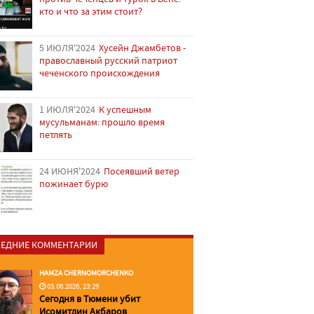
кто и что за этим стоит?
5 ИЮЛЯ'2024
Хусейн Джамбетов -
православный русский патриот
чеченского происхождения
1 ИЮЛЯ'2024
К успешным
мусульманам: прошло время
петлять
24 ИЮНЯ'2024
Посеявший ветер
пожинает бурю
ЕДНИЕ КОММЕНТАРИИ
HAMZA CHERNOMORCHENKO
03.06.2026, 23:29
Сегодня в Тюмени убит
Исомитдин Акбаров