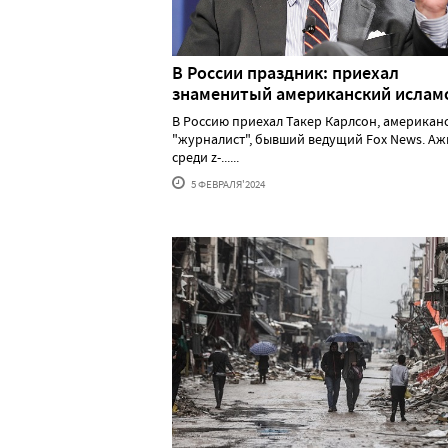
В России праздник: приехал
знаменитый американский исла
В Россию приехал Такер Карлсон, американ
"журналист", бывший ведущий Fox News. А
среди z-......
5 ФЕВРАЛЯ'2024