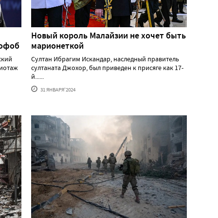
Новый король Малайзии не хочет быть
мофоб
марионеткой
ский
Султан Ибрагим Искандар, наследный правитель
жиотаж
султаната Джохор, был приведен к присяге как 17-
й......
31 ЯНВАРЯ'2024