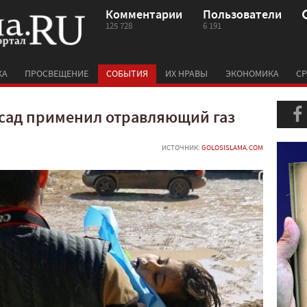
Комментарии
Пользователи
125 728
6 191
КА
ПРОСВЕЩЕНИЕ
СОБЫТИЯ
ИХ НРАВЫ
ЭКОНОМИКА
СР
Асад применил отравляющий газ
ИСТОЧНИК:
GOLOSISLAMA.COM