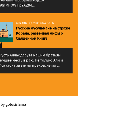
v=wAhN_UEuojU&lc=Ugz6-
h0nMPQWTip7AZ94...
KRR AKK
09.06.2024, 18:56
Русские мусульмане на страже
Корана: pазвеивая мифы о
Священной Книге
Пусть Аллах дарует нашим братьям
лучшее месть в раю. Не только Али и
Иса стоят за этими прекрасными ...
 by golosislama