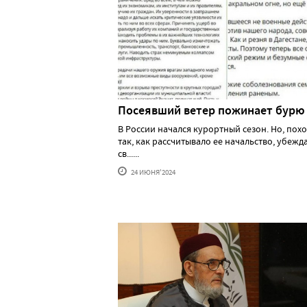
Посеявший ветер пожинает бурю
В России начался курортный сезон. Но, похо
так, как рассчитывало ее начальство, убеж
св......
24 ИЮНЯ'2024