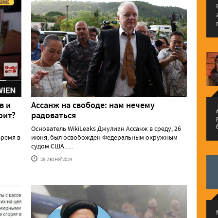
в и
Ассанж на свободе: нам нечему
م
оит?
радоваться
Основатель WikiLeaks Джулиан Ассанж в среду, 26
ремя в
июня, был освобожден Федеральным окружным
судом США......
28 ИЮНЯ'2024