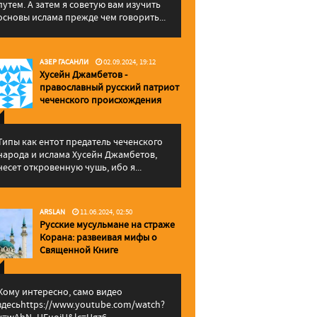
путем. А затем я советую вам изучить
основы ислама прежде чем говорить...
АЗЕР ГАСАНЛИ
02.09.2024, 19:12
Хусейн Джамбетов -
православный русский патриот
чеченского происхождения
Типы как ентот предатель чеченского
народа и ислама Хусейн Джамбетов,
несет откровенную чушь, ибо я...
ARSLAN
11.06.2024, 02:50
Русские мусульмане на страже
Корана: pазвеивая мифы о
Священной Книге
Кому интересно, само видео
здесьhttps://www.youtube.com/watch?