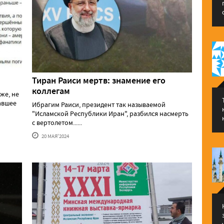
Тиран Раиси мертв: знамение его
коллегам
же, не
давшее
Ибрагим Раиси, президент так называемой
"Исламской Республики Иран", разбился насмерть
с вертолетом......
20 МАЯ'2024