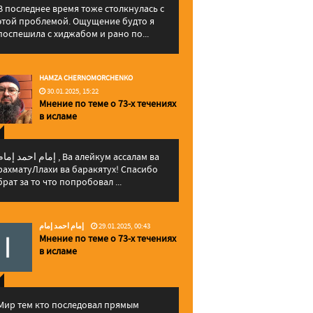
В последнее время тоже столкнулась с
этой проблемой. Ощущение будто я
поспешила с хиджабом и рано по...
HAMZA CHERNOMORCHENKO
30.01.2025, 15:22
Мнение по теме о 73-х течениях
в исламе
إمام احمد إما , Ва алейкум ассалам ва
рахматуЛлахи ва баракятух! Спасибо
брат за то что попробовал ...
إمام احمد إمام
29.01.2025, 00:43
Мнение по теме о 73-х течениях
в исламе
Мир тем кто последовал прямым