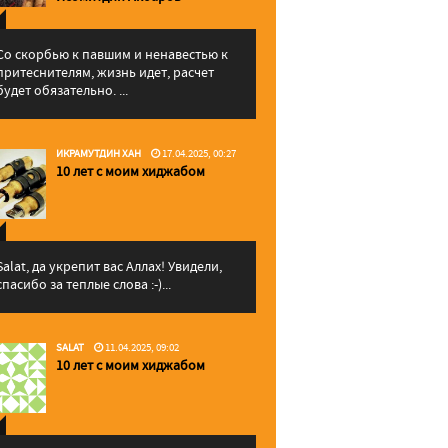
Со скорбью к павшим и ненавестью к
притеснителям, жизнь идет, расчет
будет обязательно. ...
ИКРАМУТДИН ХАН
17.04.2025, 00:27
10 лет с моим хиджабом
Salat, да укрепит вас Аллаx! Увидели,
спасибо за теплые слова :-)...
SALAT
11.04.2025, 09:02
10 лет с моим хиджабом