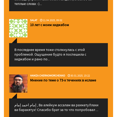
теплые слова :-)...
SALAT
11.04.2025, 09:02
10 лет с моим хиджабом
В последнее время тоже столкнулась с этой
проблемой. Ощущение будто я поспешила с
хиджабом и рано по...
HAMZA CHERNOMORCHENKO
30.01.2025, 15:22
Мнение по теме о 73-х течениях в исламе
إمام احمد إمام , Ва алейкум ассалам ва рахматуЛлахи
ва баракятух! Спасибо брат за то что попробовал ...