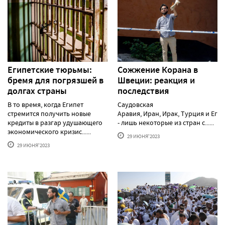
Египетские тюрьмы:
Сожжение Корана в
бремя для погрязшей в
Швеции: реакция и
долгах страны
последствия
В то время, когда Египет
Саудовская
стремится получить новые
Аравия, Иран, Ирак, Турция и Еги
кредиты в разгар удушающего
- лишь некоторые из стран с......
экономического кризис......
29 ИЮНЯ'2023
29 ИЮНЯ'2023