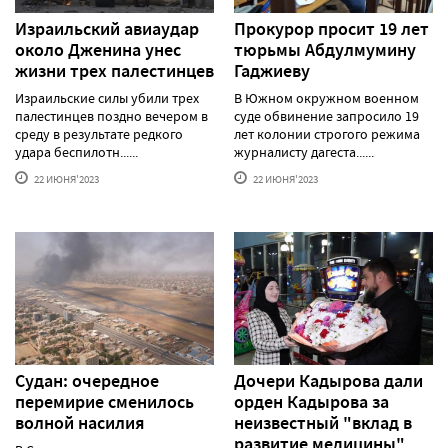
Израильский авиаудар
Прокурор просит 19 лет
около Дженина унес
тюрьмы Абдулмумину
жизни трех палестинцев
Гаджиеву
Израильские силы убили трех
В Южном окружном военном
палестинцев поздно вечером в
суде обвинение запросило 19
среду в результате редкого
лет колонии строгого режима
удара беспилотн......
журналисту дагеста......
22 ИЮНЯ'2023
22 ИЮНЯ'2023
Судан: очередное
Дочери Кадырова дали
перемирие сменилось
орден Кадырова за
волной насилия
неизвестный "вклад в
развитие медицины"