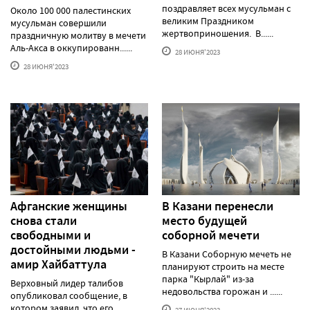
поздравляет всех мусульман с
Около 100 000 палестинских
великим Праздником
мусульман совершили
жертвоприношения. В......
праздничную молитву в мечети
Аль-Акса в оккупированн......
28 ИЮНЯ'2023
28 ИЮНЯ'2023
Афганские женщины
В Казани перенесли
снова стали
место будущей
свободными и
соборной мечети
достойными людьми -
В Казани Соборную мечеть не
амир Хайбаттула
планируют строить на месте
парка "Кырлай" из-за
Верховный лидер талибов
недовольства горожан и ......
опубликовал сообщение, в
котором заявил, что его
27 ИЮНЯ'2023