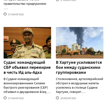
правительство предприняло
......
27 ИЮНЯ'2023
Судан: командующий
В Хартуме усиливаются
СБР объявил перемирие
бои между суданскими
в честь Ид аль-Адха
группировками
В Судане командующий
Столкновения, артиллерийский
военизированными Силами
обстрел и воздушные налеты
быстрого реагирования (СБР)
усилились в столице Судана
объявил о двухдневном &laq......
Хартуме, говорят......
27 ИЮНЯ'2023
26 ИЮНЯ'2023