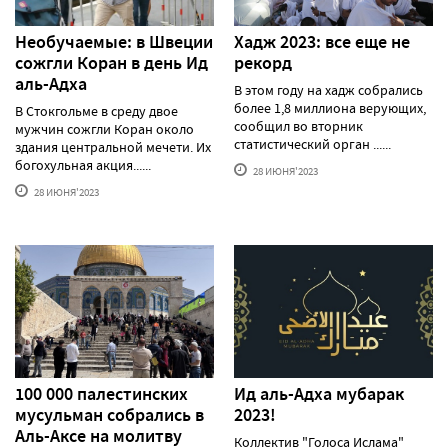
Необучаемые: в Швеции
Хадж 2023: все еще не
сожгли Коран в день Ид
рекорд
аль-Адха
В этом году на хадж собрались
более 1,8 миллиона верующих,
В Стокгольме в среду двое
сообщил во вторник
мужчин сожгли Коран около
статистический орган ......
здания центральной мечети. Их
богохульная акция......
28 ИЮНЯ'2023
28 ИЮНЯ'2023
100 000 палестинских
Ид аль-Адха мубарак
мусульман собрались в
2023!
Аль-Аксе на молитву
Коллектив "Голоса Ислама"