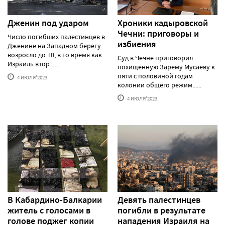
Дженин под ударом
Хроники кадыровской
Чечни: приговоры и
Число погибших палестинцев в
избиения
Дженине на Западном берегу
возросло до 10, в то время как
Суд в Чечне приговорил
Израиль втор......
похищенную Зарему Мусаеву к
пяти с половиной годам
4 ИЮЛЯ'2023
колонии общего режим......
4 ИЮЛЯ'2023
В Кабардино-Балкарии
Девять палестинцев
житель с голосами в
погибли в результате
голове поджег копии
нападения Израиля на