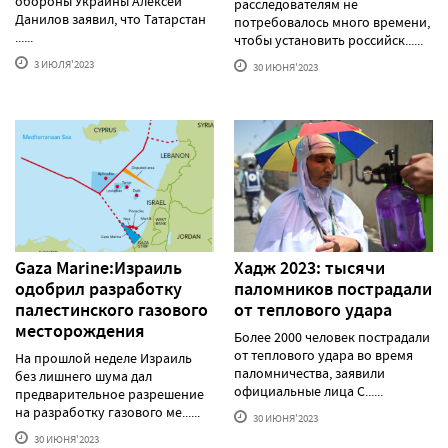
обороны Украины Алексей
расследователям не
Данилов заявил, что Татарстан
потребовалось много времени,
......
чтобы установить российск......
3 ИЮЛЯ'2023
30 ИЮНЯ'2023
Gaza Marine:Израиль
Хадж 2023: тысячи
одобрил разработку
паломников пострадали
палестинского газового
от теплового удара
месторождения
Более 2000 человек пострадали
от теплового удара во время
На прошлой неделе Израиль
паломничества, заявили
без лишнего шума дал
официальные лица С......
предварительное разрешение
на разработку газового ме......
30 ИЮНЯ'2023
30 ИЮНЯ'2023