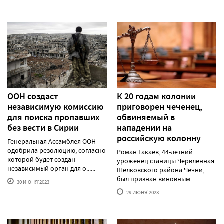
ООН создаст
К 20 годам колонии
независимую комиссию
приговорен чеченец,
для поиска пропавших
обвиняемый в
без вести в Сирии
нападении на
российскую колонну
Генеральная Ассамблея ООН
одобрила резолюцию, согласно
Роман Гакаев, 44-летний
которой будет создан
уроженец станицы Червленная
независимый орган для о......
Шелковского района Чечни,
был признан виновным ......
30 ИЮНЯ'2023
29 ИЮНЯ'2023