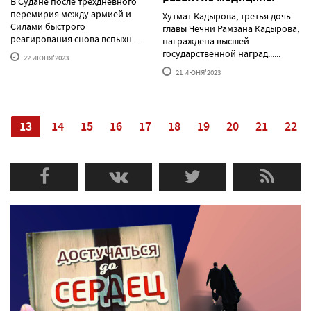
В Судане после трехдневного
перемирия между армией и
Хутмат Кадырова, третья дочь
Силами быстрого
главы Чечни Рамзана Кадырова,
реагирования снова вспыхн......
награждена высшей
государственной наград......
22 ИЮНЯ'2023
21 ИЮНЯ'2023
2
13
14
15
16
17
18
19
20
21
22