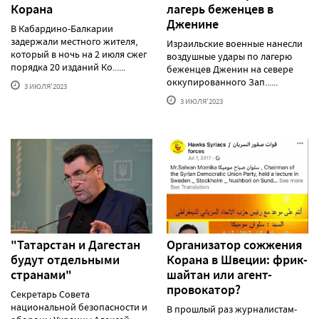
Корана
лагерь беженцев в
Дженине
В Кабардино-Балкарии
задержали местного жителя,
Израильские военные нанесли
который в ночь на 2 июля сжег
воздушные удары по лагерю
порядка 20 изданий Ко......
беженцев Дженин на севере
оккупированного Зап......
3 ИЮЛЯ'2023
3 ИЮЛЯ'2023
"Татарстан и Дагестан
Организатор сожжения
будут отдельными
Корана в Швеции: фрик-
странами"
шайтан или агент-
провокатор?
Секретарь Совета
национальной безопасности и
В прошлый раз журналистам-