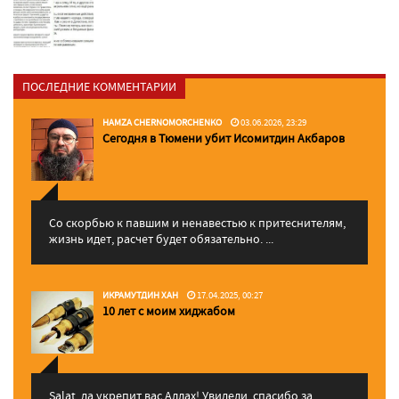
ПОСЛЕДНИЕ КОММЕНТАРИИ
HAMZA CHERNOMORCHENKO
03.06.2026, 23:29
Сегодня в Тюмени убит Исомитдин Акбаров
Со скорбью к павшим и ненавестью к притеснителям,
жизнь идет, расчет будет обязательно. ...
ИКРАМУТДИН ХАН
17.04.2025, 00:27
10 лет с моим хиджабом
Salat, да укрепит вас Аллаx! Увидели, спасибо за