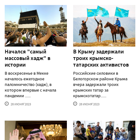
Начался "самый
В Крыму задержали
массовый хадж" в
троих крымско-
истории
татарских активистов
В воскресенье в Мекке
Российские силовики в
началось ежегодное
Белогорском районе Крыма
паломничество (хадж), в
вчера задержали троих
котором впервые с начала
крымских татар за
пандемии ......
крымскотатар......
26 ИЮНЯ'2023
26 ИЮНЯ'2023