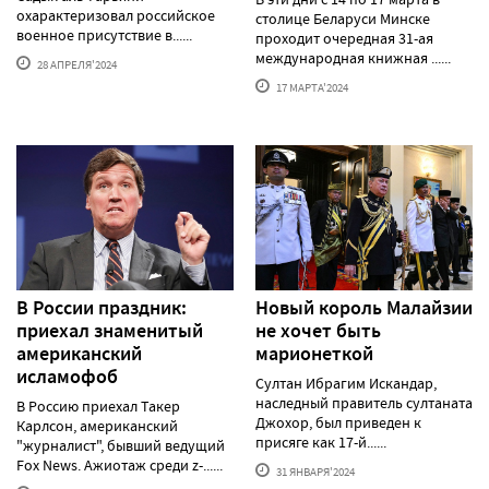
охарактеризовал российское
столице Беларуси Минске
военное присутствие в......
проходит очередная 31-ая
международная книжная ......
28 АПРЕЛЯ'2024
17 МАРТА'2024
В России праздник:
Новый король Малайзии
приехал знаменитый
не хочет быть
американский
марионеткой
исламофоб
Султан Ибрагим Искандар,
наследный правитель султаната
В Россию приехал Такер
Джохор, был приведен к
Карлсон, американский
присяге как 17-й......
"журналист", бывший ведущий
Fox News. Ажиотаж среди z-......
31 ЯНВАРЯ'2024