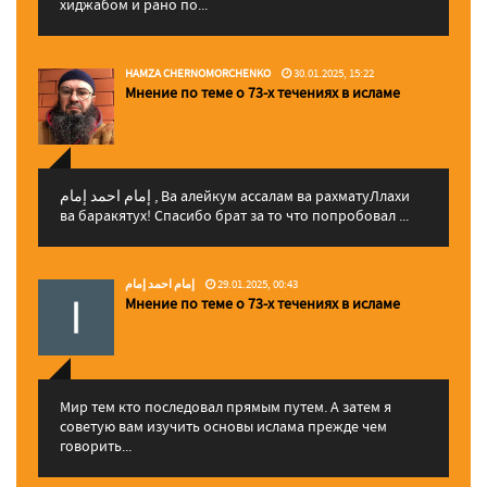
хиджабом и рано по...
HAMZA CHERNOMORCHENKO
30.01.2025, 15:22
Мнение по теме о 73-х течениях в исламе
إمام احمد إمام , Ва алейкум ассалам ва рахматуЛлахи
ва баракятух! Спасибо брат за то что попробовал ...
إمام احمد إمام
29.01.2025, 00:43
Мнение по теме о 73-х течениях в исламе
Мир тем кто последовал прямым путем. А затем я
советую вам изучить основы ислама прежде чем
говорить...