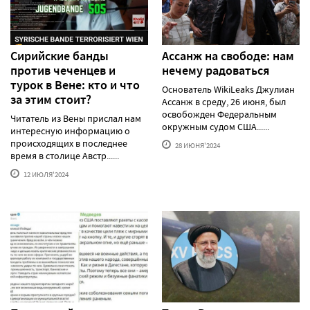
Сирийские банды
Ассанж на свободе: нам
против чеченцев и
нечему радоваться
турок в Вене: кто и что
Основатель WikiLeaks Джулиан
за этим стоит?
Ассанж в среду, 26 июня, был
освобожден Федеральным
Читатель из Вены прислал нам
окружным судом США......
интересную информацию о
происходящих в последнее
28 ИЮНЯ'2024
время в столице Австр......
12 ИЮЛЯ'2024