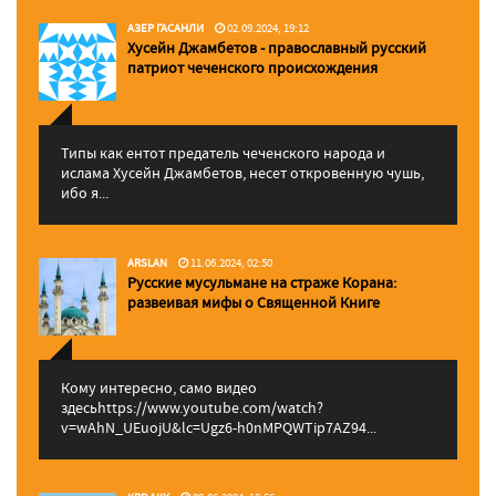
АЗЕР ГАСАНЛИ
02.09.2024, 19:12
Хусейн Джамбетов - православный русский
патриот чеченского происхождения
Типы как ентот предатель чеченского народа и
ислама Хусейн Джамбетов, несет откровенную чушь,
ибо я...
ARSLAN
11.06.2024, 02:50
Русские мусульмане на страже Корана:
pазвеивая мифы о Священной Книге
Кому интересно, само видео
здесьhttps://www.youtube.com/watch?
v=wAhN_UEuojU&lc=Ugz6-h0nMPQWTip7AZ94...