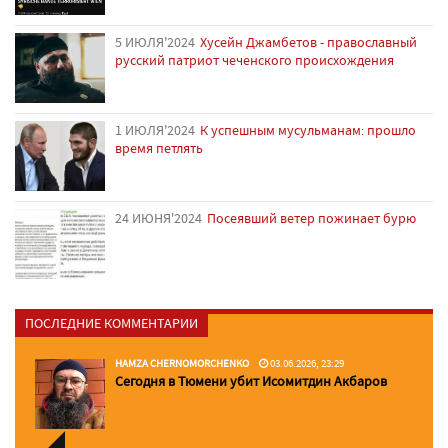
5 ИЮЛЯ'2024
Хусейн Джамбетов - православный
русский патриот чеченского происхождения
1 ИЮЛЯ'2024
К успешным мусульманам: прошло
время петлять
24 ИЮНЯ'2024
Посеявший ветер пожинает бурю
ПОСЛЕДНИЕ КОММЕНТАРИИ
HAMZA CHERNOMORCHENKO
03.06.2026, 23:29
Сегодня в Тюмени убит Исомитдин Акбаров