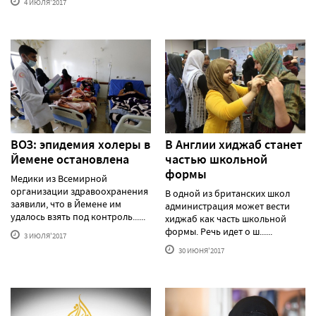
4 ИЮЛЯ'2017
ВОЗ: эпидемия холеры в
В Англии хиджаб станет
Йемене остановлена
частью школьной
формы
Медики из Всемирной
организации здравоохранения
В одной из британских школ
заявили, что в Йемене им
администрация может вести
удалось взять под контроль......
хиджаб как часть школьной
формы. Речь идет о ш......
3 ИЮЛЯ'2017
30 ИЮНЯ'2017