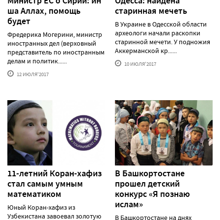
Министр ЕС о Сирии: ин
Одесса: найдена
ша Аллах, помощь
старинная мечеть
будет
В Украине в Одесской области
археологи начали раскопки
Фредерика Могерини, министр
старинной мечети. У подножия
иностранных дел (верховный
Аккерманской кр......
представитель по иностранным
делам и политик......
10 ИЮЛЯ'2017
12 ИЮЛЯ'2017
11-летний Коран-хафиз
В Башкортостане
стал самым умным
прошел детский
математиком
конкурс «Я познаю
ислам»
Юный Коран-хафиз из
Узбекистана завоевал золотую
В Башкортостане на днях