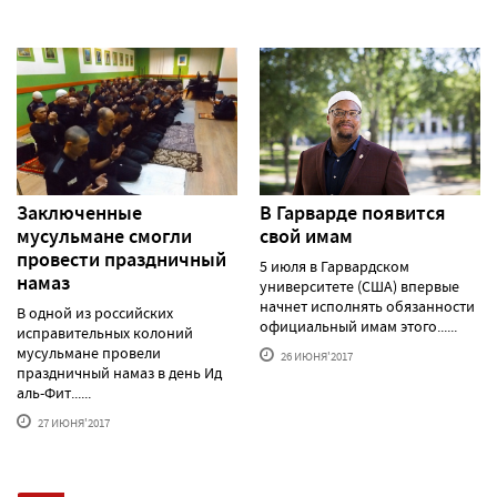
Заключенные
В Гарварде появится
мусульмане смогли
свой имам
провести праздничный
5 июля в Гарвардском
намаз
университете (США) впервые
начнет исполнять обязанности
В одной из российских
официальный имам этого......
исправительных колоний
мусульмане провели
26 ИЮНЯ'2017
праздничный намаз в день Ид
аль-Фит......
27 ИЮНЯ'2017