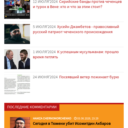
12 ИЮЛЯ'2024
Сирийские банды против чеченцев
и турок в Вене: кто и что за этим стоит?
5 ИЮЛЯ'2024
Хусейн Джамбетов - православный
русский патриот чеченского происхождения
1 ИЮЛЯ'2024
К успешным мусульманам: прошло
время петлять
24 ИЮНЯ'2024
Посеявший ветер пожинает бурю
ПОСЛЕДНИЕ КОММЕНТАРИИ
HAMZA CHERNOMORCHENKO
03.06.2026, 23:29
Сегодня в Тюмени убит Исомитдин Акбаров