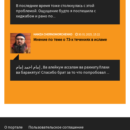
В последнее время тоже столкнулась с этой
проблемой. Ощущение будто я поспешила с
хиджабом и рано по...
HAMZA CHERNOMORCHENKO
30.01.2025, 15:22
Мнение по теме о 73-х течениях в исламе
إمام احمد إمام , Ва алейкум ассалам ва рахматуЛлахи
ва баракятух! Спасибо брат за то что попробовал ...
О портале
Пользовательское соглашение