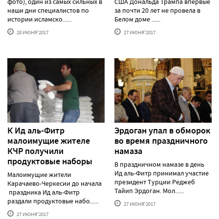
фото), один из самых сильных в
США Дональда Трампа впервые
наши дни специалистов по
за почти 20 лет не провела в
истории исламско......
Белом доме ......
28 ИЮНЯ'2017
27 ИЮНЯ'2017
К Ид аль-Фитр
Эрдоган упал в обморок
малоимущие жителе
во время праздничного
КЧР получили
намаза
продуктовые наборы
В праздничном намазе в день
Ид аль-Фитр принимал участие
Малоимущие жители
президент Турции Реджеб
Карачаево-Черкесии до начала
Тайип Эрдоган. Мол......
праздника Ид аль-Фитр
раздали продуктовые набо......
27 ИЮНЯ'2017
27 ИЮНЯ'2017