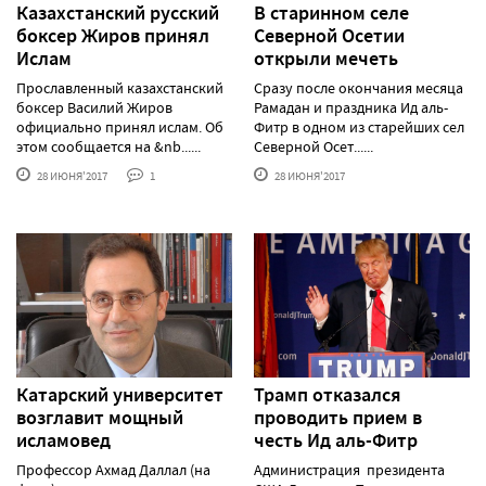
Казахстанский русский
В старинном селе
боксер Жиров принял
Северной Осетии
Ислам
открыли мечеть
Прославленный казахстанский
Сразу после окончания месяца
боксер Василий Жиров
Рамадан и праздника Ид аль-
официально принял ислам. Об
Фитр в одном из старейших сел
этом сообщается на &nb......
Северной Осет......
28 ИЮНЯ'2017
1
28 ИЮНЯ'2017
Катарский университет
Трамп отказался
возглавит мощный
проводить прием в
исламовед
честь Ид аль-Фитр
Профессор Ахмад Даллал (на
Администрация президента