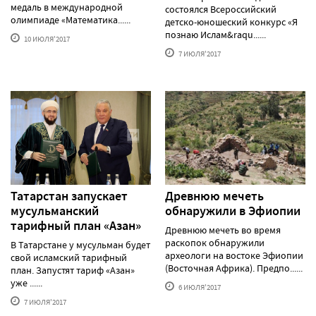
медаль в международной
состоялся Всероссийский
олимпиаде «Математика......
детско-юношеский конкурс «Я
познаю Ислам&raqu......
10 ИЮЛЯ'2017
7 ИЮЛЯ'2017
Татарстан запускает
Древнюю мечеть
мусульманский
обнаружили в Эфиопии
тарифный план «Азан»
Древнюю мечеть во время
раскопок обнаружили
В Татарстане у мусульман будет
археологи на востоке Эфиопии
свой исламский тарифный
(Восточная Африка). Предпо......
план. Запустят тариф «Азан»
уже ......
6 ИЮЛЯ'2017
7 ИЮЛЯ'2017