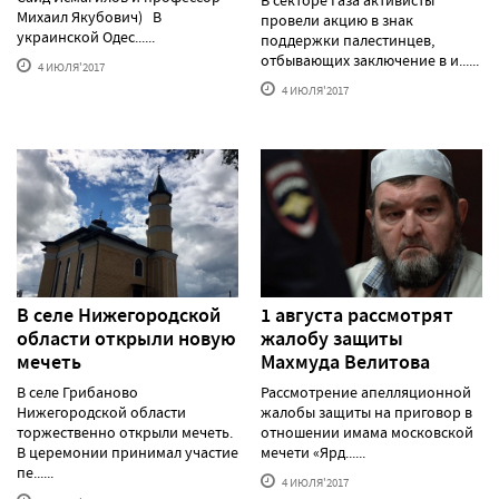
В секторе Газа активисты
Михаил Якубович) В
провели акцию в знак
украинской Одес......
поддержки палестинцев,
отбывающих заключение в и......
4 ИЮЛЯ'2017
4 ИЮЛЯ'2017
В селе Нижегородской
1 августа рассмотрят
области открыли новую
жалобу защиты
мечеть
Махмуда Велитова
В селе Грибаново
Рассмотрение апелляционной
Нижегородской области
жалобы защиты на приговор в
торжественно открыли мечеть.
отношении имама московской
В церемонии принимал участие
мечети «Ярд......
пе......
4 ИЮЛЯ'2017