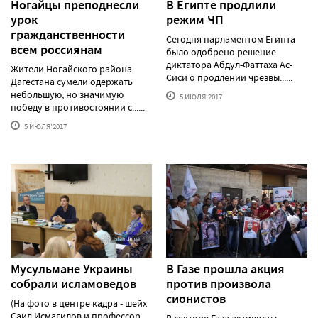
Ногайцы преподнесли
В Египте продлили
урок
режим ЧП
гражданственности
Сегодня парламентом Египта
всем россиянам
было одобрено решение
диктатора Абдул-Фаттаха Ас-
Жители Ногайского района
Сиси о продлении чрезвы......
Дагестана сумели одержать
небольшую, но значимую
5 ИЮЛЯ'2017
победу в противостоянии с......
5 ИЮЛЯ'2017
Мусульмане Украины
В Газе прошла акция
собрали исламоведов
против произвола
сионистов
(На фото в центре кадра - шейх
Саид Исмагилов и профессор