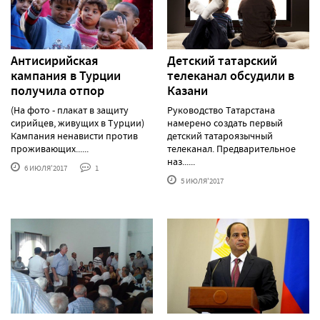
Антисирийская
Детский татарский
кампания в Турции
телеканал обсудили в
получила отпор
Казани
(На фото - плакат в защиту
Руководство Татарстана
сирийцев, живущих в Турции)
намерено создать первый
Кампания ненависти против
детский татароязычный
проживающих......
телеканал. Предварительное
наз......
6 ИЮЛЯ'2017
1
5 ИЮЛЯ'2017