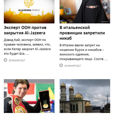
Эксперт ООН против
В итальянской
закрытия Al-Jazeera
провинции запретили
никаб
Дэвид Кай, эксперт ООН по
правам человека, заявил, что,
В Италии ввели запрет на
если Катар закроет Al-Jazeera
ношении бурок и никабов –
это будет &la......
женского одеяния,
покрывающего лицо. Соотв......
29 ИЮНЯ'2017
29 ИЮНЯ'2017