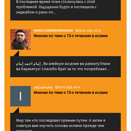
В последнее время тоже столкнулась с этой
проблемой. Ощущение будто я поспешила с
хиджабом и рано по...
HAMZA CHERNOMORCHENKO
30.01.2025, 15:22
Мнение по теме о 73-х течениях в исламе
إمام احمد إمام , Ва алейкум ассалам ва рахматуЛлахи
ва баракятух! Спасибо брат за то что попробовал ...
إمام احمد إمام
29.01.2025, 00:43
Мнение по теме о 73-х течениях в исламе
Мир тем кто последовал прямым путем. А затем я
советую вам изучить основы ислама прежде чем
говорить...