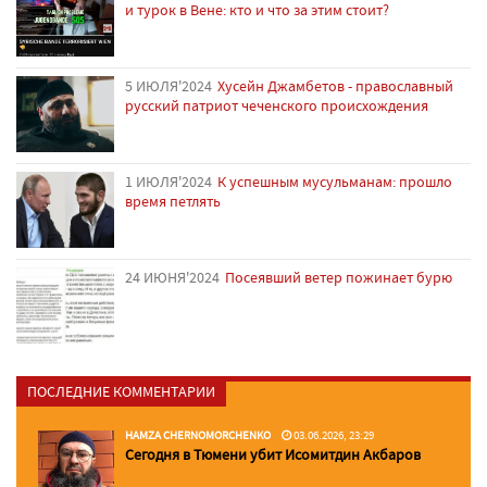
и турок в Вене: кто и что за этим стоит?
5 ИЮЛЯ'2024
Хусейн Джамбетов - православный
русский патриот чеченского происхождения
1 ИЮЛЯ'2024
К успешным мусульманам: прошло
время петлять
24 ИЮНЯ'2024
Посеявший ветер пожинает бурю
ПОСЛЕДНИЕ КОММЕНТАРИИ
HAMZA CHERNOMORCHENKO
03.06.2026, 23:29
Сегодня в Тюмени убит Исомитдин Акбаров