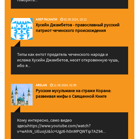
АЗЕР ГАСАНЛИ
02.09.2024, 19:12
Хусейн Джамбетов - православный русский
патриот чеченского происхождения
Типы как ентот предатель чеченского народа и
ислама Хусейн Джамбетов, несет откровенную чушь,
ибо я...
ARSLAN
11.06.2024, 02:50
Русские мусульмане на страже Корана:
pазвеивая мифы о Священной Книге
Кому интересно, само видео
здесьhttps://www.youtube.com/watch?
v=wAhN_UEuojU&lc=Ugz6-h0nMPQWTip7AZ94...