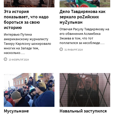
Эта история
Дело Тавдирякова как
показывает, что надо
зеркало роZийских
бороться за свою
муZульман
историю
Отвечая Расулу Тавдирякову на
его обвинения Асламбека
Интервью Путина
Эжаева в том, что тот
американскому журналисту
поплатился за несоблюде......
Такеру Карлсону шокировало
многих на Западе тем,
31 ЯНВАРЯ'2024
насколько......
10 ФЕВРАЛЯ'2024
Мусульмане
Навальный заступился