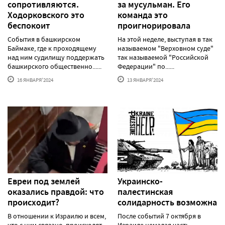
сопротивляются.
за мусульман. Его
Ходорковского это
команда это
беспокоит
проигнорировала
События в башкирском
На этой неделе, выступая в так
Баймаке, где к проходящему
называемом "Верховном суде"
над ним судилищу поддержать
так называемой "Российской
башкирского общественно......
Федерации" по......
16 ЯНВАРЯ'2024
13 ЯНВАРЯ'2024
Евреи под землей
Украинско-
оказались правдой: что
палестинская
происходит?
солидарность возможна
В отношении к Израилю и всем,
После событий 7 октября в
что с ним связано, происходят
Израиле немалая часть