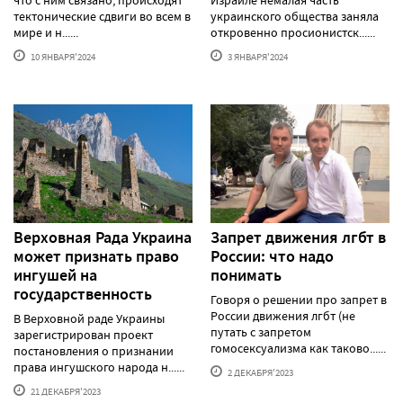
тектонические сдвиги во всем в
украинского общества заняла
мире и н......
откровенно просионистск......
10 ЯНВАРЯ'2024
3 ЯНВАРЯ'2024
Верховная Рада Украина
Запрет движения лгбт в
может признать право
России: что надо
ингушей на
понимать
государственность
Говоря о решении про запрет в
России движения лгбт (не
В Верховной раде Украины
путать с запретом
зарегистрирован проект
гомосексуализма как таково......
постановления о признании
права ингушского народа н......
2 ДЕКАБРЯ'2023
21 ДЕКАБРЯ'2023