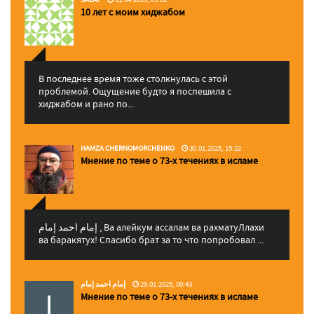
10 лет с моим хиджабом
В последнее время тоже столкнулась с этой
проблемой. Ощущение будто я поспешила с
хиджабом и рано по...
HAMZA CHERNOMORCHENKO
30.01.2025, 15:22
Мнение по теме о 73-х течениях в исламе
إمام احمد إمام , Ва алейкум ассалам ва рахматуЛлахи
ва баракятух! Спасибо брат за то что попробовал ...
إمام احمد إمام
29.01.2025, 00:43
Мнение по теме о 73-х течениях в исламе