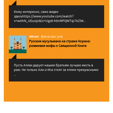
Кому интересно, само видео
здесьhttps://www.youtube.com/watch?
v=wAhN_UEuojU&lc=Ugz6-h0nMPQWTip7AZ94...
KRR AKK
09.06.2024, 18:56
Русские мусульмане на страже Корана:
pазвеивая мифы о Священной Книге
Пусть Аллах дарует нашим братьям лучшее месть в
раю. Не только Али и Иса стоят за этими прекрасными
...