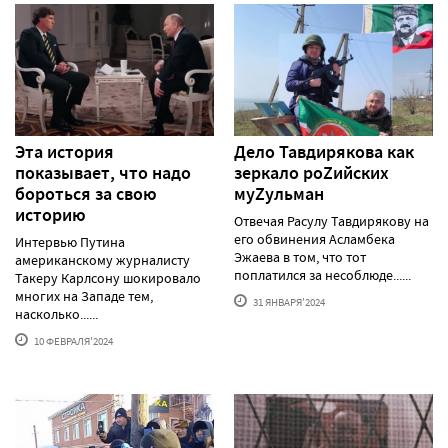
Эта история
Дело Тавдирякова как
показывает, что надо
зеркало роZийских
бороться за свою
муZульман
историю
Отвечая Расулу Тавдирякову на
его обвинения Асламбека
Интервью Путина
Эжаева в том, что тот
американскому журналисту
поплатился за несоблюде......
Такеру Карлсону шокировало
многих на Западе тем,
31 ЯНВАРЯ'2024
насколько......
10 ФЕВРАЛЯ'2024