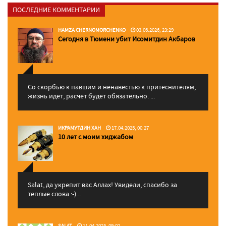
ПОСЛЕДНИЕ КОММЕНТАРИИ
HAMZA CHERNOMORCHENKO
03.06.2026, 23:29
Сегодня в Тюмени убит Исомитдин Акбаров
Со скорбью к павшим и ненавестью к притеснителям,
жизнь идет, расчет будет обязательно. ...
ИКРАМУТДИН ХАН
17.04.2025, 00:27
10 лет с моим хиджабом
Salat, да укрепит вас Аллаx! Увидели, спасибо за
теплые слова :-)...
SALAT
11.04.2025, 09:02