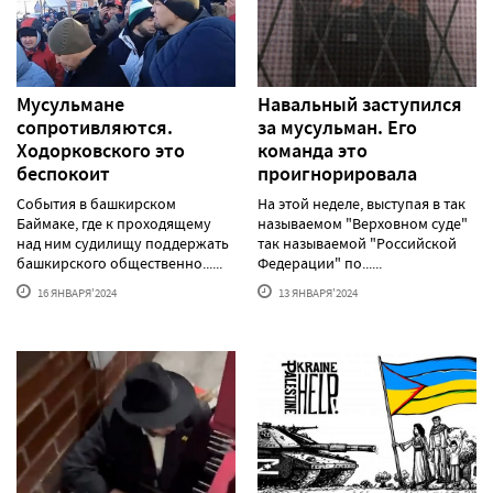
Мусульмане
Навальный заступился
сопротивляются.
за мусульман. Его
Ходорковского это
команда это
беспокоит
проигнорировала
События в башкирском
На этой неделе, выступая в так
Баймаке, где к проходящему
называемом "Верховном суде"
над ним судилищу поддержать
так называемой "Российской
башкирского общественно......
Федерации" по......
16 ЯНВАРЯ'2024
13 ЯНВАРЯ'2024