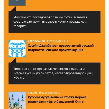
Мир тем кто последовал прямым путем. А затем я
советую вам изучить основы ислама прежде чем
говорить...
АЗЕР ГАСАНЛИ
02.09.2024, 19:12
Хусейн Джамбетов - православный русский
патриот чеченского происхождения
Типы как ентот предатель чеченского народа и
ислама Хусейн Джамбетов, несет откровенную чушь,
ибо я...
ARSLAN
11.06.2024, 02:50
Русские мусульмане на страже Корана:
pазвеивая мифы о Священной Книге