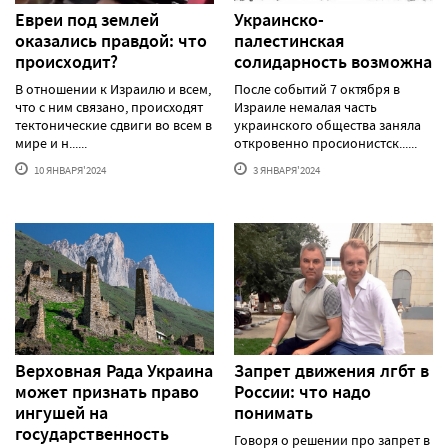
Евреи под землей
Украинско-
оказались правдой: что
палестинская
происходит?
солидарность возможна
В отношении к Израилю и всем,
После событий 7 октября в
что с ним связано, происходят
Израиле немалая часть
тектонические сдвиги во всем в
украинского общества заняла
мире и н......
откровенно просионистск......
10 ЯНВАРЯ'2024
3 ЯНВАРЯ'2024
Верховная Рада Украина
Запрет движения лгбт в
может признать право
России: что надо
ингушей на
понимать
государственность
Говоря о решении про запрет в