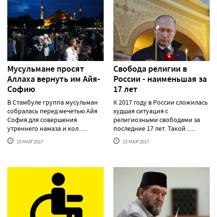
Мусульмане просят
Свобода религии в
Аллаха вернуть им Айя-
России - наименьшая за
Софию
17 лет
В Стамбуле группа мусульман
К 2017 году в России сложилась
собралась перед мечетью Айя
худшая ситуация с
София для совершения
религиозными свободами за
утреннего намаза и кол......
последние 17 лет. Такой ......
15 МАЯ'2017
15 МАЯ'2017