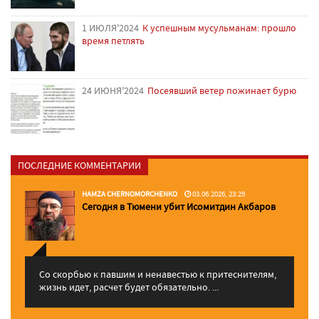
1 ИЮЛЯ'2024
К успешным мусульманам: прошло
время петлять
24 ИЮНЯ'2024
Посеявший ветер пожинает бурю
ПОСЛЕДНИЕ КОММЕНТАРИИ
HAMZA CHERNOMORCHENKO
03.06.2026, 23:29
Сегодня в Тюмени убит Исомитдин Акбаров
Со скорбью к павшим и ненавестью к притеснителям,
жизнь идет, расчет будет обязательно. ...