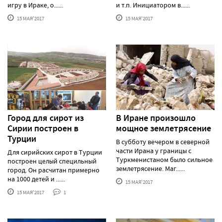
игру в Ираке, о......
и т.п. Инициатором в......
15 МАЯ'2017
15 МАЯ'2017
Город для сирот из
В Иране произошло
Сирии построен в
мощное землетрясение
Турции
В субботу вечером в северной
части Ирана у границы с
Для сирийских сирот в Турции
Туркменистаном было сильное
построен целый специльный
землетрясение. Маг......
город. Он расчитан примерно
на 1000 детей и ......
15 МАЯ'2017
15 МАЯ'2017
1