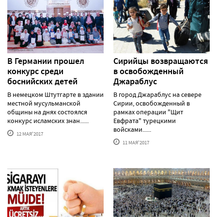
В Германии прошел
Сирийцы возвращаются
конкурс среди
в освобожденный
боснийских детей
Джараблус
В немецком Штутгарте в здании
В город Джараблус на севере
местной мусульманской
Сирии, освобожденный в
общины на днях состоялся
рамках операции "Щит
конкурс исламских знан......
Евфрата" турецкими
войсками......
12 МАЯ'2017
11 МАЯ'2017