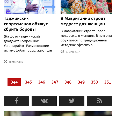
Таджикских
В Мавритании строят
спортсменов обяжут
медресе для женщин
сбрить бороды
В Мавритании строят новое
медресе для женщин. В нем они
(На фото - таджикский
обучаются по традиционной
дзюдоист Комроншох
методике эффектив......
Устопириён) Рахмоновские
исламофобы продолжают шаг
10 МАЯ'2017
......
10 МАЯ'2017
43
344
345
346
347
348
349
350
351