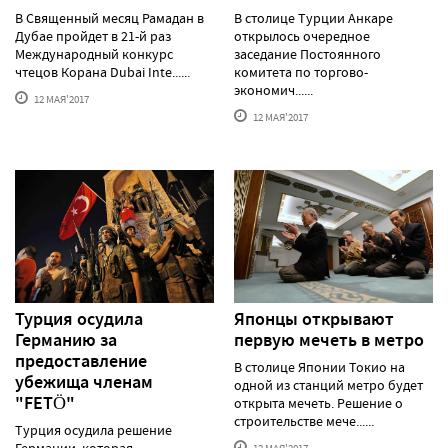
В Священный месяц Рамадан в
В столице Турции Анкаре
Дубае пройдет в 21-й раз
открылось очередное
Международный конкурс
заседание Постоянного
чтецов Корана Dubai Inte......
комитета по торгово-
экономич......
12 МАЯ'2017
12 МАЯ'2017
Турция осудила
Японцы открывают
Германию за
первую мечеть в метро
предоставление
В столице Японии Токио на
убежища членам
одной из станций метро будет
"FETÖ"
открыта мечеть. Решение о
строительстве мече......
Турция осудила решение
Германии, которая
12 МАЯ'2017