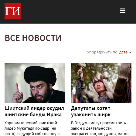
ВСЕ НОВОСТИ
Упорядочить по:
дате
Шиитский лидер осудил
Депутаты хотят
шиитские банды Ирака
узаконить ширк
Харизматический шиитский
В Госдуме могут рассмотреть
лидер Мукатада ас-Садр (на
закон о деятельности
фото), ведущий собственную
экстрасенсов, колдунов, магов