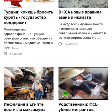
Турция: хочешь бросить
В КСА новые правила
курить - государство
азана и икамата
поддержит
В Саудовской Аравии внесли
изменения в порядок
Министерство
совершения азана и икамата в
здравоохранения Турции
мечетях королевства. Но......
объявило о том, что обеспечит
бесплатными медикаментами и
11 МАЯ'2017
препа......
11 МАЯ'2017
Инфляция в Египте
Родственники: ФСБ
достигла максимума
убило мигрантов,