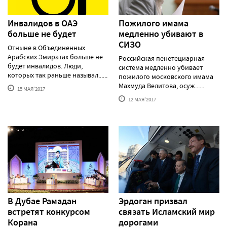
Инвалидов в ОАЭ
Пожилого имама
больше не будет
медленно убивают в
СИЗО
Отныне в Объединенных
Арабских Эмиратах больше не
Российская пенетециарная
будет инвалидов. Люди,
система медленно убивает
которых так раньше называл......
пожилого московского имама
Махмуда Велитова, осуж......
15 МАЯ'2017
12 МАЯ'2017
В Дубае Рамадан
Эрдоган призвал
встретят конкурсом
связать Исламский мир
Корана
дорогами