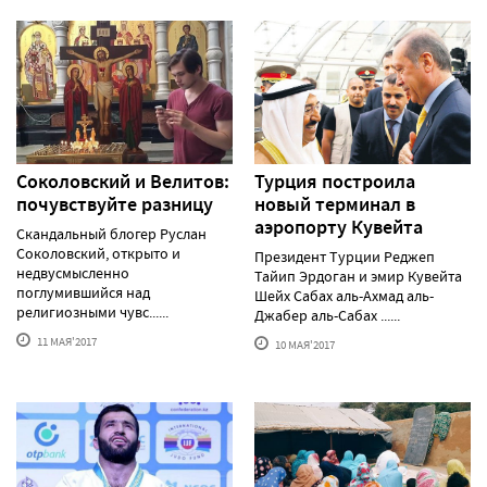
Соколовский и Велитов:
Турция построила
почувствуйте разницу
новый терминал в
аэропорту Кувейта
Скандальный блогер Руслан
Соколовский, открыто и
Президент Турции Реджеп
недвусмысленно
Тайип Эрдоган и эмир Кувейта
поглумившийся над
Шейх Сабах аль-Ахмад аль-
религиозными чувс......
Джабер аль-Сабах ......
11 МАЯ'2017
10 МАЯ'2017