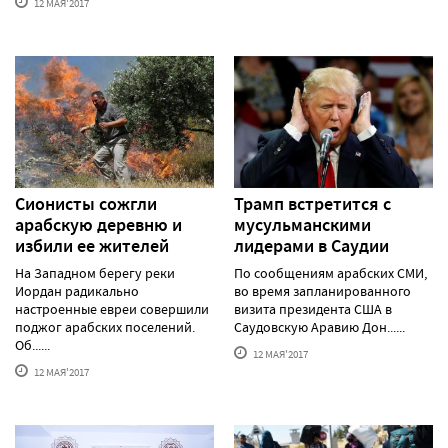
12 МАЯ'2017
Сионисты сожгли
Трамп встретится с
арабскую деревню и
мусульманскими
избили ее жителей
лидерами в Саудии
На Западном берегу реки
По сообщениям арабских СМИ,
Иордан радикально
во время запланированного
настроенные евреи совершили
визита президента США в
поджог арабских поселений.
Саудовскую Аравию Дон......
Об......
12 МАЯ'2017
12 МАЯ'2017