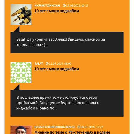
ИКРАМУТДИН ХАН
17.04.2025, 00:27
10 лет с моим хиджабом
Salat, да укрепит вас Аллаx! Увидели, спасибо за
теплые слова :-)...
SALAT
11.04.2025, 09:02
10 лет с моим хиджабом
В последнее время тоже столкнулась с этой
проблемой. Ощущение будто я поспешила с
хиджабом и рано по...
HAMZA CHERNOMORCHENKO
30.01.2025, 15:22
Мнение по теме о 73-х течениях в исламе