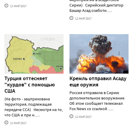
Сирии) Сирийский диктатор
11 МАЯ'2017
Башар Асад озаботи......
11 МАЯ'2017
Турция оттесняет
Кремль отправил Асаду
"курдов" с помощью
еще оружия
США
Россия отправила в Сирию
дополнительное вооружение.
(На фото - заштрихована
Об этом сообщает телеканал
территория, подлежащая
Fox News со ссылкой ......
передаче ССА) Несмотря на то,
что США и при н......
11 МАЯ'2017
11 МАЯ'2017