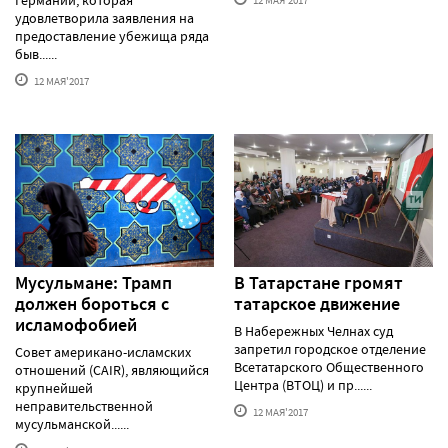
удовлетворила заявления на
предоставление убежища ряда
быв......
12 МАЯ'2017
Мусульмане: Трамп
В Татарстане громят
должен бороться с
татарское движение
исламофобией
В Набережных Челнах суд
запретил городское отделение
Совет американо-исламских
Всетатарского Общественного
отношений (CAIR), являющийся
Центра (ВТОЦ) и пр......
крупнейшей
неправительственной
12 МАЯ'2017
мусульманской......