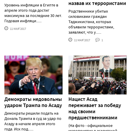
назвав их террористами
Уровень инфляции в Египте в
апреле этого года достиг
Родственники убитых
максимума за последние 30 лет.
силовиками граждан
Годовая инфляци......
Таджикистана, которых
объявили террористами,
11 МАЯ'2017
заявляют, что у......
11 МАЯ'2017
1
Демократы недовольны
Нацист Асад
ударом Трампа по Асаду
переживает за победу
над своими
Демократы решили подать на
предшественниками
Дональ Трампа в суд за удар по
Асаду в начале апреля этого
(На фото - официальное
года. Иск под......
мероприятие в асадитской