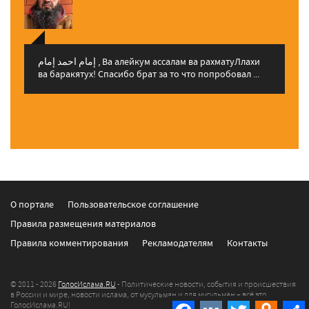
إمام احمد إمام , Ва алейкум ассалам ва рахматуЛлахи
ва баракятух! Спасибо брат за то что попробовал ...
О портале
Пользовательское соглашение
Правила размещения материалов
Правила комментирования
Рекламодателям
Контакты
© 2011 - 2026
ГолосИслама.RU
- Политические новости, события и происшествия
в России и мире, новости ислама, от мусульман и для мусульман – всё это
ГолосИслама.RU!
Facebook
VK
Twitter
Odnokla