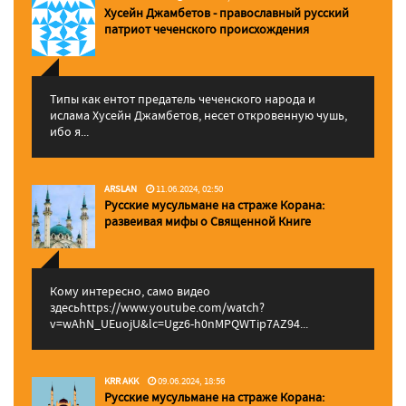
Хусейн Джамбетов - православный русский
патриот чеченского происхождения
Типы как ентот предатель чеченского народа и
ислама Хусейн Джамбетов, несет откровенную чушь,
ибо я...
ARSLAN
11.06.2024, 02:50
Русские мусульмане на страже Корана:
pазвеивая мифы о Священной Книге
Кому интересно, само видео
здесьhttps://www.youtube.com/watch?
v=wAhN_UEuojU&lc=Ugz6-h0nMPQWTip7AZ94...
KRR AKK
09.06.2024, 18:56
Русские мусульмане на страже Корана: