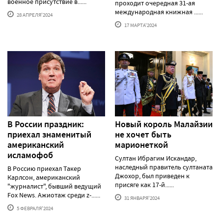
военное присутствие в......
проходит очередная 31-ая
международная книжная ......
28 АПРЕЛЯ'2024
17 МАРТА'2024
В России праздник:
Новый король Малайзии
приехал знаменитый
не хочет быть
американский
марионеткой
исламофоб
Султан Ибрагим Искандар,
наследный правитель султаната
В Россию приехал Такер
Джохор, был приведен к
Карлсон, американский
присяге как 17-й......
"журналист", бывший ведущий
Fox News. Ажиотаж среди z-......
31 ЯНВАРЯ'2024
5 ФЕВРАЛЯ'2024