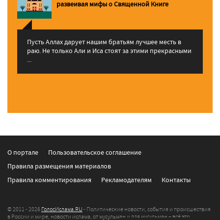
pазвеивая мифы о Священной Книге
Пусть Аллах дарует нашим братьям лучшее месть в
раю. Не только Али и Иса стоят за этими прекрасными
...
О портале
Пользовательское соглашение
Правила размещения материалов
Правила комментирования
Рекламодателям
Контакты
© 2011 - 2026
ГолосИслама.RU
- Политические новости, события и происшествия
в России и мире, новости ислама, от мусульман и для мусульман – всё это