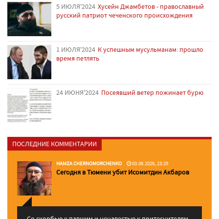
5 ИЮЛЯ'2024
Хусейн Джамбетов - православный
русский патриот чеченского происхождения
1 ИЮЛЯ'2024
К успешным мусульманам: прошло
время петлять
24 ИЮНЯ'2024
Посеявший ветер пожинает бурю
ПОСЛЕДНИЕ КОММЕНТАРИИ
HAMZA CHERNOMORCHENKO
03.06.2026, 23:29
Сегодня в Тюмени убит Исомитдин Акбаров
Со скорбью к павшим и ненавестью к притеснителям,