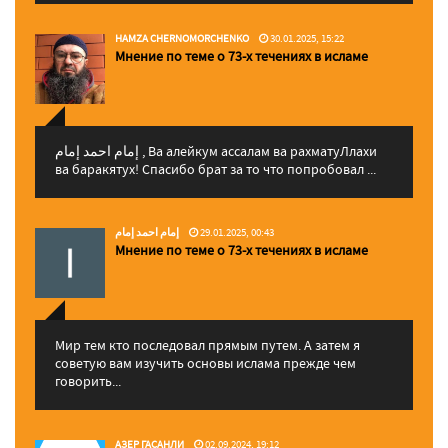
HAMZA CHERNOMORCHENKO
30.01.2025, 15:22
Мнение по теме о 73-х течениях в исламе
إمام احمد إمام , Ва алейкум ассалам ва рахматуЛлахи
ва баракятух! Спасибо брат за то что попробовал ...
إمام احمد إمام
29.01.2025, 00:43
Мнение по теме о 73-х течениях в исламе
Мир тем кто последовал прямым путем. А затем я
советую вам изучить основы ислама прежде чем
говорить...
АЗЕР ГАСАНЛИ
02.09.2024, 19:12