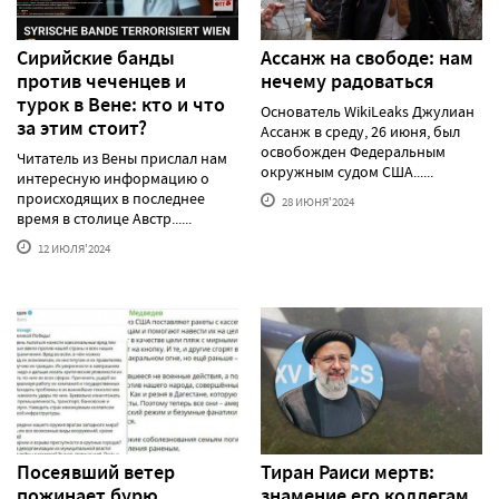
Сирийские банды
Ассанж на свободе: нам
против чеченцев и
нечему радоваться
турок в Вене: кто и что
Основатель WikiLeaks Джулиан
за этим стоит?
Ассанж в среду, 26 июня, был
освобожден Федеральным
Читатель из Вены прислал нам
окружным судом США......
интересную информацию о
происходящих в последнее
28 ИЮНЯ'2024
время в столице Австр......
12 ИЮЛЯ'2024
Посеявший ветер
Тиран Раиси мертв:
пожинает бурю
знамение его коллегам