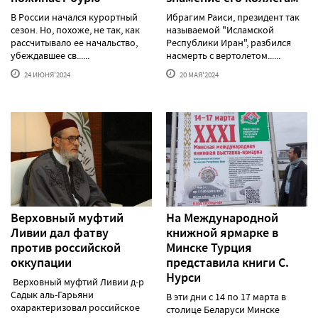
В России начался курортный
Ибрагим Раиси, президент так
сезон. Но, похоже, не так, как
называемой "Исламской
рассчитывало ее начальство,
Республики Иран", разбился
убеждавшее св......
насмерть с вертолетом......
24 ИЮНЯ'2024
20 МАЯ'2024
Верховный муфтий
На Международной
Ливии дал фатву
книжной ярмарке в
против российской
Минске Турция
оккупации
представила книги С.
Нурси
Верховный муфтий Ливии д-р
Садык аль-Гарьяни
В эти дни с 14 по 17 марта в
охарактеризовал российское
столице Беларуси Минске