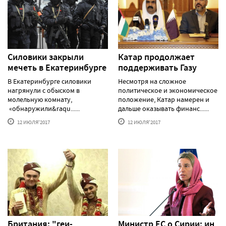
Силовики закрыли
Катар продолжает
мечеть в Екатеринбурге
поддерживать Газу
В Екатеринбурге силовики
Несмотря на сложное
нагрянули с обыском в
политическое и экономическое
молельную комнату,
положение, Катар намерен и
«обнаружили&raqu......
дальше оказывать финанс......
12 ИЮЛЯ'2017
12 ИЮЛЯ'2017
Британия: "геи-
Министр ЕС о Сирии: ин