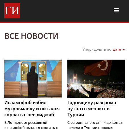
ВСЕ НОВОСТИ
Упорядочить по:
дате
Исламофоб избил
Годовщину разгрома
мусульманку и пытался
путча отмечают в
сорвать с нее хиджаб
Турции
В Лондоне агрессивный
С сегодняшнего дня и до конца
исламофоб пытался сорвать с
недели в Турции проходят