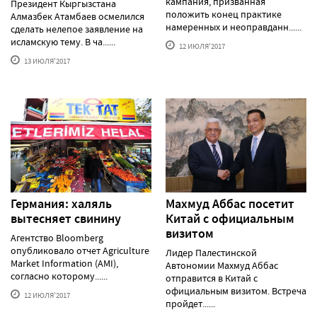
кампания, призванная
Президент Кыргызстана
положить конец практике
Алмазбек Атамбаев осмелился
намеренных и неоправданн......
сделать нелепое заявление на
исламскую тему. В ча......
12 ИЮЛЯ'2017
13 ИЮЛЯ'2017
Германия: халяль
Махмуд Аббас посетит
вытесняет свинину
Китай с официальным
визитом
Агентство Bloomberg
опубликовало отчет Agriculture
Лидер Палестинской
Market Information (AMI),
Автономии Махмуд Аббас
согласно которому......
отправится в Китай с
официальным визитом. Встреча
12 ИЮЛЯ'2017
пройдет......