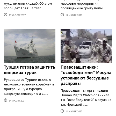
мусульманки хиджаб. Об этом
массовые мероприятия,
сообщает The Guardian......
посвященные срыву попы......
17 ИЮЛЯ'2017
14 ИЮЛЯ'2017
Турция готова защитить
Правозащитники:
кипрских турок
"освободители" Мосула
устраивают бессудные
Руководство Турции выслало
расправы
несколько военных кораблей в
програничную турецко-
Правозащитная организация
кипрскую акваторию и с......
Human Rights Watch обвинила
т.н. "освободителей" Мосула из
14 ИЮЛЯ'2017
т.н. Иракской ......
14 ИЮЛЯ'2017