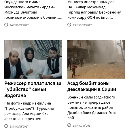
Осужденного имама
Министр иностранных дел
московской мечети «Ярдям»
ОАЭ Анвар Мохаммед
Махмуда Велитова
Гаргаш направил Верховному
госпитализировали в больни......
комиссару ООН по&nb......
14 ИЮЛЯ'2017
13 ИЮЛЯ'2017
Режиссер поплатился за
Асад бомбит зоны
"убийство" семьи
деэслакации в Сирии
Эрдогана
Военные силы асадитского
режима не прекращают
(На фото - кадр из фильма
попыток захватить район
"Пробуждение") Турецкий
Джобар близ Дамаска. Этот
режиссер Али Авджи был
рай......
арестован через нес......
13 ИЮЛЯ'2017
13 ИЮЛЯ'2017