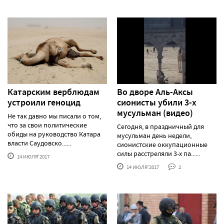
Катарским верблюдам
Во дворе Аль-Аксы
устроили геноцид
сионисты убили 3-х
мусульман (видео)
Не так давно мы писали о том,
что за свои политические
Сегодня, в праздничный для
обиды на руководство Катара
мусульман день недели,
власти Саудовско......
сионистские оккупационные
силы расстреляли 3-х па......
14 ИЮЛЯ'2017
14 ИЮЛЯ'2017
2