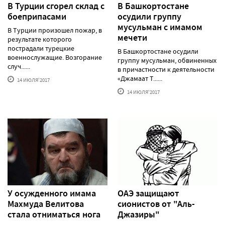
В Турции сгорел склад с
В Башкортостане
боеприпасами
осудили группу
мусульман с имамом
В Турции произошел пожар, в
мечети
результате которого
пострадали турецкие
В Башкортостане осудили
военнослужащие. Возгорание
группу мусульман, обвиненных
случ......
в причастности к деятельности
«Джамаат Т......
14 ИЮЛЯ'2017
14 ИЮЛЯ'2017
У осужденного имама
ОАЭ защищают
Махмуда Велитова
сионистов от "Аль-
стала отниматься нога
Джазиры"