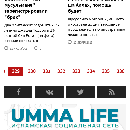
мусульмане"
ша Аллах, помощь
зарегистрировали
будет
"брак"
Фредерика Могерини, министр
иностранных дел (верховный
Два британских содомита - 24-
представитель по иностранным
летний Джадид Чодури и 19-
делам и политик......
летний Син Роган (на фото)
решили снискать о......
12 ИЮЛЯ'2017
12 ИЮЛЯ'2017
2
28
329
330
331
332
333
334
335
336