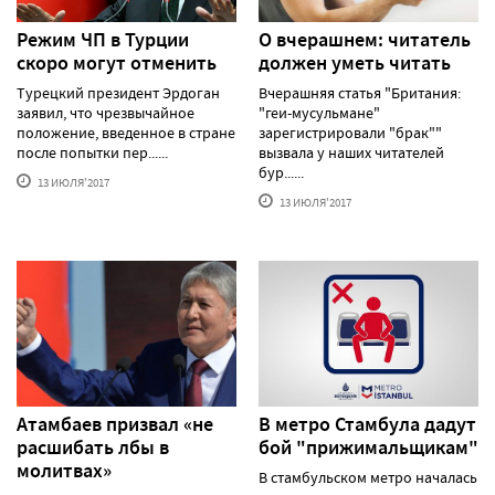
Режим ЧП в Турции
О вчерашнем: читатель
скоро могут отменить
должен уметь читать
Турецкий президент Эрдоган
Вчерашняя статья "Британия:
заявил, что чрезвычайное
"геи-мусульмане"
положение, введенное в стране
зарегистрировали "брак""
после попытки пер......
вызвала у наших читателей
бур......
13 ИЮЛЯ'2017
13 ИЮЛЯ'2017
Атамбаев призвал «не
В метро Стамбула дадут
расшибать лбы в
бой "прижимальщикам"
молитвах»
В стамбульском метро началась