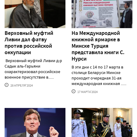
Верховный муфтий
На Международной
Ливии дал фатву
книжной ярмарке в
против российской
Минске Турция
оккупации
представила книги С.
Нурси
Верховный муфтий Ливии д-р
Садык аль-Гарьяни
В эти дни с 14 по 17 марта в
охарактеризовал российское
столице Беларуси Минске
военное присутствие в......
проходит очередная 31-ая
международная книжная ......
28 АПРЕЛЯ'2024
17 МАРТА'2024