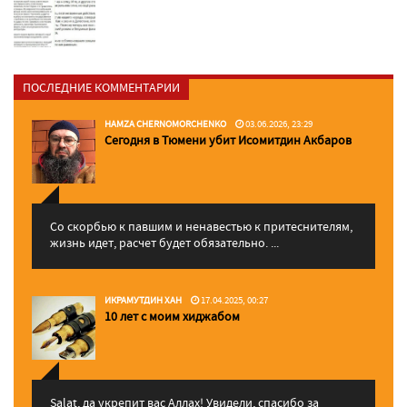
ПОСЛЕДНИЕ КОММЕНТАРИИ
HAMZA CHERNOMORCHENKO
03.06.2026, 23:29
Сегодня в Тюмени убит Исомитдин Акбаров
Со скорбью к павшим и ненавестью к притеснителям,
жизнь идет, расчет будет обязательно. ...
ИКРАМУТДИН ХАН
17.04.2025, 00:27
10 лет с моим хиджабом
Salat, да укрепит вас Аллаx! Увидели, спасибо за