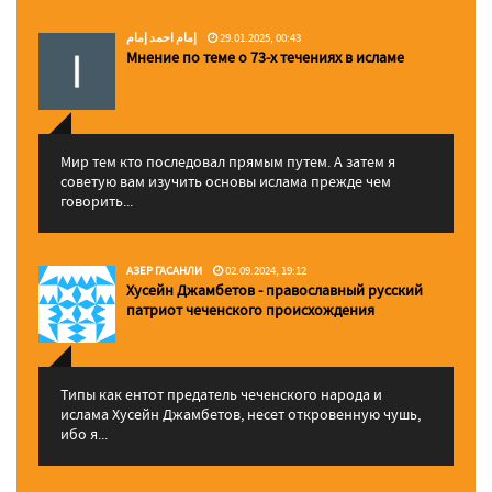
إمام احمد إمام
29.01.2025, 00:43
Мнение по теме о 73-х течениях в исламе
Мир тем кто последовал прямым путем. А затем я
советую вам изучить основы ислама прежде чем
говорить...
АЗЕР ГАСАНЛИ
02.09.2024, 19:12
Хусейн Джамбетов - православный русский
патриот чеченского происхождения
Типы как ентот предатель чеченского народа и
ислама Хусейн Джамбетов, несет откровенную чушь,
ибо я...