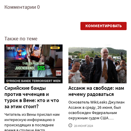
Комментарии
0
КОММЕНТИРОВАТЬ
Также по теме
Сирийские банды
Ассанж на свободе: нам
против чеченцев и
нечему радоваться
турок в Вене: кто и что
Основатель WikiLeaks Джулиан
за этим стоит?
Ассанж в среду, 26 июня, был
освобожден Федеральным
Читатель из Вены прислал нам
окружным судом США......
интересную информацию о
происходящих в последнее
28 ИЮНЯ'2024
время в столице Австр......