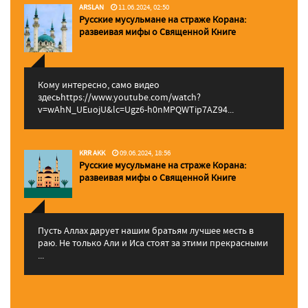
ARSLAN
11.06.2024, 02:50
Русские мусульмане на страже Корана:
pазвеивая мифы о Священной Книге
Кому интересно, само видео
здесьhttps://www.youtube.com/watch?
v=wAhN_UEuojU&lc=Ugz6-h0nMPQWTip7AZ94...
KRR AKK
09.06.2024, 18:56
Русские мусульмане на страже Корана:
pазвеивая мифы о Священной Книге
Пусть Аллах дарует нашим братьям лучшее месть в
раю. Не только Али и Иса стоят за этими прекрасными
...