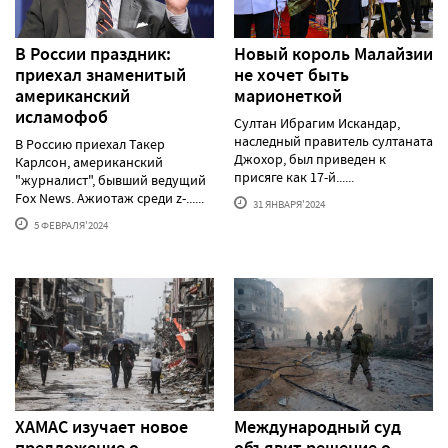
В России праздник:
Новый король Малайзии
приехал знаменитый
не хочет быть
американский
марионеткой
исламофоб
Султан Ибрагим Искандар,
наследный правитель султаната
В Россию приехал Такер
Джохор, был приведен к
Карлсон, американский
присяге как 17-й......
"журналист", бывший ведущий
Fox News. Ажиотаж среди z-......
31 ЯНВАРЯ'2024
5 ФЕВРАЛЯ'2024
ХАМАС изучает новое
Международный суд
предложение о
объявит решение о