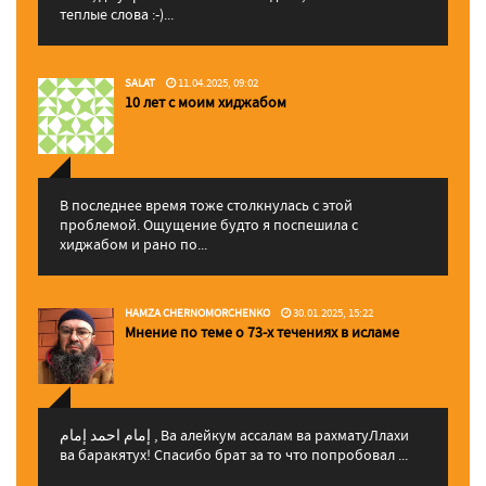
теплые слова :-)...
SALAT
11.04.2025, 09:02
10 лет с моим хиджабом
В последнее время тоже столкнулась с этой
проблемой. Ощущение будто я поспешила с
хиджабом и рано по...
HAMZA CHERNOMORCHENKO
30.01.2025, 15:22
Мнение по теме о 73-х течениях в исламе
إمام احمد إمام , Ва алейкум ассалам ва рахматуЛлахи
ва баракятух! Спасибо брат за то что попробовал ...