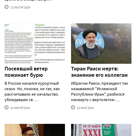
12 ИЮЛЯ'2024
Посеявший ветер
Тиран Раиси мертв:
пожинает бурю
знамение его коллегам
В России начался курортный
Ибрагим Раиси, президент так
сезон. Но, похоже, не так, как
называемой "Исламской
рассчитывало ее начальство,
Республики Иран", разбился
убеждавшее св......
насмерть с вертолетом......
24 ИЮНЯ'2024
20 МАЯ'2024