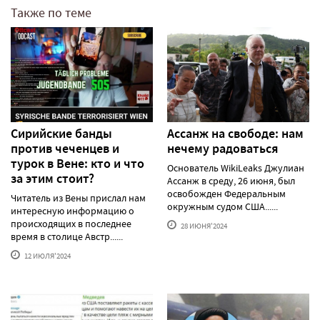
Также по теме
Сирийские банды
Ассанж на свободе: нам
против чеченцев и
нечему радоваться
турок в Вене: кто и что
Основатель WikiLeaks Джулиан
за этим стоит?
Ассанж в среду, 26 июня, был
освобожден Федеральным
Читатель из Вены прислал нам
окружным судом США......
интересную информацию о
происходящих в последнее
28 ИЮНЯ'2024
время в столице Австр......
12 ИЮЛЯ'2024