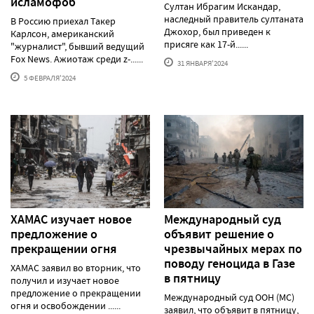
исламофоб
Султан Ибрагим Искандар,
наследный правитель султаната
В Россию приехал Такер
Джохор, был приведен к
Карлсон, американский
присяге как 17-й......
"журналист", бывший ведущий
Fox News. Ажиотаж среди z-......
31 ЯНВАРЯ'2024
5 ФЕВРАЛЯ'2024
ХАМАС изучает новое
Международный суд
предложение о
объявит решение о
прекращении огня
чрезвычайных мерах по
поводу геноцида в Газе
ХАМАС заявил во вторник, что
в пятницу
получил и изучает новое
предложение о прекращении
Международный суд ООН (МС)
огня и освобождении ......
заявил, что объявит в пятницу,