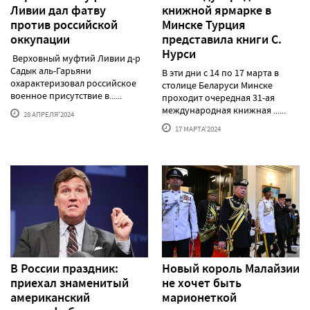
Ливии дал фатву
книжной ярмарке в
против российской
Минске Турция
оккупации
представила книги С.
Нурси
Верховный муфтий Ливии д-р
Садык аль-Гарьяни
В эти дни с 14 по 17 марта в
охарактеризовал российское
столице Беларуси Минске
военное присутствие в......
проходит очередная 31-ая
международная книжная ......
28 АПРЕЛЯ'2024
17 МАРТА'2024
В России праздник:
Новый король Малайзии
приехал знаменитый
не хочет быть
американский
марионеткой