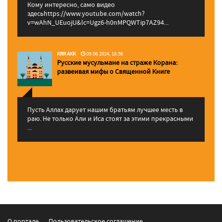
Кому интересно, само видео
здесьhttps://www.youtube.com/watch?
v=wAhN_UEuojU&lc=Ugz6-h0nMPQWTip7AZ94...
KRR AKK
09.06.2024, 18:56
Русские мусульмане на страже Корана:
pазвеивая мифы о Священной Книге
Пусть Аллах дарует нашим братьям лучшее месть в
раю. Не только Али и Иса стоят за этими прекрасными
...
О портале
Пользовательское соглашение