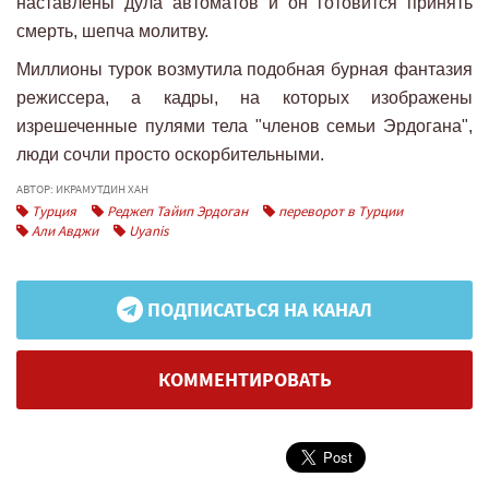
наставлены дула автоматов и он готовится принять
смерть, шепча молитву.
Миллионы турок возмутила подобная бурная фантазия
режиссера, а кадры, на которых изображены
изрешеченные пулями тела "членов семьи Эрдогана",
люди сочли просто оскорбительными.
АВТОР: ИКРАМУТДИН ХАН
Турция
Реджеп Тайип Эрдоган
переворот в Турции
Али Авджи
Uyanis
ПОДПИСАТЬСЯ НА КАНАЛ
КОММЕНТИРОВАТЬ