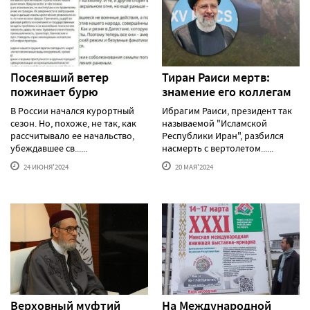
Посеявший ветер
Тиран Раиси мертв:
пожинает бурю
знамение его коллегам
В России начался курортный
Ибрагим Раиси, президент так
сезон. Но, похоже, не так, как
называемой "Исламской
рассчитывало ее начальство,
Республики Иран", разбился
убеждавшее св......
насмерть с вертолетом......
24 ИЮНЯ'2024
20 МАЯ'2024
Верховный муфтий
На Международной