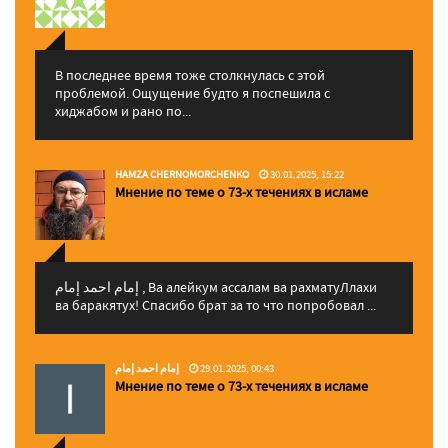
В последнее время тоже столкнулась с этой
проблемой. Ощущение будто я поспешила с
хиджабом и рано по...
HAMZA CHERNOMORCHENKO
30.01.2025, 15:22
Мнение по теме о 73-х течениях в исламе
إمام احمد إمام , Ва алейкум ассалам ва рахматуЛлахи
ва баракятух! Спасибо брат за то что попробовал ...
إمام احمد إمام
29.01.2025, 00:43
Мнение по теме о 73-х течениях в исламе