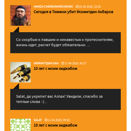
HAMZA CHERNOMORCHENKO
03.06.2026, 23:29
Сегодня в Тюмени убит Исомитдин Акбаров
Со скорбью к павшим и ненавестью к притеснителям,
жизнь идет, расчет будет обязательно. ...
ИКРАМУТДИН ХАН
17.04.2025, 00:27
10 лет с моим хиджабом
Salat, да укрепит вас Аллаx! Увидели, спасибо за
теплые слова :-)...
SALAT
11.04.2025, 09:02
10 лет с моим хиджабом