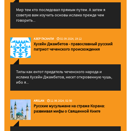
Мир тем кто последовал прямым путем. А затем я
советую вам изучить основы ислама прежде чем
говорить...
АЗЕР ГАСАНЛИ
02.09.2024, 19:12
Хусейн Джамбетов - православный русский
патриот чеченского происхождения
Типы как ентот предатель чеченского народа и
ислама Хусейн Джамбетов, несет откровенную чушь,
ибо я...
ARSLAN
11.06.2024, 02:50
Русские мусульмане на страже Корана:
pазвеивая мифы о Священной Книге