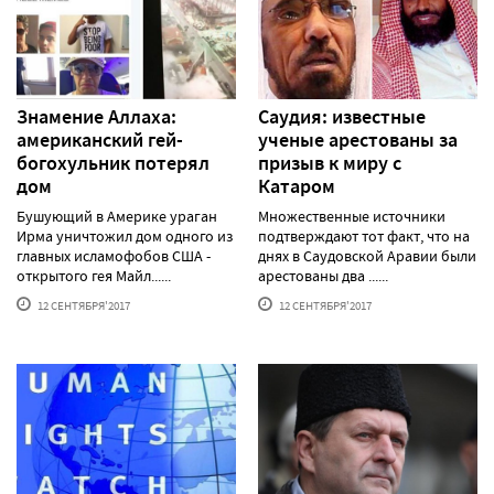
Знамение Аллаха:
Саудия: известные
американский гей-
ученые арестованы за
богохульник потерял
призыв к миру с
дом
Катаром
Бушующий в Америке ураган
Множественные источники
Ирма уничтожил дом одного из
подтверждают тот факт, что на
главных исламофобов США -
днях в Саудовской Аравии были
открытого гея Майл......
арестованы два ......
12 СЕНТЯБРЯ'2017
12 СЕНТЯБРЯ'2017