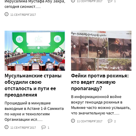
Иерусалима Мустафа Абу Захра,
11 СЕНТЯБРЯ'2017
1
сегодня сионист......
11 СЕНТЯБРЯ'2017
Мусульманские страны
Фейки против рохинья:
обсудили свою
кто ведет лживую
отсталость и пути ее
пропаганду?
преодоления
В информационной войне
вокруг геноцида рохинья в
Прошедший в минувшие
Мьянме часто можно услышать,
выходные в Астане 1-й Саммита
что значительную част......
по науке и технологиям
Организации исл......
11 СЕНТЯБРЯ'2017
2
11 СЕНТЯБРЯ'2017
1