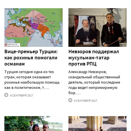
Вице-премьер Турции:
Невзоров поддержал
как рохинья помогали
мусульман-татар
османам
против РПЦ
Турция сегодня одна из тех
Александр Невзоров,
стран, которая оказывает
скандальный общественный
рохинья наибольшую помощь
деятель, который последние
как в политическом, т......
годы ведет непримиримую
бор......
8 СЕНТЯБРЯ'2017
8 СЕНТЯБРЯ'2017