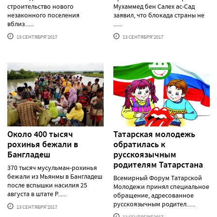
строительство нового
Мухаммед бен Салех ас-Сад
незаконного поселения
заявил, что блокада страны не
вблиз......
......
13 СЕНТЯБРЯ'2017
13 СЕНТЯБРЯ'2017
Около 400 тысяч
Татарская молодежь
рохинья бежали в
обратилась к
Бангладеш
русскоязычным
родителям Татарстана
370 тысяч мусульман-рохинья
бежали из Мьянмы в Бангладеш
Всемирный Форум Татарской
после вспышки насилия 25
Молодежи принял специальное
августа в штате Р......
обращение, адресованное
русскоязычным родител......
13 СЕНТЯБРЯ'2017