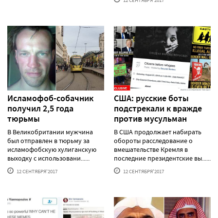
12 СЕНТЯБРЯ'2017
Исламофоб-собачник
США: русские боты
получил 2,5 года
подстрекали к вражде
тюрьмы
против мусульман
В Великобритании мужчина
В США продолжает набирать
был отправлен в тюрьму за
обороты расследование о
исламофобскую хулиганскую
вмешательстве Кремля в
выходку с использовани......
последние президентские вы......
12 СЕНТЯБРЯ'2017
12 СЕНТЯБРЯ'2017