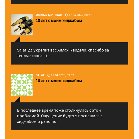
ИКРАМУТДИН ХАН
17.04.2025, 00:27
10 лет с моим хиджабом
Salat, да укрепит вас Аллаx! Увидели, спасибо за
теплые слова :-)...
SALAT
11.04.2025, 09:02
10 лет с моим хиджабом
В последнее время тоже столкнулась с этой
проблемой. Ощущение будто я поспешила с
хиджабом и рано по...