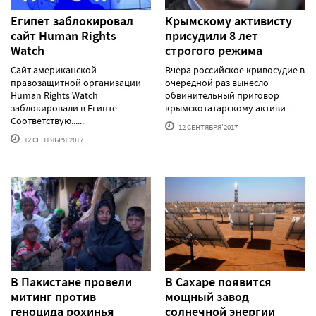
Египет заблокировал
Крымскому активисту
сайт Human Rights
присудили 8 лет
Watch
строгого режима
Сайт американской
Вчера российское кривосудие в
правозащитной организации
очередной раз вынесло
Human Rights Watch
обвинительный приговор
заблокировали в Египте.
крымскотатарскому активи......
Соответствую......
12 СЕНТЯБРЯ'2017
12 СЕНТЯБРЯ'2017
В Пакистане провели
В Сахаре появится
митинг против
мощный завод
геноцида рохинья
солнечной энергии