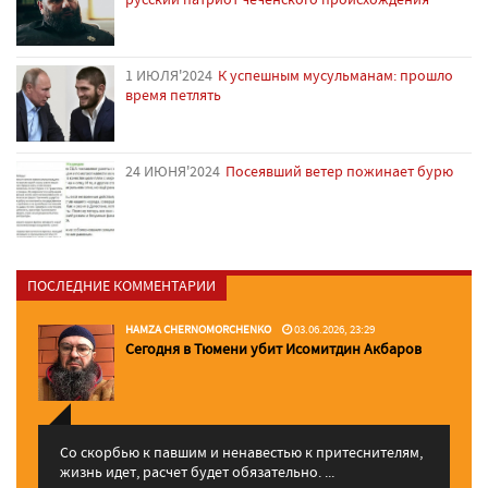
1 ИЮЛЯ'2024
К успешным мусульманам: прошло
время петлять
24 ИЮНЯ'2024
Посеявший ветер пожинает бурю
ПОСЛЕДНИЕ КОММЕНТАРИИ
HAMZA CHERNOMORCHENKO
03.06.2026, 23:29
Сегодня в Тюмени убит Исомитдин Акбаров
Со скорбью к павшим и ненавестью к притеснителям,
жизнь идет, расчет будет обязательно. ...