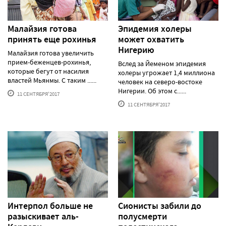
Малайзия готова
Эпидемия холеры
принять еще рохинья
может охватить
Нигерию
Малайзия готова увеличить
прием-беженцев-рохинья,
Вслед за Йеменом эпидемия
которые бегут от насилия
холеры угрожает 1,4 миллиона
властей Мьянмы. С таким ......
человек на северо-востоке
Нигерии. Об этом с......
11 СЕНТЯБРЯ'2017
11 СЕНТЯБРЯ'2017
Интерпол больше не
Сионисты забили до
разыскивает аль-
полусмерти