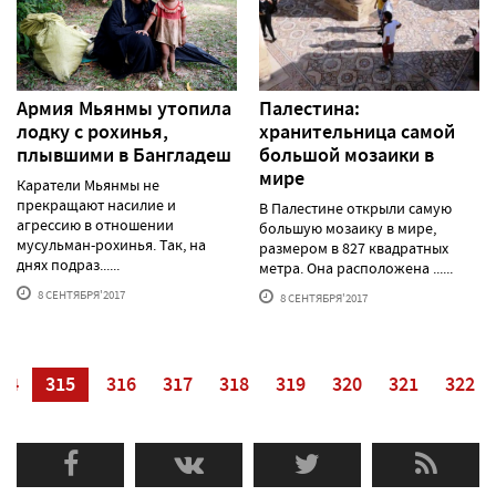
Армия Мьянмы утопила
Палестина:
лодку с рохинья,
хранительница самой
плывшими в Бангладеш
большой мозаики в
мире
Каратели Мьянмы не
прекращают насилие и
В Палестине открыли самую
агрессию в отношении
большую мозаику в мире,
мусульман-рохинья. Так, на
размером в 827 квадратных
днях подраз......
метра. Она расположена ......
8 СЕНТЯБРЯ'2017
8 СЕНТЯБРЯ'2017
14
315
316
317
318
319
320
321
322