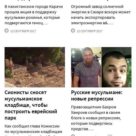
В пакистанском городе Карачи
Огромный завод солнечной
прошла акция в поддержку
энергии в Сахаре вскоре может
мусульман-рохинья, которые
начать экспортировать
подвергаются геноц......
электроэнергию в&......
12 СЕНТЯБРЯ'2017
12 СЕНТЯБРЯ'2017
Сионисты сносят
Русские мусульмане:
мусульманское
новые репрессии
кладбище, чтобы
Правозащитник Бахром
построить еврейский
Хамроев сообщил в своем
парк
блоге о новых репрессиях,
которым подверглись
Как сообщил глава Комиссии
представ......
по мусульманским кладбищам