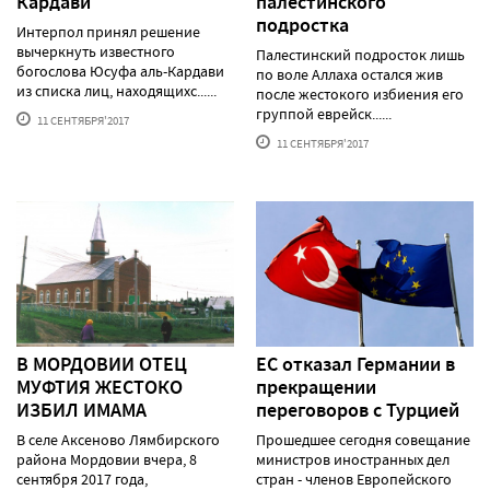
Кардави
палестинского
подростка
Интерпол принял решение
вычеркнуть известного
Палестинский подросток лишь
богослова Юсуфа аль-Кардави
по воле Аллаха остался жив
из списка лиц, находящихс......
после жестокого избиения его
группой еврейск......
11 СЕНТЯБРЯ'2017
11 СЕНТЯБРЯ'2017
В МОРДОВИИ ОТЕЦ
ЕС отказал Германии в
МУФТИЯ ЖЕСТОКО
прекращении
ИЗБИЛ ИМАМА
переговоров с Турцией
В селе Аксеново Лямбирского
Прошедшее сегодня совещание
района Мордовии вчера, 8
министров иностранных дел
сентября 2017 года,
стран - членов Европейского