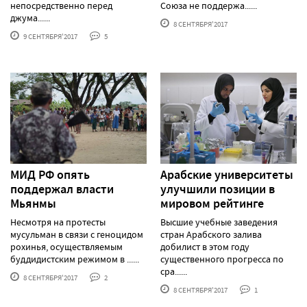
непосредственно перед
Союза не поддержа......
джума......
8 СЕНТЯБРЯ'2017
9 СЕНТЯБРЯ'2017
5
МИД РФ опять
Арабские университеты
поддержал власти
улучшили позиции в
Мьянмы
мировом рейтинге
Несмотря на протесты
Высшие учебные заведения
мусульман в связи с геноцидом
стран Арабского залива
рохинья, осуществляемым
добилист в этом году
буддидистским режимом в ......
существенного прогресса по
сра......
8 СЕНТЯБРЯ'2017
2
8 СЕНТЯБРЯ'2017
1