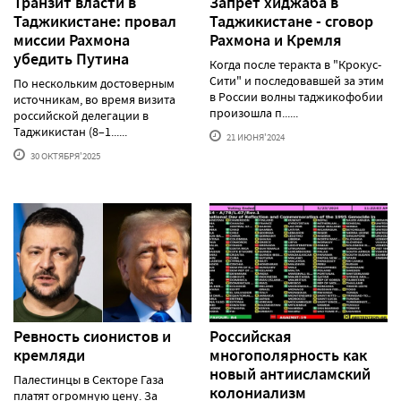
Транзит власти в
Запрет хиджаба в
Таджикистане: провал
Таджикистане - сговор
миссии Рахмона
Рахмона и Кремля
убедить Путина
Когда после теракта в "Крокус-
Сити" и последовавшей за этим
По нескольким достоверным
в России волны таджикофобии
источникам, во время визита
произошла п......
российской делегации в
Таджикистан (8–1......
21 ИЮНЯ'2024
30 ОКТЯБРЯ'2025
Ревность сионистов и
Российская
кремляди
многополярность как
новый антиисламский
Палестинцы в Секторе Газа
колониализм
платят огромную цену. За