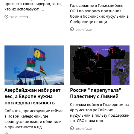
просчеты своих лидеров, за то,
Голосование в Генассамблее
что их используют......
ООН по вопросу признания
бойни боснийских мусульман в
3 ИЮНЯ'2024
Сребренице геноци......
24 МАЯ'2024
Азербайджан набирает
Россия "перепутала"
вес, а Европе нужна
Палестину с Ливией
последовательность
С начала войны в Газе одним из
аргументов роZийских
События, происходящие сейчас
муZульман в пользу поддержки
в Новой Каледонии, где
т.н. СВО стала про......
французские власти обвинили
в причастности к ид......
10 МАЯ'2024