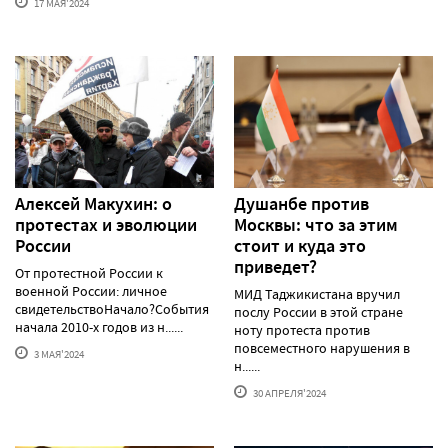
17 МАЯ'2024
Алексей Макуxин: о
Душанбе против
протестаx и эволюции
Москвы: что за этим
России
стоит и куда это
приведет?
От протестной России к
военной России: личное
МИД Таджикистана вручил
свидетельствоНачало?События
послу России в этой стране
начала 2010-х годов из н......
ноту протеста против
повсеместного нарушения в
3 МАЯ'2024
н......
30 АПРЕЛЯ'2024