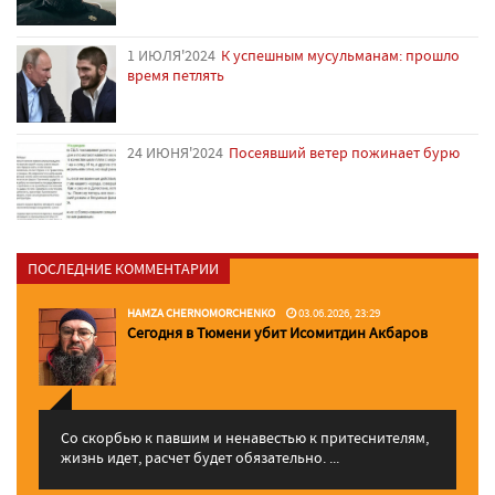
1 ИЮЛЯ'2024
К успешным мусульманам: прошло
время петлять
24 ИЮНЯ'2024
Посеявший ветер пожинает бурю
ПОСЛЕДНИЕ КОММЕНТАРИИ
HAMZA CHERNOMORCHENKO
03.06.2026, 23:29
Сегодня в Тюмени убит Исомитдин Акбаров
Со скорбью к павшим и ненавестью к притеснителям,
жизнь идет, расчет будет обязательно. ...