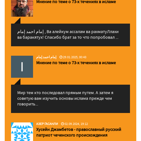
Мнение по теме о 73-х течениях в исламе
إمام احمد إمام , Ва алейкум ассалам ва рахматуЛлахи
ва баракятух! Спасибо брат за то что попробовал ...
إمام احمد إمام
29.01.2025, 00:43
Мнение по теме о 73-х течениях в исламе
Мир тем кто последовал прямым путем. А затем я
советую вам изучить основы ислама прежде чем
говорить...
АЗЕР ГАСАНЛИ
02.09.2024, 19:12
Хусейн Джамбетов - православный русский
патриот чеченского происхождения