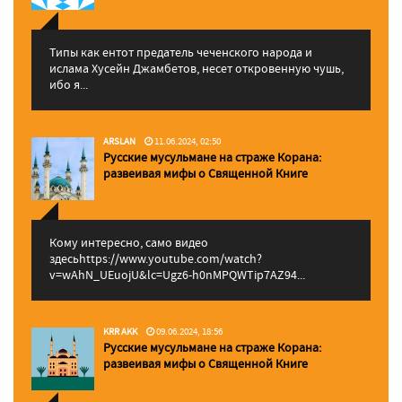
Типы как ентот предатель чеченского народа и
ислама Хусейн Джамбетов, несет откровенную чушь,
ибо я...
ARSLAN
11.06.2024, 02:50
Русские мусульмане на страже Корана:
pазвеивая мифы о Священной Книге
Кому интересно, само видео
здесьhttps://www.youtube.com/watch?
v=wAhN_UEuojU&lc=Ugz6-h0nMPQWTip7AZ94...
KRR AKK
09.06.2024, 18:56
Русские мусульмане на страже Корана:
pазвеивая мифы о Священной Книге