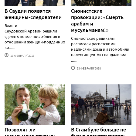
В Саудии появятся
Сионистские
женщины-следователи
провокации: «Смерть
арабам и
Власти
мусульманам!»
Саудовской Аравии решили
сделать новые послабления в
Сионистские радикалы
отношении женщин-подданных
расписали расистскими
ко......
надписями дома и автомобили
палестинцев. Акт вандализма
13 ФЕВРАЛЯ'2018
......
13 ФЕВРАЛЯ'2018
Позволят ли
В Стамбуле больше не
мусульмане открыть
будут регистрировать