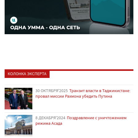
КОЛОНКА ЭКСПЕРТА
30 ОКТЯБРЯ'2025
Транзит власти в Таджикистане:
провал миссии Рахмона убедить Путина
8 ДЕКАБРЯ'2024
Поздравление с уничтожением
режима Асада