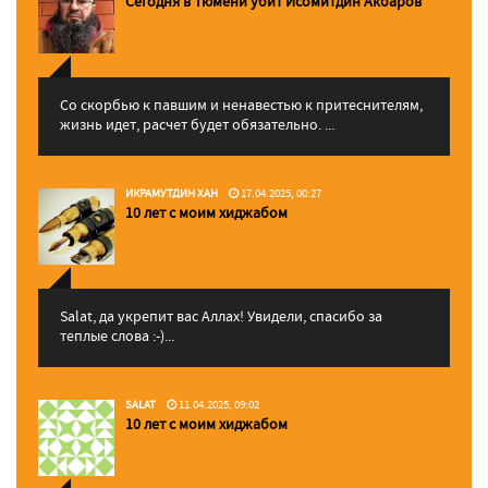
Сегодня в Тюмени убит Исомитдин Акбаров
Со скорбью к павшим и ненавестью к притеснителям,
жизнь идет, расчет будет обязательно. ...
ИКРАМУТДИН ХАН
17.04.2025, 00:27
10 лет с моим хиджабом
Salat, да укрепит вас Аллаx! Увидели, спасибо за
теплые слова :-)...
SALAT
11.04.2025, 09:02
10 лет с моим хиджабом