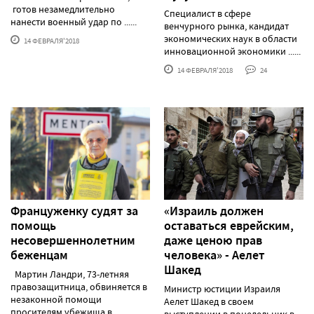
готов незамедлительно
Специалист в сфере
нанести военный удар по ......
венчурного рынка, кандидат
экономических наук в области
14 ФЕВРАЛЯ'2018
инновационной экономики ......
14 ФЕВРАЛЯ'2018
24
Француженку судят за
«Израиль должен
помощь
оставаться еврейским,
несовершеннолетним
даже ценою прав
беженцам
человека» - Аелет
Шакед
Мартин Ландри, 73-летняя
правозащитница, обвиняется в
Министр юстиции Израиля
незаконной помощи
Аелет Шакед в своем
просителям убежища в......