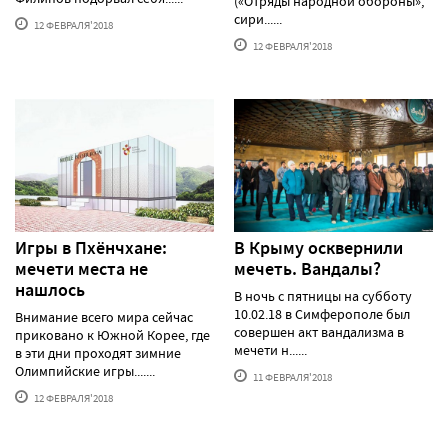
(«Отряды народной обороны»,
сири......
12 ФЕВРАЛЯ'2018
12 ФЕВРАЛЯ'2018
Игры в Пхёнчхане:
В Крыму осквернили
мечети места не
мечеть. Вандалы?
нашлось
В ночь с пятницы на субботу
10.02.18 в Симферополе был
Внимание всего мира сейчас
совершен акт вандализма в
приковано к Южной Корее, где
мечети н......
в эти дни проходят зимние
Олимпийские игры.......
11 ФЕВРАЛЯ'2018
12 ФЕВРАЛЯ'2018