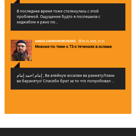
В последнее время тоже столкнулась с этой
проблемой. Ощущение будто я поспешила с
хиджабом и рано по...
HAMZA CHERNOMORCHENKO
30.01.2025, 15:22
Мнение по теме о 73-х течениях в исламе
إمام احمد إمام , Ва алейкум ассалам ва рахматуЛлахи
ва баракятух! Спасибо брат за то что попробовал ...