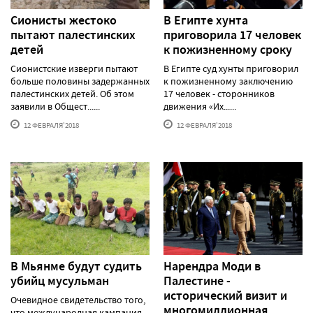
Сионисты жестоко
В Египте хунта
пытают палестинских
приговорила 17 человек
детей
к пожизненному сроку
Сионистские изверги пытают
В Египте суд хунты приговорил
больше половины задержанных
к пожизненному заключению
палестинских детей. Об этом
17 человек - сторонников
заявили в Общест......
движения «Их......
12 ФЕВРАЛЯ'2018
12 ФЕВРАЛЯ'2018
В Мьянме будут судить
Нарендра Моди в
убийц мусульман
Палестине -
исторический визит и
Очевидное свидетельство того,
многомиллионная
что международная кампания