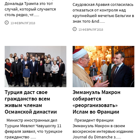
Дональда Трампа это тот
Саудовская Аравия согласилась
случай, который случается
отказаться от контроля над
столь редко, чт......
крупнейшей мечетью Бельгии в
знак того &nd......
13 ФЕВРАЛЯ'2018
13 ФЕВРАЛЯ'2018
Турция даст свое
Эммануэль Макрон
гражданство всем
собирается
живым членам
«реорганизовать»
Османской династии
Ислам во Франции
Министр иностранных дел
Президент Франции
Турции Мевлют Чавушоглу 11
Эммануэль Макрон в своем
февраля заявил, что турецкое
воскресном интервью изданию
гражданство ......
Journal du Dimanche з......