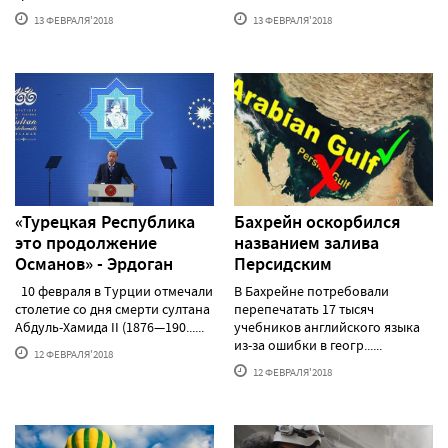
13 ФЕВРАЛЯ'2018
13 ФЕВРАЛЯ'2018
«Турецкая Республика
Бахрейн оскорбился
это продолжение
названием залива
Османов» - Эрдоган
Персидским
10 февраля в Турции отмечали
В Бахрейне потребовали
столетие со дня смерти султана
перепечатать 17 тысяч
Абдуль-Хамида II (1876—190......
учебников английского языка
из-за ошибки в геогр......
12 ФЕВРАЛЯ'2018
12 ФЕВРАЛЯ'2018