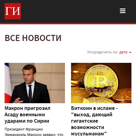
ВСЕ НОВОСТИ
Упорядочить по:
дате
Макрон пригрозил
Биткоин в исламе -
Асаду военными
"выход, дающий
ударами по Сирии
гигантские
возможности
Президент Франции
мусульманам"
Эмманюэль Макрон заявил, что