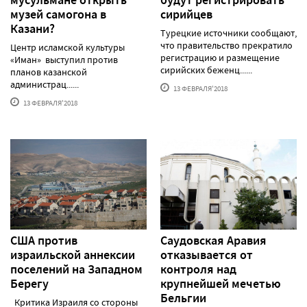
музей самогона в
сирийцев
Казани?
Турецкие источники сообщают,
что правительство прекратило
Центр исламской культуры
регистрацию и размещение
«Иман» выступил против
сирийских беженц......
планов казанской
администрац......
13 ФЕВРАЛЯ'2018
13 ФЕВРАЛЯ'2018
США против
Саудовская Аравия
израильской аннексии
отказывается от
поселений на Западном
контроля над
Берегу
крупнейшей мечетью
Бельгии
Критика Израиля со стороны