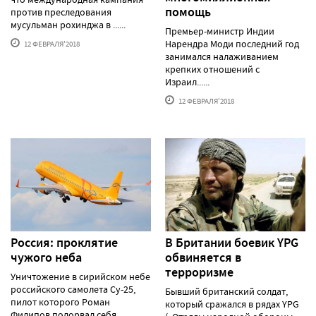
помощь
против преследования
мусульман рохинджа в ......
Премьер-министр Индии
Нарендра Моди последний год
12 ФЕВРАЛЯ'2018
занимался налаживанием
крепких отношений с
Израил......
12 ФЕВРАЛЯ'2018
Россия: проклятие
В Британии боевик YPG
чужого неба
обвиняется в
терроризме
Уничтожение в сирийском небе
российского самолета Су-25,
Бывший британский солдат,
пилот которого Роман
который сражался в рядах YPG
Филипов подорвал себя......