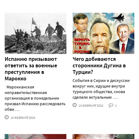
Испанию призывают
Чего добиваются
ответить за военные
сторонники Дугина в
преступления в
Турции?
Марокко
События в Сирии и дискуссии
вокруг них, идущие внутри
Марокканская
турецкого общества, снова
неправительственная
сделали актуальным ......
организация в понедельник
призвал Испанию расследовать
13 ФЕВРАЛЯ'2018
1
обви......
14 ФЕВРАЛЯ'2018