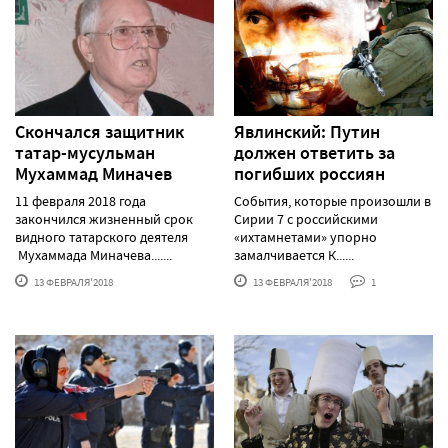
Скончался защитник
Явлинский: Путин
татар-мусульман
должен ответить за
Мухаммад Миначев
погибших россиян
11 февраля 2018 года
События, которые произошли в
закончился жизненный срок
Сирии 7 с российскими
видного татарского деятеля
«ихтамнетами» упорно
Мухаммада Миначева.......
замалчивается К......
13 ФЕВРАЛЯ'2018
13 ФЕВРАЛЯ'2018
1