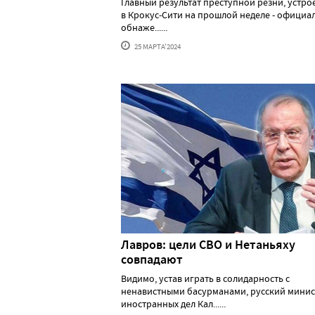
Главный результат преступной резни, устр
в Крокус-Сити на прошлой неделе - официа
обнаже......
25 МАРТА'2024
Лавров: цели СВО и Нетаньяху
совпадают
Видимо, устав играть в солидарность с
ненавистными басурманами, русский минис
иностранных дел Кал......