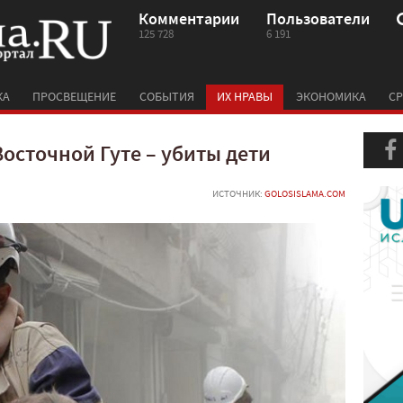
Комментарии
Пользователи
125 728
6 191
КА
ПРОСВЕЩЕНИЕ
СОБЫТИЯ
ИХ НРАВЫ
ЭКОНОМИКА
СР
осточной Гуте – убиты дети
ИСТОЧНИК:
GOLOSISLAMA.COM