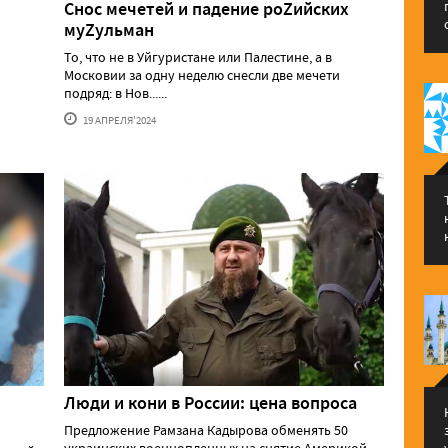
Снос мечетей и падение роZийских
муZульман
То, что не в Уйгуристане или Палестине, а в
Московии за одну неделю снесли две мечети
подряд: в Нов......
19 АПРЕЛЯ'2024
Люди и кони в России: цена вопроса
Предложение Рамзана Кадырова обменять 50
украинских военнопленных на снятие Америкой