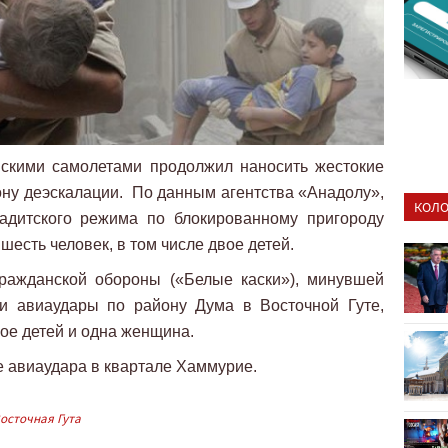
йскими самолетами продолжил наносить жестокие
зону деэскалации. По данным агентства «Анадолу»,
КОЛО
адитского режима по блокированному пригороду
шесть человек, в том числе двое детей.
гражданской обороны («Белые каски»), минувшей
и авиаудары по району Дума в Восточной Гуте,
вое детей и одна женщина.
е авиаудара в квартале Хаммурие.
осточная Гута