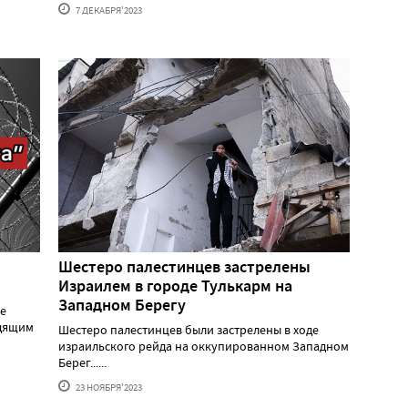
7 ДЕКАБРЯ'2023
Шестеро палестинцев застрелены
Израилем в городе Тулькарм на
Западном Берегу
ре
одящим
Шестеро палестинцев были застрелены в ходе
израильского рейда на оккупированном Западном
Берег......
23 НОЯБРЯ'2023