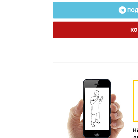
ПОД
КО