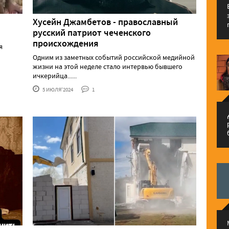
Хусейн Джамбетов - православный
русский патриот чеченского
происхождения
я
Одним из заметных событий российской медийной
жизни на этой неделе стало интервью бывшего
ичкерийца......
5 ИЮЛЯ'2024
1
م