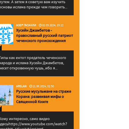
путем. А затем я советую вам изучить
основы ислама прежде чем говорить...
АЗЕР ГАСАНЛИ
02.09.2024, 19:12
Хусейн Джамбетов -
православный русский патриот
чеченского происхождения
Типы как ентот предатель чеченского
народа и ислама Хусейн Джамбетов,
несет откровенную чушь, ибо я...
ARSLAN
11.06.2024, 02:50
Русские мусульмане на страже
Корана: pазвеивая мифы о
Священной Книге
Кому интересно, само видео
здесьhttps://www.youtube.com/watch?