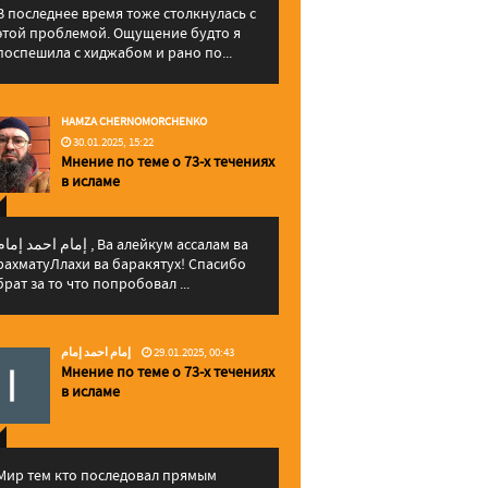
В последнее время тоже столкнулась с
этой проблемой. Ощущение будто я
поспешила с хиджабом и рано по...
HAMZA CHERNOMORCHENKO
30.01.2025, 15:22
Мнение по теме о 73-х течениях
в исламе
إمام احمد إما , Ва алейкум ассалам ва
рахматуЛлахи ва баракятух! Спасибо
брат за то что попробовал ...
إمام احمد إمام
29.01.2025, 00:43
Мнение по теме о 73-х течениях
в исламе
Мир тем кто последовал прямым