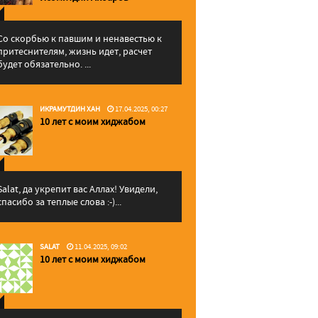
Со скорбью к павшим и ненавестью к
притеснителям, жизнь идет, расчет
будет обязательно. ...
ИКРАМУТДИН ХАН
17.04.2025, 00:27
10 лет с моим хиджабом
Salat, да укрепит вас Аллаx! Увидели,
спасибо за теплые слова :-)...
SALAT
11.04.2025, 09:02
10 лет с моим хиджабом