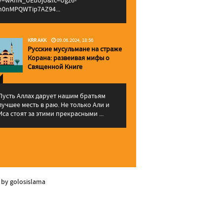
v=wAhN_UEuojU&lc=Ugz6-
h0nMPQWTip7AZ94...
KRR AKK
09.06.2024, 18:56
Русские мусульмане на страже
Корана: pазвеивая мифы о
Священной Книге
Пусть Аллах дарует нашим братьям
лучшее месть в раю. Не только Али и
Иса стоят за этими прекрасными ...
 by golosislama