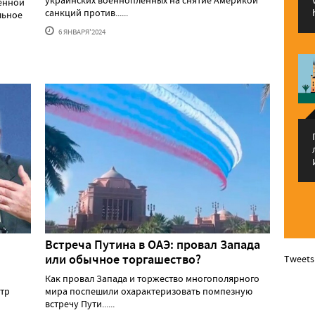
оенной
санкций против......
льное
6 ЯНВАРЯ'2024
Встреча Путина в ОАЭ: провал Запада
или обычное торгашество?
Tweets
Как провал Запада и торжество многополярного
тр
мира поспешили охарактеризовать помпезную
встречу Пути......