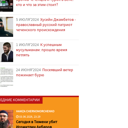
кто и что за этим стоит?
5 ИЮЛЯ'2024
Хусейн Джамбетов -
православный русский патриот
чеченского происхождения
1 ИЮЛЯ'2024
К успешным
мусульманам: прошло время
петлять
24 ИЮНЯ'2024
Посеявший ветер
пожинает бурю
ЕДНИЕ КОММЕНТАРИИ
HAMZA CHERNOMORCHENKO
03.06.2026, 23:29
Сегодня в Тюмени убит
Исомитдин Акбаров