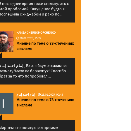
В последнее время тоже столкнулась с
этой проблемой. Ощущение будто я
поспешила с хиджабом и рано по...
HAMZA CHERNOMORCHENKO
30.01.2025, 15:22
Мнение по теме о 73-х течениях
в исламе
إمام احمد إما , Ва алейкум ассалам ва
рахматуЛлахи ва баракятух! Спасибо
брат за то что попробовал ...
إمام احمد إمام
29.01.2025, 00:43
Мнение по теме о 73-х течениях
в исламе
Мир тем кто последовал прямым