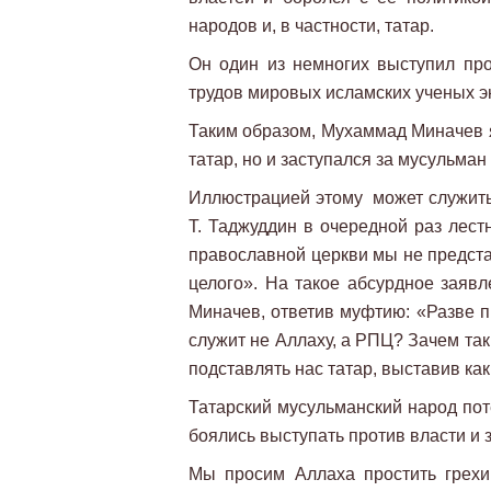
народов и, в частности, татар.
Он один из немногих выступил пр
трудов мировых исламских ученых э
Таким образом, Мухаммад Миначев 
татар, но и заступался за мусульман
Иллюстрацией этому может служить 
Т. Таджуддин в очередной раз лест
православной церкви мы не предста
целого». На такое абсурдное заяв
Миначев, ответив муфтию: «Разве п
служит не Аллаху, а РПЦ? Зачем так
подставлять нас татар, выставив к
Татарский мусульманский народ пот
боялись выступать против власти и
Мы просим Аллаха простить грех