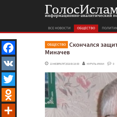
ВСЕ НОВОСТИ
ОБЩЕСТВО
ПОЛИТИ
Скончался защи
ОБЩЕСТВО
Миначев
Facebook
 13 ФЕВРАЛЯ'2018 В 18:00
НУРУЛЬ ИМАН
 0
VK
Twitter
Odnoklassniki