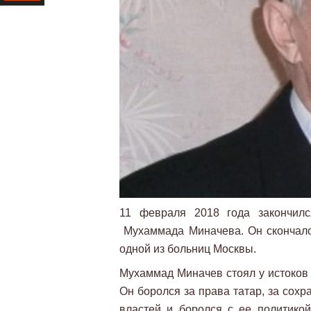
Ресурс
11 февраля 2018 года закончилс
Мухаммада Миначева. Он скончался
одной из больниц Москвы.
Мухаммад Миначев стоял у истоков 
Он боролся за права татар, за сох
властей и боролся с ее политико