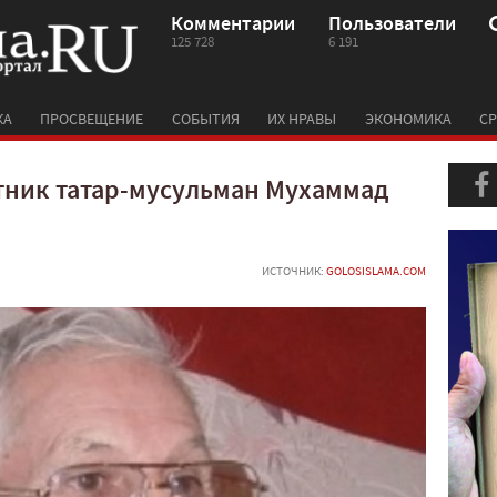
Комментарии
Пользователи
125 728
6 191
КА
ПРОСВЕЩЕНИЕ
СОБЫТИЯ
ИХ НРАВЫ
ЭКОНОМИКА
СР
тник татар-мусульман Мухаммад
ИСТОЧНИК:
GOLOSISLAMA.COM