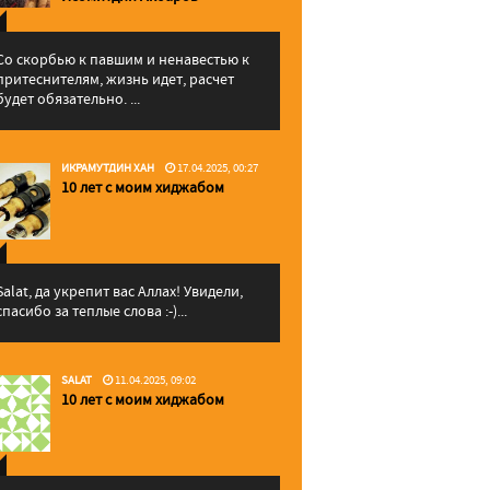
Со скорбью к павшим и ненавестью к
притеснителям, жизнь идет, расчет
будет обязательно. ...
ИКРАМУТДИН ХАН
17.04.2025, 00:27
10 лет с моим хиджабом
Salat, да укрепит вас Аллаx! Увидели,
спасибо за теплые слова :-)...
SALAT
11.04.2025, 09:02
10 лет с моим хиджабом