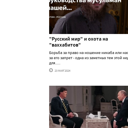
"Русский мир" и охота на
"ваххабитов"
Борьба за право на ношение никаба или н
за его запрет - одна из заметных тем этой н
для......
23 МАЯ'2024