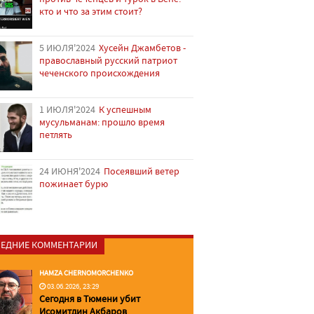
кто и что за этим стоит?
5 ИЮЛЯ'2024
Хусейн Джамбетов -
православный русский патриот
чеченского происхождения
1 ИЮЛЯ'2024
К успешным
мусульманам: прошло время
петлять
24 ИЮНЯ'2024
Посеявший ветер
пожинает бурю
ЕДНИЕ КОММЕНТАРИИ
HAMZA CHERNOMORCHENKO
03.06.2026, 23:29
Сегодня в Тюмени убит
Исомитдин Акбаров