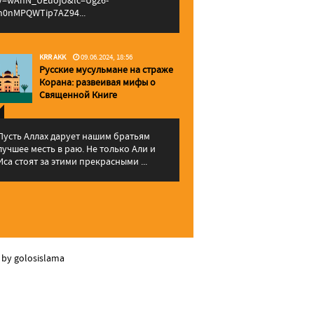
v=wAhN_UEuojU&lc=Ugz6-
h0nMPQWTip7AZ94...
KRR AKK
09.06.2024, 18:56
Русские мусульмане на страже
Корана: pазвеивая мифы о
Священной Книге
Пусть Аллах дарует нашим братьям
лучшее месть в раю. Не только Али и
Иса стоят за этими прекрасными ...
 by golosislama