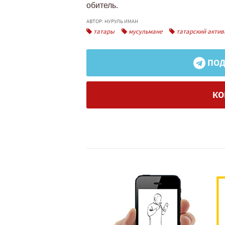
обитель.
АВТОР: НУРУЛЬ ИМАН
татары
мусульмане
татарский актив
ПОД
КО