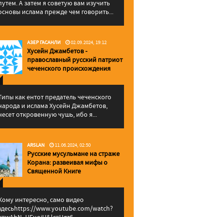
путем. А затем я советую вам изучить
основы ислама прежде чем говорить...
АЗЕР ГАСАНЛИ
02.09.2024, 19:12
Хусейн Джамбетов -
православный русский патриот
чеченского происхождения
Типы как ентот предатель чеченского
народа и ислама Хусейн Джамбетов,
несет откровенную чушь, ибо я...
ARSLAN
11.06.2024, 02:50
Русские мусульмане на страже
Корана: pазвеивая мифы о
Священной Книге
Кому интересно, само видео
здесьhttps://www.youtube.com/watch?