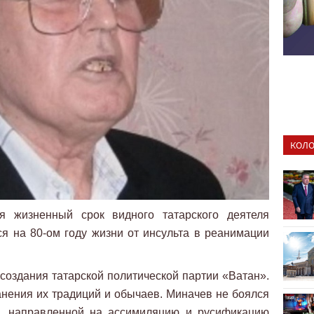
КОЛО
я жизненный срок видного татарского деятеля
 на 80-ом году жизни от инсульта в реанимации
создания татарской политической партии «Ватан».
ранения их традиций и обычаев. Миначев не боялся
й, направленной на ассимиляцию и русификацию