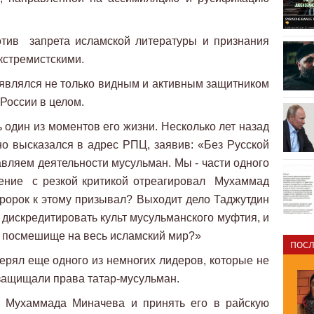
отив запрета исламской литературы и признания
кстремистскими.
являлся не только видным и активным защитником
 России в целом.
один из моментов его жизни. Несколько лет назад
но высказался в адрес РПЦ, заявив: «Без Русской
вляем деятельности мусульман. Мы - части одного
ление с резкой критикой отреагировал Мухаммад
ророк к этому призывал? Выходит дело Таджутдин
 дискредитировать культ мусульманского муфтия, и
ак посмешище на весь исламский мир?»
ПОСЛ
ерял еще одного из немногих лидеров, которые не
 защищали права татар-мусульман.
и Мухаммада Миначева и принять его в райскую