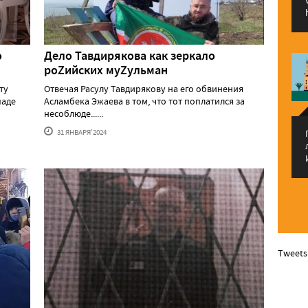
о
Дело Тавдирякова как зеркало
роZийских муZульман
ту
Отвечая Расулу Тавдирякову на его обвинения
паде
Асламбека Эжаева в том, что тот поплатился за
несоблюде......
31 ЯНВАРЯ'2024
Tweets