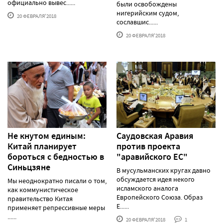
официально вывес......
были освобождены
нигерийским судом,
20 ФЕВРАЛЯ'2018
сославшис......
20 ФЕВРАЛЯ'2018
Не кнутом единым:
Саудовская Аравия
Китай планирует
против проекта
бороться с бедностью в
"аравийского ЕС"
Синьцзяне
В мусульманских кругах давно
обсуждается идея некого
Мы неоднократно писали о том,
исламского аналога
как коммунистическое
Европейского Союза. Образ
правительство Китая
Е......
применяет репрессивные меры
......
20 ФЕВРАЛЯ'2018
1