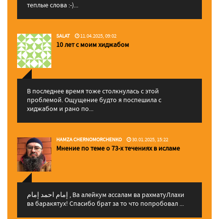
теплые слова :-)...
SALAT
11.04.2025, 09:02
10 лет с моим хиджабом
В последнее время тоже столкнулась с этой
проблемой. Ощущение будто я поспешила с
хиджабом и рано по...
HAMZA CHERNOMORCHENKO
30.01.2025, 15:22
Мнение по теме о 73-х течениях в исламе
إمام احمد إمام , Ва алейкум ассалам ва рахматуЛлахи
ва баракятух! Спасибо брат за то что попробовал ...