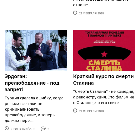
отноше......
21 ФЕВРАЛЯ'2018
Эрдоган:
Краткий курс по смерти
прелюбодеяние - под
Сталина
запрет!
"Смерть Сталина" - не комедия,
а реконструкция. Это фильм не
Турция сделала ошибку, когда
о Сталине, а о его свите
решила все-таки не
криминализовать
21 ФЕВРАЛЯ'2018
прелюбодеяние, и теперь
должна пере......
21 ФЕВРАЛЯ'2018
2