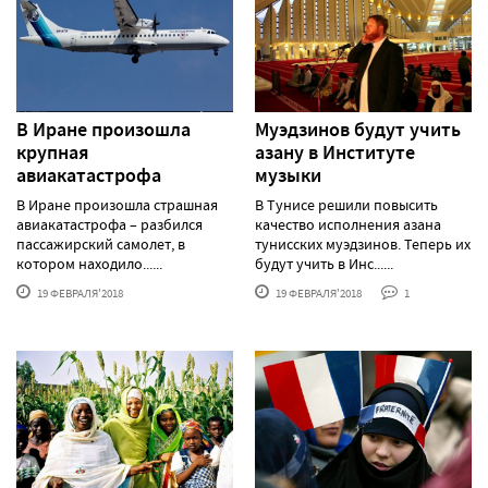
В Иране произошла
Муэдзинов будут учить
крупная
азану в Институте
авиакатастрофа
музыки
В Иране произошла страшная
В Тунисе решили повысить
авиакатастрофа – разбился
качество исполнения азана
пассажирский самолет, в
тунисских муэдзинов. Теперь их
котором находило......
будут учить в Инс......
19 ФЕВРАЛЯ'2018
19 ФЕВРАЛЯ'2018
1