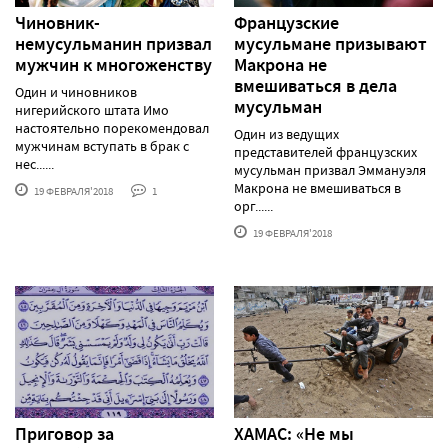
Чиновник-
Французские
немусульманин призвал
мусульмане призывают
мужчин к многоженству
Макрона не
вмешиваться в дела
Один и чиновников
мусульман
нигерийского штата Имо
настоятельно порекомендовал
Один из ведущих
мужчинам вступать в брак с
представителей французских
нес......
мусульман призвал Эммануэля
Макрона не вмешиваться в
19 ФЕВРАЛЯ'2018
1
орг......
19 ФЕВРАЛЯ'2018
Приговор за
ХАМАС: «Не мы