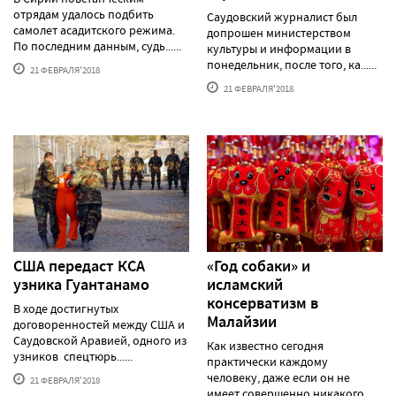
отрядам удалось подбить
Саудовский журналист был
самолет асадитского режима.
допрошен министерством
По последним данным, судь......
культуры и информации в
понедельник, после того, ка......
21 ФЕВРАЛЯ'2018
21 ФЕВРАЛЯ'2018
США передаст КСА
«Год собаки» и
узника Гуантанамо
исламский
консерватизм в
В ходе достигнутых
Малайзии
договоренностей между США и
Саудовской Аравией, одного из
Как известно сегодня
узников спецтюрь......
практически каждому
человеку, даже если он не
21 ФЕВРАЛЯ'2018
имеет совершенно никакого