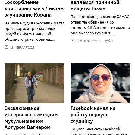
«оскорбление
являемся причиной
христианства» в Ливане:
нищеты Газы»
заучивание Корана
Палестинское движение ХАМАС
отвергла обвинения со
В Ливане судья Джоселин Матта
стороны США в том, что именно
приговорила трех молодых
оно вызвало гуманит......
людей их мусульманской
общины страны, обвиня......
19 ФЕВРАЛЯ'2018
1
19 ФЕВРАЛЯ'2018
Эксклюзивное
Facebook нанял на
интервью с немецким
работу первую
мусульманином
саудийку
Артуром Вагнером
Социальная сеть Facebook
кажется решила откликнуться