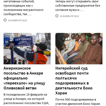
негативных событий,
теперь могут открывать свои
происходящих как с
собственные предприятия без
положением мигрантского
согласия мужа и......
сообщества, так......
20 ФЕВРАЛЯ'2018
20 ФЕВРАЛЯ'2018
Американское
Нигерийский суд
посольство в Анкаре
освободил почти
официально
полтысячи
«переехало» на улицу
подозреваемых в
Оливковой ветви
деятельности Боко
Харам
В понедельник 19 февраля на
улице в Анкаре, на которой
Почти 500 подозреваемых в
расположено посольство США,
участии движения Боко Харам