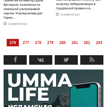
Принятие Ислама Артуром
на волну либерализации в
Вагнером, политиком из
Саудовской Аравии и в......
немецкой ультраправой
партии "Альтернатива для
19 ФЕВРАЛЯ'2018
Герма......
19 ФЕВРАЛЯ'2018
75
276
277
278
279
280
281
282
283