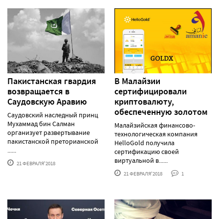
Пакистанская гвардия
В Малайзии
возвращается в
сертифицировали
Саудовскую Аравию
криптовалюту,
обеспеченную золотом
Саудовский наследный принц
Мухаммад бин Салман
Малайзийская финансово-
организует развертывание
технологическая компания
пакистанской преторианской
HelloGold получила
......
сертификацию своей
виртуальной в......
21 ФЕВРАЛЯ'2018
21 ФЕВРАЛЯ'2018
1