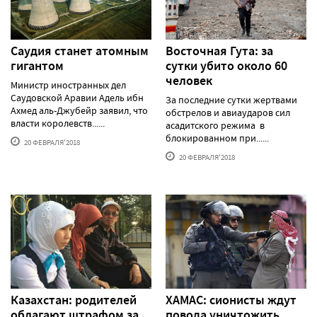
Саудия станет атомным
Восточная Гута: за
гигантом
сутки убито около 60
человек
Министр иностранных дел
Саудовской Аравии Адель ибн
За последние сутки жертвами
Ахмед аль-Джубейр заявил, что
обстрелов и авиаударов сил
власти королевств......
асадитского режима в
блокированном при......
20 ФЕВРАЛЯ'2018
20 ФЕВРАЛЯ'2018
Казахстан: родителей
ХАМАС: сионисты ждут
облагают штрафом за
повода уничтожить