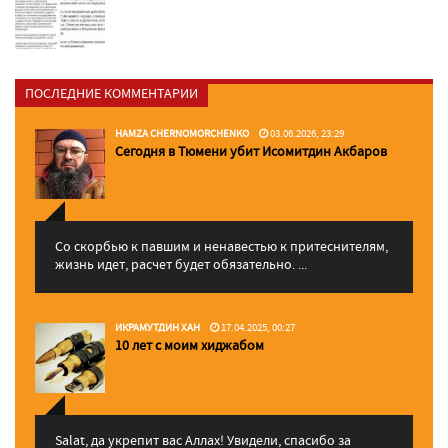
ПОСЛЕДНИЕ КОММЕНТАРИИ
HAMZA CHERNOMORCHENKO
03.06.2026, 23:29
Сегодня в Тюмени убит Исомитдин Акбаров
Со скорбью к павшим и ненавестью к притеснителям,
жизнь идет, расчет будет обязательно. ...
ИКРАМУТДИН ХАН
17.04.2025, 00:27
10 лет с моим хиджабом
Salat, да укрепит вас Аллаx! Увидели, спасибо за