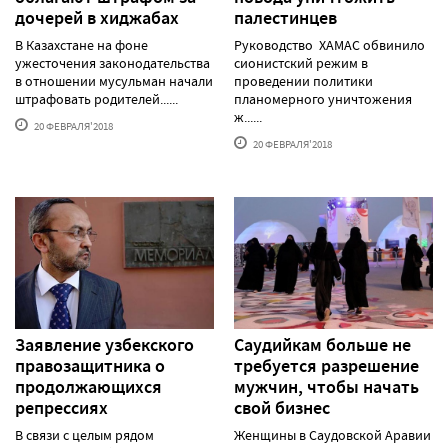
дочерей в хиджабах
палестинцев
В Казахстане на фоне
Руководство ХАМАС обвинило
ужесточения законодательства
сионистский режим в
в отношении мусульман начали
проведении политики
штрафовать родителей......
планомерного уничтожения
ж......
20 ФЕВРАЛЯ'2018
20 ФЕВРАЛЯ'2018
Заявление узбекского
Саудийкам больше не
правозащитника о
требуется разрешение
продолжающихся
мужчин, чтобы начать
репрессиях
свой бизнес
В связи с целым рядом
Женщины в Саудовской Аравии