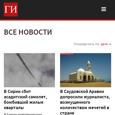
ВСЕ НОВОСТИ
Упорядочить по:
дате
В Сирии сбит
В Саудовской Аравии
асадитский самолет,
допросили журналиста,
бомбивший жилые
возмущенного
кварталы
количеством мечетей в
стране
В Сирии повстанческим