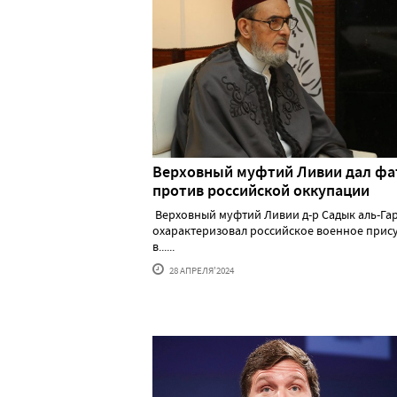
Верховный муфтий Ливии дал фа
против российской оккупации
Верховный муфтий Ливии д-р Садык аль-Га
охарактеризовал российское военное прис
в......
28 АПРЕЛЯ'2024