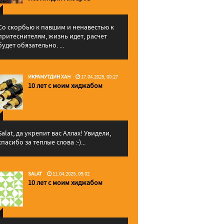
Со скорбью к павшим и ненавестью к
притеснителям, жизнь идет, расчет
будет обязательно. ...
ИКРАМУТДИН ХАН
17.04.2025, 00:27
10 лет с моим хиджабом
Salat, да укрепит вас Аллаx! Увидели,
спасибо за теплые слова :-)...
SALAT
11.04.2025, 09:02
10 лет с моим хиджабом