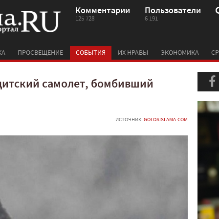
Комментарии
Пользователи
125 728
6 191
КА
ПРОСВЕЩЕНИЕ
СОБЫТИЯ
ИХ НРАВЫ
ЭКОНОМИКА
СР
адитский самолет, бомбивший
ИСТОЧНИК:
GOLOSISLAMA.COM