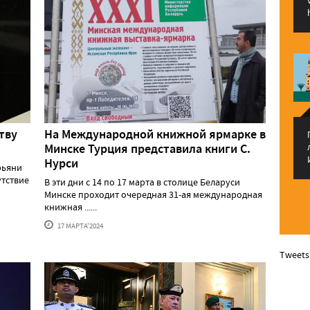
тву
На Международной книжной ярмарке в
Минске Турция представила книги С.
Нурси
рьяни
утствие
В эти дни с 14 по 17 марта в столице Беларуси
Минске проходит очередная 31-ая международная
книжная ......
17 МАРТА'2024
Tweets