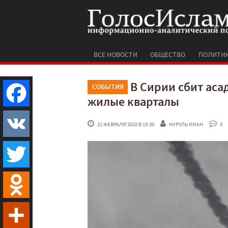
ВСЕ НОВОСТИ
ОБЩЕСТВО
ПОЛИТИ
В Сирии сбит ас
СОБЫТИЯ
жилые кварталы
Facebook
 21 ФЕВРАЛЯ'2018 В 15:30
НУРУЛЬ ИМАН
 0
VK
Twitter
Odnoklassniki