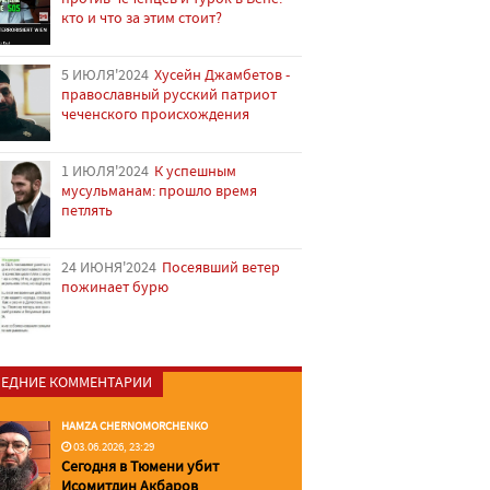
кто и что за этим стоит?
5 ИЮЛЯ'2024
Хусейн Джамбетов -
православный русский патриот
чеченского происхождения
1 ИЮЛЯ'2024
К успешным
мусульманам: прошло время
петлять
24 ИЮНЯ'2024
Посеявший ветер
пожинает бурю
ЕДНИЕ КОММЕНТАРИИ
HAMZA CHERNOMORCHENKO
03.06.2026, 23:29
Сегодня в Тюмени убит
Исомитдин Акбаров