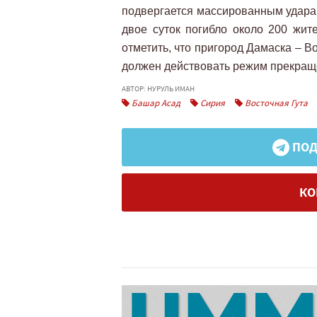
подвергается массированным ударам
двое суток погибло около 200 жит
отметить, что пригород Дамаска – Во
должен действовать режим прекращ
АВТОР: НУРУЛЬ ИМАН
Башар Асад
Сирия
Восточная Гута
ПОД
КО