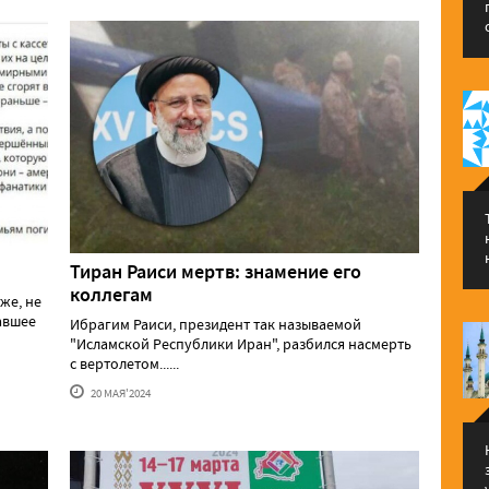
Тиран Раиси мертв: знамение его
коллегам
же, не
давшее
Ибрагим Раиси, президент так называемой
"Исламской Республики Иран", разбился насмерть
с вертолетом......
20 МАЯ'2024