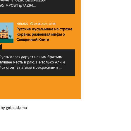
v=wAhN_UEuojU&lc=Ugz6-
h0nMPQWTip7AZ94...
KRR AKK
09.06.2024, 18:56
Русские мусульмане на страже
Корана: pазвеивая мифы о
Священной Книге
Пусть Аллах дарует нашим братьям
лучшее месть в раю. Не только Али и
Иса стоят за этими прекрасными ...
 by golosislama