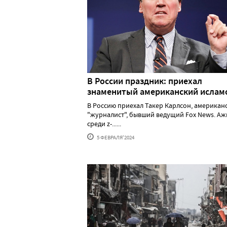
В России праздник: приехал
знаменитый американский исла
В Россию приехал Такер Карлсон, американ
"журналист", бывший ведущий Fox News. А
среди z-......
5 ФЕВРАЛЯ'2024