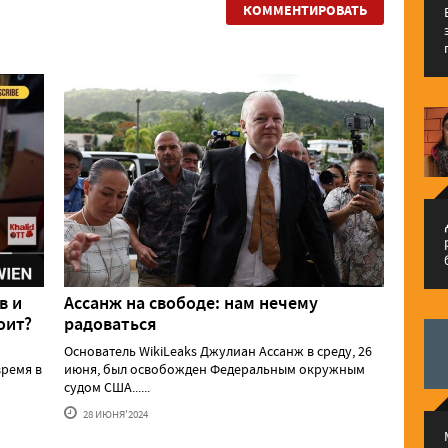
КОММЕНТИРОВАТЬ
م
в и
Ассанж на свободе: нам нечему
оит?
радоваться
Основатель WikiLeaks Джулиан Ассанж в среду, 26
ремя в
июня, был освобожден Федеральным окружным
судом США......
28 ИЮНЯ'2024