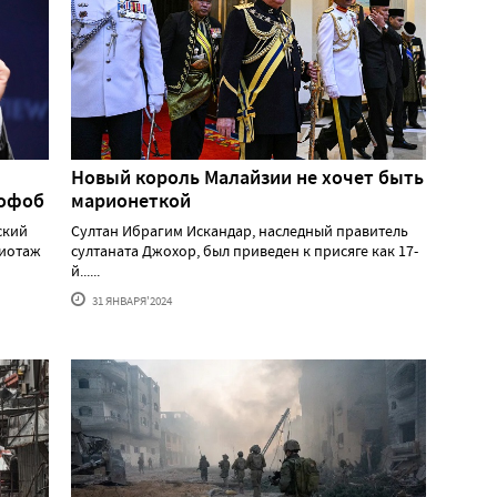
Новый король Малайзии не хочет быть
мофоб
марионеткой
ский
Султан Ибрагим Искандар, наследный правитель
жиотаж
султаната Джохор, был приведен к присяге как 17-
й......
31 ЯНВАРЯ'2024