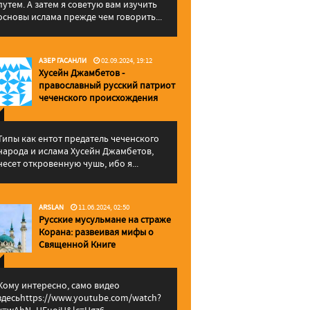
путем. А затем я советую вам изучить
основы ислама прежде чем говорить...
АЗЕР ГАСАНЛИ
02.09.2024, 19:12
Хусейн Джамбетов -
православный русский патриот
чеченского происхождения
Типы как ентот предатель чеченского
народа и ислама Хусейн Джамбетов,
несет откровенную чушь, ибо я...
ARSLAN
11.06.2024, 02:50
Русские мусульмане на страже
Корана: pазвеивая мифы о
Священной Книге
Кому интересно, само видео
здесьhttps://www.youtube.com/watch?