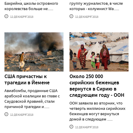
Бахрейна, школы островного
группу журналистов, в числе
королевства больше не......
которых - колумнист Wa......
12 ДЕКАБРЯ'2018
12 ДЕКАБРЯ'2018
США причастны к
Около 250 000
трагедии в Йемене
сирийских беженцев
вернутся в Сирию в
Авиабомбы, проданные США
следующем году - ООН
арабской коалиции во главе с
Саудовской Аравией, стали
ООН заявила во вторник, что
причиной трагедии и......
четверть миллиона сирийских
беженцев могут вернуться
12 ДЕКАБРЯ'2018
домой в следующем ......
12 ДЕКАБРЯ'2018