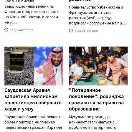
Как мы и писали,
революционные веяния из
Правительство Узбекистана и
Франции продолжают влиять
Французское агентство
на Ближний Восток. И совсем
развития (ФАР) в среду
не у......
подписали соглашение на пр......
13 ДЕКАБРЯ'2018
13 ДЕКАБРЯ'2018
Саудовская Аравия
"Потерянное
запретила миллионам
поколение": рохинджа
палестинцев совершать
сражаются за право на
хадж и умру
образование
Саудовская Аравия запрещает
Мусульмане-рохинджа
более полутора миллионам
начинают сталкиваться с
палестинских граждан Израиля
проблемой «потерянного