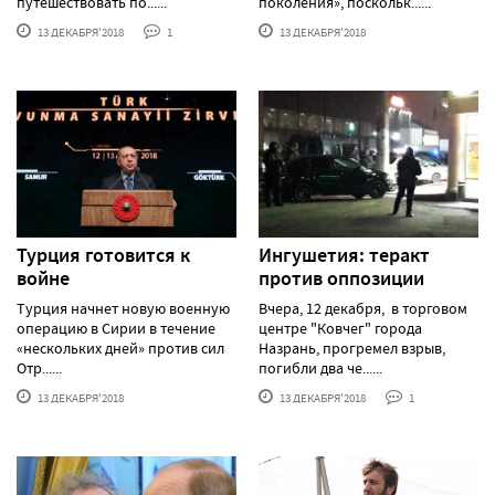
путешествовать по......
поколения», поскольк......
13 ДЕКАБРЯ'2018
1
13 ДЕКАБРЯ'2018
Турция готовится к
Ингушетия: теракт
войне
против оппозиции
Турция начнет новую военную
Вчера, 12 декабря, в торговом
операцию в Сирии в течение
центре "Ковчег" города
«нескольких дней» против сил
Назрань, прогремел взрыв,
Отр......
погибли два че......
13 ДЕКАБРЯ'2018
13 ДЕКАБРЯ'2018
1