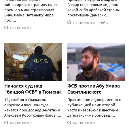
заблокировал страницу сына
Башир стал первым лидером
премьер-министра Израиля
какой-либо арабской страны,
Биньямина Нетаньяху Яира
посетившим Дамаск с......
пос......
17 ДЕКАБРЯ'2018
1
17 ДЕКАБРЯ'2018
Начался суд над
ФСБ против Абу Умара
"бандой ФСБ" в Тюмени
Саситлинского
12 декабря в Уральском
Практически одновременно с
окружном военном суде
публикацией нами второй
начался процесс над 34-летним
части интервью с известным
Алексеем Коротковым &mda......
дагестанским проповед......
15 ДЕКАБРЯ'2018
14 ДЕКАБРЯ'2018