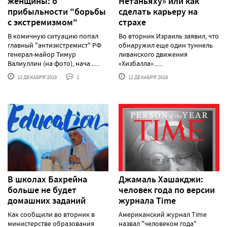
женщины: о
Нетаньяху» или как
прибыльности "борьбы
сделать карьеру на
с экстремизмом"
страхе
В комичную ситуацию попал
Во вторник Израиль заявил, что
главный "антиэкстремист" РФ
обнаружил еще один туннель
генерал-майор Тимур
ливанского движения
Валиуллин (на фото), нача......
«Хизбалла»......
12 ДЕКАБРЯ'2018
1
12 ДЕКАБРЯ'2018
В школах Бахрейна
Джамаль Хашакджи:
больше не будет
человек года по версии
домашних заданий
журнала Time
Как сообщили во вторник в
Американский журнал Time
министерстве образования
назвал "человеком года"