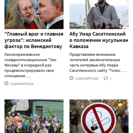
"Главный враг и главная
Абу Умар Саситлинский
угроза": исламский
о положении мусульман
фактор по Венедиктову
Кавказа
Околокремлевское
Представляем вниманию
псевдооппозиционное "Эхо
читателей заключительную
Москвы" в очередной раз
часть интервью Абу Умара
продемонстрировало свое
Саситлинского сайту "Голос ......
отношение......
13 ДЕКАБРЯ'2018
1
13 ДЕКАБРЯ'2018