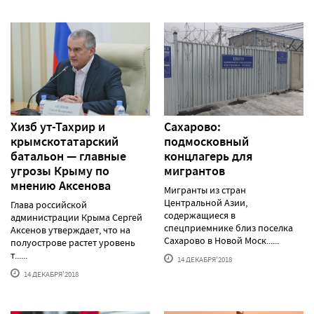
Хизб ут-Тахрир и
Сахарово:
крымскотатарский
подмосковный
батальон — главные
концлагерь для
угрозы Крыму по
мигрантов
мнению Аксенова
Мигранты из стран
Центральной Азии,
Глава российской
содержащиеся в
администрации Крыма Сергей
спецприемнике близ поселка
Аксенов утверждает, что на
Сахарово в Новой Моск......
полуострове растет уровень
т......
14 ДЕКАБРЯ'2018
14 ДЕКАБРЯ'2018