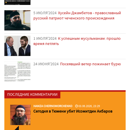
5 ИЮЛЯ'2024
Хусейн Джамбетов - православный
русский патриот чеченского происхождения
1 ИЮЛЯ'2024
К успешным мусульманам: прошло
время петлять
24 ИЮНЯ'2024
Посеявший ветер пожинает бурю
ПОСЛЕДНИЕ КОММЕНТАРИИ
HAMZA CHERNOMORCHENKO
03.06.2026, 23:29
Сегодня в Тюмени убит Исомитдин Акбаров