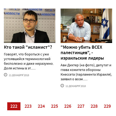
Кто такой "исламист"?
"Можно убить ВСЕХ
палестинцев", -
Говорят, что бороться с уже
израильские лидеры
устоявшейся терминологией
бесполезно и даже неразумно.
Ави Дихтер (на фото), депутат и
Доля истины в эт......
глава комитета обороны
Кнессета (парламента Израиля),
11 ДЕКАБРЯ'2018
заявил о возм......
11 ДЕКАБРЯ'2018
21
222
223
224
225
226
227
228
229