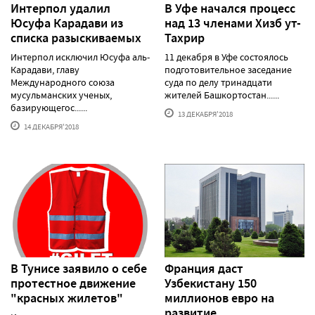
Интерпол удалил
В Уфе начался процесс
Юсуфа Карадави из
над 13 членами Хизб ут-
списка разыскиваемых
Тахрир
Интерпол исключил Юсуфа аль-
11 декабря в Уфе состоялось
Карадави, главу
подготовительное заседание
Международного союза
суда по делу тринадцати
мусульманских ученых,
жителей Башкортостан......
базирующегос......
13 ДЕКАБРЯ'2018
14 ДЕКАБРЯ'2018
В Тунисе заявило о себе
Франция даст
протестное движение
Узбекистану 150
"красных жилетов"
миллионов евро на
развитие