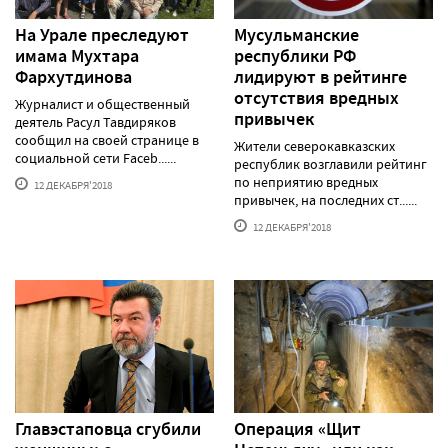
На Урале преследуют
Мусульманские
имама Мухтара
республики РФ
Фархутдинова
лидируют в рейтинге
отсутствия вредных
Журналист и общественный
привычек
деятель Расул Тавдиряков
сообщил на своей странице в
Жители северокавказских
социальной сети Faceb......
республик возглавили рейтинг
по неприятию вредных
12 ДЕКАБРЯ'2018
привычек, на последних ст......
12 ДЕКАБРЯ'2018
Главэстаповца сгубили
Операция «Щит