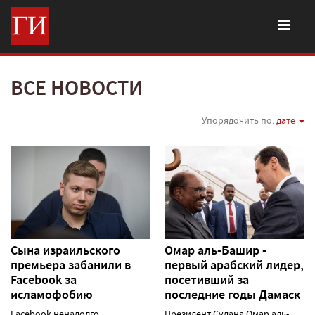
ВСЕ НОВОСТИ
Упорядочить по:
дате
Сына израильского
Омар аль-Башир -
премьера забанили в
первый арабский лидер,
Facebook за
посетивший за
исламофобию
последние годы Дамаск
Facebook ненадолго
Президент Судана Омар аль-