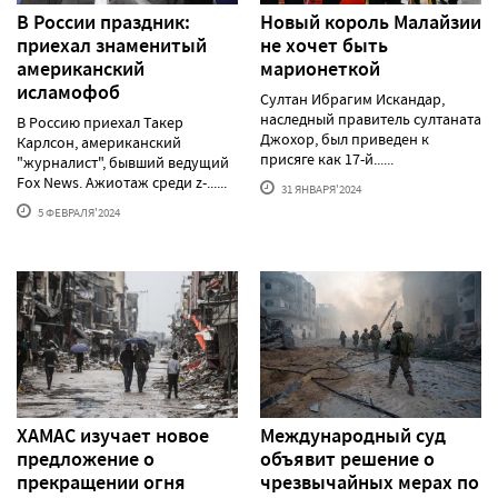
В России праздник:
Новый король Малайзии
приехал знаменитый
не хочет быть
американский
марионеткой
исламофоб
Султан Ибрагим Искандар,
наследный правитель султаната
В Россию приехал Такер
Джохор, был приведен к
Карлсон, американский
присяге как 17-й......
"журналист", бывший ведущий
Fox News. Ажиотаж среди z-......
31 ЯНВАРЯ'2024
5 ФЕВРАЛЯ'2024
ХАМАС изучает новое
Международный суд
предложение о
объявит решение о
прекращении огня
чрезвычайных мерах по