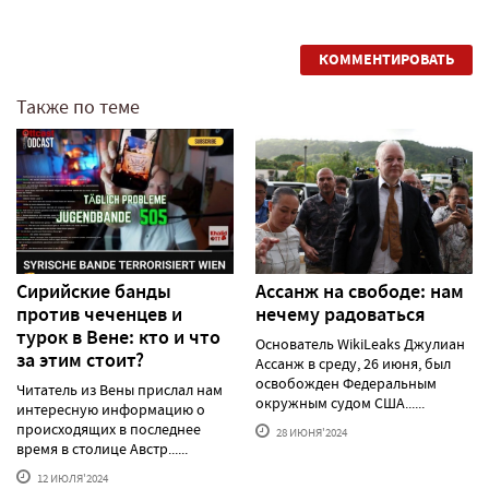
КОММЕНТИРОВАТЬ
Также по теме
Сирийские банды
Ассанж на свободе: нам
против чеченцев и
нечему радоваться
турок в Вене: кто и что
Основатель WikiLeaks Джулиан
за этим стоит?
Ассанж в среду, 26 июня, был
освобожден Федеральным
Читатель из Вены прислал нам
окружным судом США......
интересную информацию о
происходящих в последнее
28 ИЮНЯ'2024
время в столице Австр......
12 ИЮЛЯ'2024