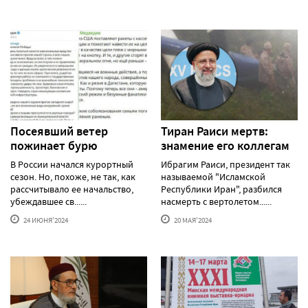
Посеявший ветер
Тиран Раиси мертв:
пожинает бурю
знамение его коллегам
В России начался курортный
Ибрагим Раиси, президент так
сезон. Но, похоже, не так, как
называемой "Исламской
рассчитывало ее начальство,
Республики Иран", разбился
убеждавшее св......
насмерть с вертолетом......
24 ИЮНЯ'2024
20 МАЯ'2024