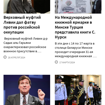
Верховный муфтий
На Международной
Ливии дал фатву
книжной ярмарке в
против российской
Минске Турция
оккупации
представила книги С.
Нурси
Верховный муфтий Ливии д-р
Садык аль-Гарьяни
В эти дни с 14 по 17 марта в
охарактеризовал российское
столице Беларуси Минске
военное присутствие в......
проходит очередная 31-ая
международная книжная ......
28 АПРЕЛЯ'2024
17 МАРТА'2024