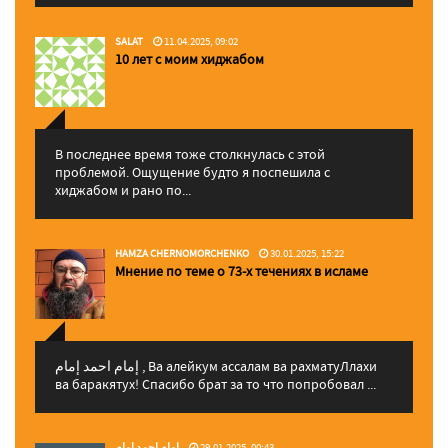
SALAT
11.04.2025, 09:02
10 лет с моим хиджабом
В последнее время тоже столкнулась с этой
проблемой. Ощущение будто я поспешила с
хиджабом и рано по...
HAMZA CHERNOMORCHENKO
30.01.2025, 15:22
Мнение по теме о 73-х течениях в исламе
إمام احمد إمام , Ва алейкум ассалам ва рахматуЛлахи
ва баракятух! Спасибо брат за то что попробовал ...
إمام احمد إمام
29.01.2025, 00:43