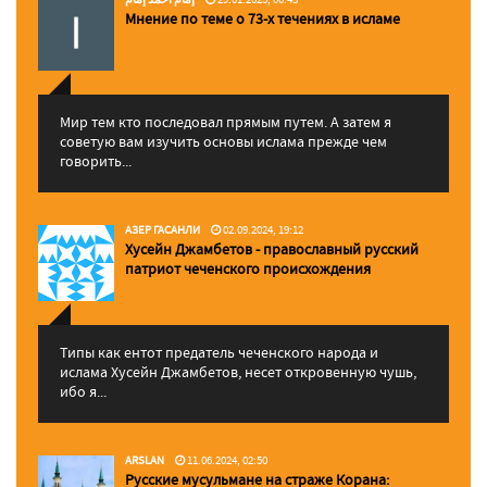
Мнение по теме о 73-х течениях в исламе
Мир тем кто последовал прямым путем. А затем я
советую вам изучить основы ислама прежде чем
говорить...
АЗЕР ГАСАНЛИ
02.09.2024, 19:12
Хусейн Джамбетов - православный русский
патриот чеченского происхождения
Типы как ентот предатель чеченского народа и
ислама Хусейн Джамбетов, несет откровенную чушь,
ибо я...
ARSLAN
11.06.2024, 02:50
Русские мусульмане на страже Корана: