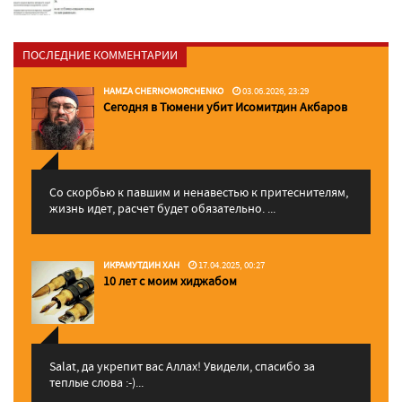
ПОСЛЕДНИЕ КОММЕНТАРИИ
HAMZA CHERNOMORCHENKO
03.06.2026, 23:29
Сегодня в Тюмени убит Исомитдин Акбаров
Со скорбью к павшим и ненавестью к притеснителям,
жизнь идет, расчет будет обязательно. ...
ИКРАМУТДИН ХАН
17.04.2025, 00:27
10 лет с моим хиджабом
Salat, да укрепит вас Аллаx! Увидели, спасибо за
теплые слова :-)...