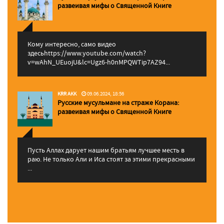
pазвеивая мифы о Священной Книге
Кому интересно, само видео
здесьhttps://www.youtube.com/watch?
v=wAhN_UEuojU&lc=Ugz6-h0nMPQWTip7AZ94...
KRR AKK
09.06.2024, 18:56
Русские мусульмане на страже Корана:
pазвеивая мифы о Священной Книге
Пусть Аллах дарует нашим братьям лучшее месть в
раю. Не только Али и Иса стоят за этими прекрасными
...