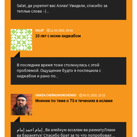
Salat, да укрепит вас Аллаx! Увидели, спасибо за
теплые слова :-)...
SALAT
11.04.2025, 09:02
10 лет с моим хиджабом
В последнее время тоже столкнулась с этой
проблемой. Ощущение будто я поспешила с
хиджабом и рано по...
HAMZA CHERNOMORCHENKO
30.01.2025, 15:22
Мнение по теме о 73-х течениях в исламе
إمام احمد إمام , Ва алейкум ассалам ва рахматуЛлахи
ва баракятух! Спасибо брат за то что попробовал ...