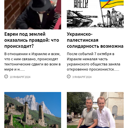
Евреи под землей
Украинско-
оказались правдой: что
палестинская
происходит?
солидарность возможна
В отношении к Израилю и всем,
После событий 7 октября в
что с ним связано, происходят
Израиле немалая часть
тектонические сдвиги во всем в
украинского общества заняла
мире и н......
откровенно просионистск......
10 ЯНВАРЯ'2024
3 ЯНВАРЯ'2024