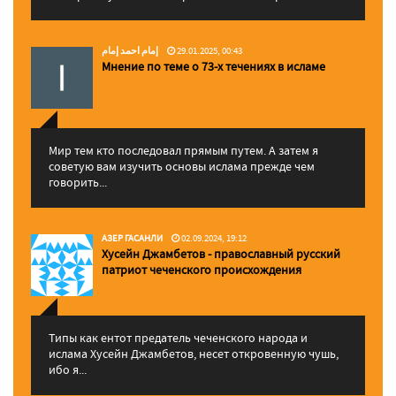
إمام احمد إمام
29.01.2025, 00:43
Мнение по теме о 73-х течениях в исламе
Мир тем кто последовал прямым путем. А затем я
советую вам изучить основы ислама прежде чем
говорить...
АЗЕР ГАСАНЛИ
02.09.2024, 19:12
Хусейн Джамбетов - православный русский
патриот чеченского происхождения
Типы как ентот предатель чеченского народа и
ислама Хусейн Джамбетов, несет откровенную чушь,
ибо я...