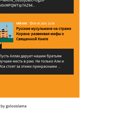
v=wAhN_UEuojU&lc=Ugz6-
h0nMPQWTip7AZ94...
KRR AKK
09.06.2024, 18:56
Русские мусульмане на страже
Корана: pазвеивая мифы о
Священной Книге
Пусть Аллах дарует нашим братьям
лучшее месть в раю. Не только Али и
Иса стоят за этими прекрасными ...
 by golosislama