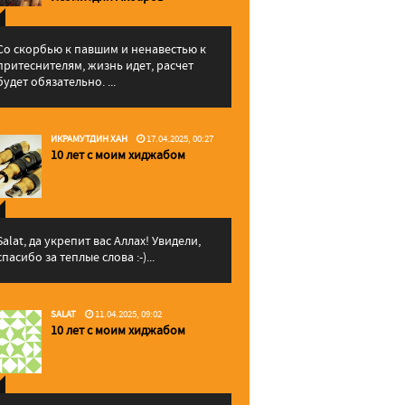
Со скорбью к павшим и ненавестью к
притеснителям, жизнь идет, расчет
будет обязательно. ...
ИКРАМУТДИН ХАН
17.04.2025, 00:27
10 лет с моим хиджабом
Salat, да укрепит вас Аллаx! Увидели,
спасибо за теплые слова :-)...
SALAT
11.04.2025, 09:02
10 лет с моим хиджабом