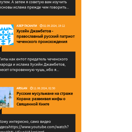
путем. А затем я советую вам изучить
основы ислама прежде чем говорить...
АЗЕР ГАСАНЛИ
02.09.2024, 19:12
Хусейн Джамбетов -
православный русский патриот
чеченского происхождения
Типы как ентот предатель чеченского
народа и ислама Хусейн Джамбетов,
несет откровенную чушь, ибо я...
ARSLAN
11.06.2024, 02:50
Русские мусульмане на страже
Корана: pазвеивая мифы о
Священной Книге
Кому интересно, само видео
здесьhttps://www.youtube.com/watch?