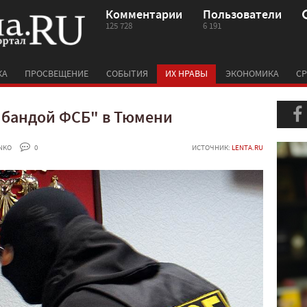
Комментарии
Пользователи
125 728
6 191
КА
ПРОСВЕЩЕНИЕ
СОБЫТИЯ
ИХ НРАВЫ
ЭКОНОМИКА
СР
 "бандой ФСБ" в Тюмени
NKO
 0
ИСТОЧНИК:
LENTA.RU