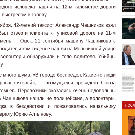
одого человека нашли на 12-м километре дороги
 выстрелом в голову.
тября, 42-летний таксист Александр Чашников взял
был отвезти клиента к тупиковой дороге на 11-м
юмень — Омск. 21 сентября машину Чашникова с
водительском сиденье нашли на Мельничной улице
 волонтеры обнаружили и тело водителя. Убийцы
у.
е много шума. «В городе беспредел. Какие-то люди
ирных жителей», — возмущался президент Союза
темьев. Перевозчики оказались очень недовольны
а Чашникова нашли не полицейские, а волонтеры.
ПОСЛ
дка в бездействии и пожаловались начальнику
нералу Юрию Алтынову.