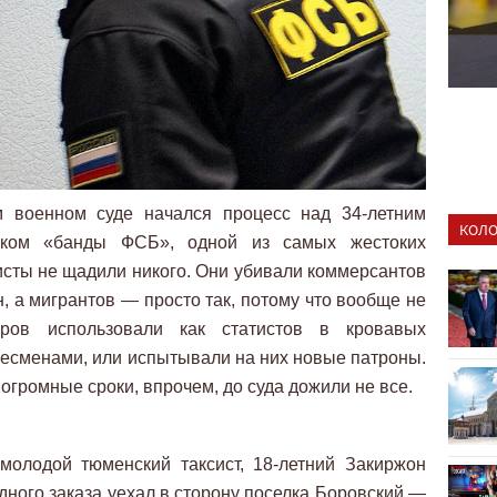
м военном суде начался процесс над 34-летним
КОЛО
иком «банды ФСБ», одной из самых жестоких
исты не щадили никого. Они убивали коммерсантов
н, а мигрантов — просто так, потому что вообще не
еров использовали как статистов в кровавых
несменами, или испытывали на них новые патроны.
громные сроки, впрочем, до суда дожили не все.
 молодой тюменский таксист, 18-летний Закиржон
ного заказа уехал в сторону поселка Боровский —