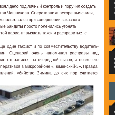
зял дело под личный контроль и поручил создать
тва Чашникова. Оперативники вскоре выяснили,
 использовался при совершении заказного
ные бандиты просто поленились угонять
ой вариант: вызвать такси и расправиться с
ще один таксист и по совместительству водитель-
мин. Сценарий очень напоминал расправы над
م
н отправился на очередной вызов, а позже его
оперативов в микрорайоне «Тюменский-3». Правда,
плений, убийство Зимина до сих пор считается