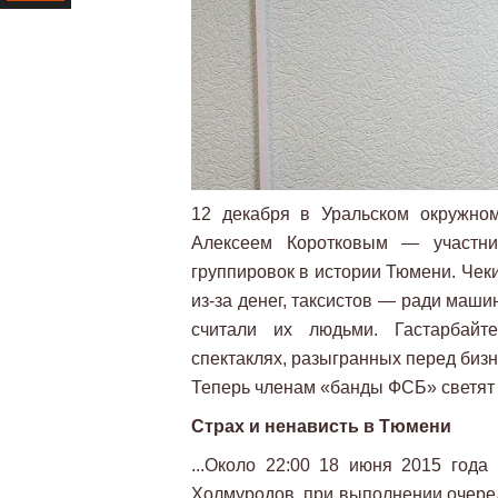
Ресурс
12 декабря в Уральском окружно
Алексеем Коротковым — участн
группировок в истории Тюмени. Чек
из-за денег, таксистов — ради маши
считали их людьми. Гастарбайт
спектаклях, разыгранных перед биз
Теперь членам «банды ФСБ» светят о
Страх и ненависть в Тюмени
...Около 22:00 18 июня 2015 года
Холмуродов, при выполнении очеред