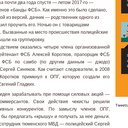
а почти два года спустя — летом 2017-го —
енов «банды ФСБ». Как именно это было сделано,
ной из версий, дачник — родственник одного из
шил проучить его. Ночью он с товарищами
а. Вызванные на место происшествия полицейские
ышли на группировку.
едствием оказались четыре члена организованной
лейтенант ФСБ Алексей Коротков, прапорщик ФСБ
р ФСБ по самбо (по другим данным — дзюдо)
ергей Синяков. Как считают следователи, в 2008
Коротков примкнул к ОПГ, которую создали его
Евгений Гладких.
 идея зарабатывать при помощи силовых акций —
оммерсантов. Свои действия чекисты решили
Tweets
сивных конкурентов. По замыслу членов ОПГ,
бы предлагать «крышу» и получать за нее деньги.
 сотрудник тюменского МВД — полицейский Сергей