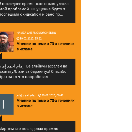
В последнее время тоже столкнулась с
этой проблемой. Ощущение будто я
поспешила с хиджабом и рано по...
HAMZA CHERNOMORCHENKO
30.01.2025, 15:22
Мнение по теме о 73-х течениях
в исламе
إمام احمد إما , Ва алейкум ассалам ва
рахматуЛлахи ва баракятух! Спасибо
брат за то что попробовал ...
إمام احمد إمام
29.01.2025, 00:43
Мнение по теме о 73-х течениях
в исламе
Мир тем кто последовал прямым