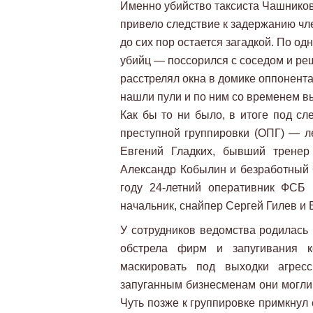
Именно убийство таксиста Чашников
привело следствие к задержанию чл
до сих пор остается загадкой. По од
убийц — поссорился с соседом и ре
расстрелял окна в домике оппонент
нашли пули и по ним со временем в
Как бы то ни было, в итоге под сл
преступной группировки (ОПГ) — 
Евгений Гладких, бывший трене
Александр Кобылин и безработный С
году 24-летний оперативник ФСБ 
начальник, снайпер Сергей Гилев и 
У сотрудников ведомства родилась
обстрела фирм и запугивания к
маскировать под выходки агрес
запуганным бизнесменам они могли 
Чуть позже к группировке примкнул