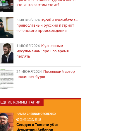
кто и что за этим стоит?
5 ИЮЛЯ'2024
Хусейн Джамбетов -
православный русский патриот
чеченского происхождения
1 ИЮЛЯ'2024
К успешным
мусульманам: прошло время
петлять
24 ИЮНЯ'2024
Посеявший ветер
пожинает бурю
ЕДНИЕ КОММЕНТАРИИ
HAMZA CHERNOMORCHENKO
03.06.2026, 23:29
Сегодня в Тюмени убит
Исомитдин Акбаров