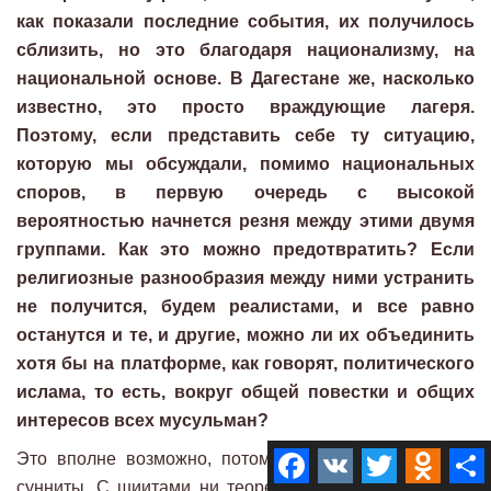
как показали последние события, их получилось
сблизить, но это благодаря национализму, на
национальной основе. В Дагестане же, насколько
известно, это просто враждующие лагеря.
Поэтому, если представить себе ту ситуацию,
которую мы обсуждали, помимо национальных
споров, в первую очередь с высокой
вероятностью начнется резня между этими двумя
группами. Как это можно предотвратить? Если
религиозные разнообразия между ними устранить
не получится, будем реалистами, и все равно
останутся и те, и другие, можно ли их объединить
хотя бы на платформе, как говорят, политического
ислама, то есть, вокруг общей повестки и общих
интересов всех мусульман?
Facebook
VK
Twitter
Odnokla
Это вполне возможно, потому что они не шииты, а
сунниты. С шиитами ни теоретически, ни практически