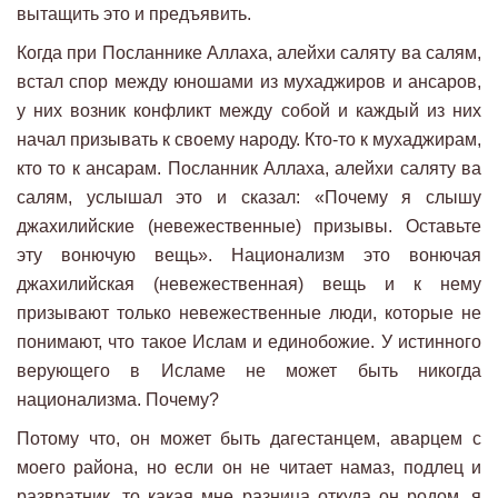
вытащить это и предъявить.
Когда при Посланнике Аллаха, алейхи саляту ва салям,
встал спор между юношами из мухаджиров и ансаров,
у них возник конфликт между собой и каждый из них
начал призывать к своему народу. Кто-то к мухаджирам,
кто то к ансарам. Посланник Аллаха, алейхи саляту ва
салям, услышал это и сказал: «Почему я слышу
джахилийские (невежественные) призывы. Оставьте
эту вонючую вещь». Национализм это вонючая
джахилийская (невежественная) вещь и к нему
призывают только невежественные люди, которые не
понимают, что такое Ислам и единобожие. У истинного
верующего в Исламе не может быть никогда
национализма. Почему?
Потому что, он может быть дагестанцем, аварцем с
моего района, но если он не читает намаз, подлец и
развратник, то какая мне разница откуда он родом, я