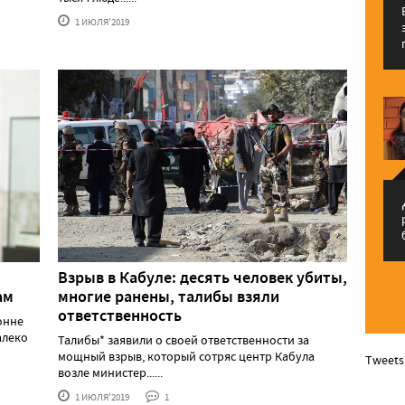
1 ИЮЛЯ'2019
م
Взрыв в Кабуле: десять человек убиты,
ам
многие ранены, талибы взяли
ответственность
онне
алеко
Талибы* заявили о своей ответственности за
мощный взрыв, который сотряс центр Кабула
Tweets
возле министер......
1 ИЮЛЯ'2019
1