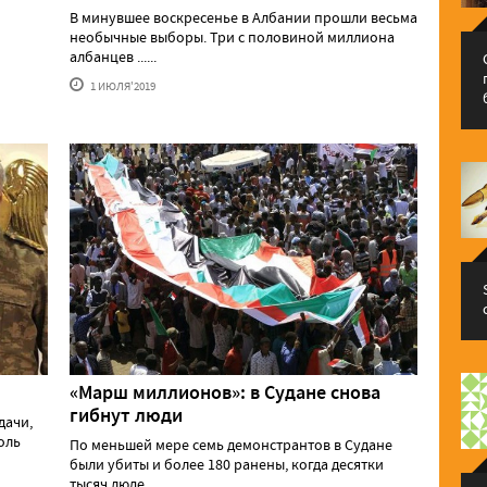
В минувшее воскресенье в Албании прошли весьма
необычные выборы. Три с половиной миллиона
албанцев ......
1 ИЮЛЯ'2019
«Марш миллионов»: в Судане снова
гибнут люди
дачи,
оль
По меньшей мере семь демонстрантов в Судане
были убиты и более 180 ранены, когда десятки
тысяч люде......