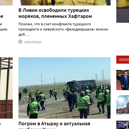
В Ливии освободили турецких
ре
моряков, плененных Хафтаром
и
Похоже, что в счет конфликта турецкого
цию.
президента и ливийского «фельдмаршала» можно
доб......
2 ИЮЛЯ'2019
КОЛО
з
Погром в Атырау и актуальная