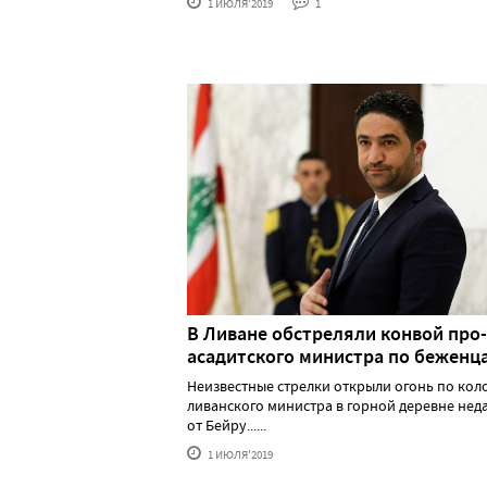
1 ИЮЛЯ'2019
1
В Ливане обстреляли конвой про-
асадитского министра по беженц
Неизвестные стрелки открыли огонь по кол
ливанского министра в горной деревне нед
от Бейру......
1 ИЮЛЯ'2019