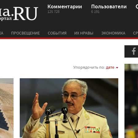
Комментарии
Пользователи
125 728
6 191
КА
ПРОСВЕЩЕНИЕ
СОБЫТИЯ
ИХ НРАВЫ
ЭКОНОМИКА
СР
Упорядочить по:
дате