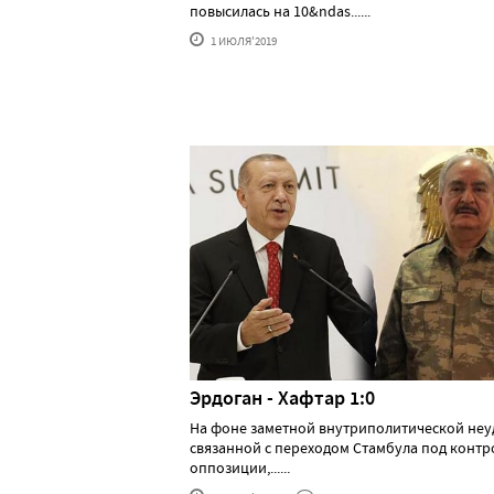
повысилась на 10&ndas......
1 ИЮЛЯ'2019
Эрдоган - Хафтар 1:0
На фоне заметной внутриполитической неу
связанной с переходом Стамбула под контр
оппозиции,......