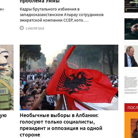
проблема Уммы
к»
Кадры брутального избиения в
западноказахстанском Атырау сотрудников
эмиратской компании CCEP, кото......
1 ИЮЛЯ'2019
ПОСЛ
ную
Необычные выборы в Албании:
голосуют только социалисты,
президент и оппозиция на одной
стороне