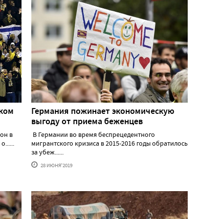
ском
Германия пожинает экономическую
выгоду от приема беженцев
он в
В Германии во время беспрецедентного
.....
мигрантского кризиса в 2015-2016 годы обратилось
за убеж......
28 ИЮНЯ'2019