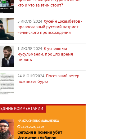
кто и что за этим стоит?
5 ИЮЛЯ'2024
Хусейн Джамбетов -
православный русский патриот
чеченского происхождения
1 ИЮЛЯ'2024
К успешным
мусульманам: прошло время
петлять
24 ИЮНЯ'2024
Посеявший ветер
пожинает бурю
ЕДНИЕ КОММЕНТАРИИ
HAMZA CHERNOMORCHENKO
03.06.2026, 23:29
Сегодня в Тюмени убит
Исомитдин Акбаров