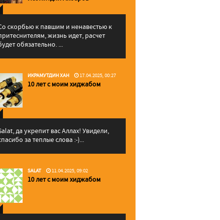
Со скорбью к павшим и ненавестью к
притеснителям, жизнь идет, расчет
будет обязательно. ...
ИКРАМУТДИН ХАН
17.04.2025, 00:27
10 лет с моим хиджабом
Salat, да укрепит вас Аллаx! Увидели,
спасибо за теплые слова :-)...
SALAT
11.04.2025, 09:02
10 лет с моим хиджабом