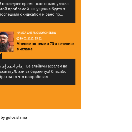
В последнее время тоже столкнулась с
этой проблемой. Ощущение будто я
поспешила с хиджабом и рано по...
HAMZA CHERNOMORCHENKO
30.01.2025, 15:22
Мнение по теме о 73-х течениях
в исламе
إمام احمد إما , Ва алейкум ассалам ва
рахматуЛлахи ва баракятух! Спасибо
брат за то что попробовал ...
 by golosislama