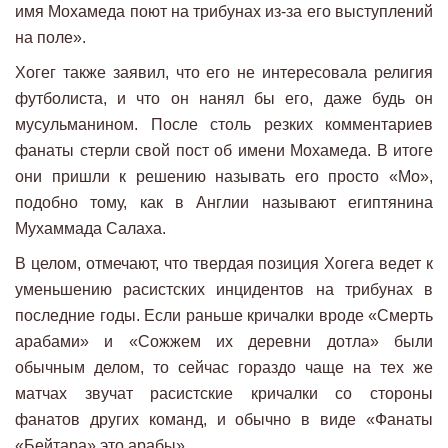
имя Мохамеда поют на трибунах из-за его выступлений
на поле».
Хогег также заявил, что его не интересовала религия
футболиста, и что он нанял бы его, даже будь он
мусульманином. После столь резких комментариев
фанаты стерли свой пост об имени Мохамеда. В итоге
они пришли к решению называть его просто «Мо»,
подобно тому, как в Англии называют египтянина
Мухаммада Салаха.
В целом, отмечают, что твердая позиция Хогега ведет к
уменьшению расистских инцидентов на трибунах в
последние годы. Если раньше кричалки вроде «Смерть
арабами» и «Сожжем их деревни дотла» были
обычным делом, то сейчас гораздо чаще на тех же
матчах звучат расистские кричалки со стороны
фанатов других команд, и обычно в виде «Фанаты
«Бейтара» это арабы».