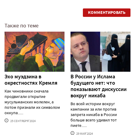
КОММЕНТИРОВАТЬ
Также по теме
Эхо муэдзина в
В России у Ислама
окрестностях Кремля
будущего нет: что
показывают дискуссии
Как чиновники сначала
вокруг никаба
продвигали открытие
мусульманских молелен, а
Во всей истории вокруг
потом признали их символом
кампании за или против
оккупа......
запрета никаба в России
больше всего удивил тот
25 СЕНТЯБРЯ'2024
пиете......
29 МАЯ'2024