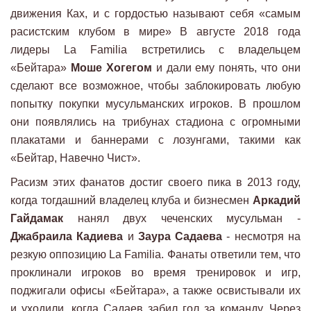
движения Ках, и с гордостью называют себя «самым
расистским клубом в мире» В августе 2018 года
лидеры La Familia встретились с владельцем
«Бейтара»
Моше Хогегом
и дали ему понять, что они
сделают все возможное, чтобы заблокировать любую
попытку покупки мусульманских игроков. В прошлом
они появлялись на трибунах стадиона с огромными
плакатами и баннерами с лозунгами, такими как
«Бейтар, Навечно Чист».
Расизм этих фанатов достиг своего пика в 2013 году,
когда тогдашний владелец клуба и бизнесмен
Аркадий
Гайдамак
нанял двух чеченских мусульман -
Джабраила Кадиева
и
Заура Садаева
- несмотря на
резкую оппозицию La Familia. Фанаты ответили тем, что
проклинали игроков во время тренировок и игр,
поджигали офисы «Бейтара», а также освистывали их
и уходили, когда Садаев забил гол за команду. Через