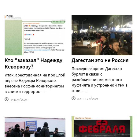
Кто "заказал" Надежду
Дагестан это не Россия
Кеворкову?
Последнее время Дагестан
бурлит в связи с
Итак, арестованная на прошлой
разоблачениями местного
неделе Надежда Кеворкова
муфтията и устроенной тем в
внесена Росфинмониторингом
ответ......
в списки террорис......
8 АПРЕЛЯ'2024
14 МАЯ'2024