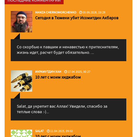
ПОСЛЕДНИЕ КОММЕНТАРИИ
HAMZA CHERNOMORCHENKO
03.06.2026, 23:29
Сегодня в Тюмени убит Исомитдин Акбаров
Со скорбью к павшим и ненавестью к притеснителям,
жизнь идет, расчет будет обязательно. ...
ИКРАМУТДИН ХАН
17.04.2025, 00:27
10 лет с моим хиджабом
Salat, да укрепит вас Аллаx! Увидели, спасибо за
теплые слова :-)...
SALAT
11.04.2025, 09:02
10 лет с моим хиджабом