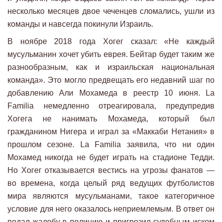
несколько месяцев двое чеченцев сломались, ушли из
команды и навсегда покинули Израиль.
В ноябре 2018 года Хогег сказал: «Не каждый
мусульманин хочет убить еврея. Бейтар будет таким же
разнообразным, как и израильская национальная
команда». Это могло предвещать его недавний шаг по
добавлению Али Мохамеда в реестр 10 июня. La
Familia немедленно отреагировала, предупредив
Хогега не нанимать Мохамеда, который был
гражданином Нигера и играл за «Маккаби Нетания» в
прошлом сезоне. La Familia заявила, что ни один
Мохамед никогда не будет играть на стадионе Тедди.
Но Хогег отказывается вестись на угрозы фанатов —
во времена, когда целый ряд ведущих футболистов
мира являются мусульманами, такое категоричное
условие для него оказалось неприемлемым. В ответ он
подал жалобу в полицию и пригрозил судебным иском