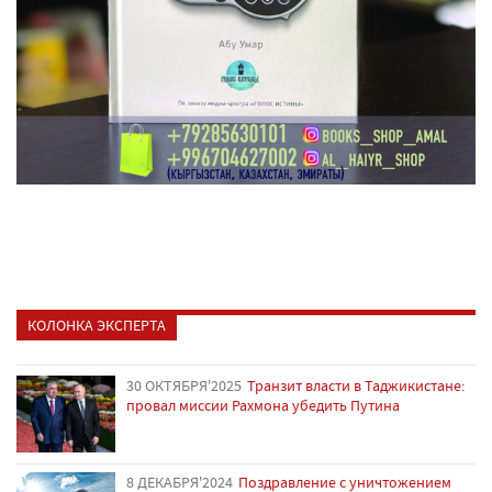
КОЛОНКА ЭКСПЕРТА
30 ОКТЯБРЯ'2025
Транзит власти в Таджикистане:
провал миссии Рахмона убедить Путина
8 ДЕКАБРЯ'2024
Поздравление с уничтожением