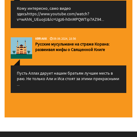
Кому интересно, само видео
здесьhttps://www.youtube.com/watch?
v=wAhN_UEuojU&lc=Ugz6-h0nMPQWTip7AZ94...
KRR AKK
09.06.2024, 18:56
Русские мусульмане на страже Корана:
pазвеивая мифы о Священной Книге
Пусть Аллах дарует нашим братьям лучшее месть в
раю. Не только Али и Иса стоят за этими прекрасными
...