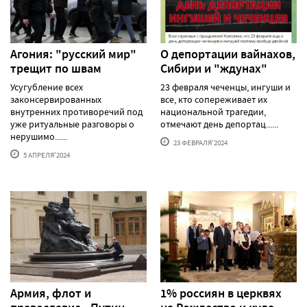
Агония: "русский мир"
О депортации вайнахов,
трещит по швам
Сибири и "ждунах"
Усугубление всех
23 февраля чеченцы, ингуши и
законсервированных
все, кто сопереживает их
внутренних противоречий под
национальной трагедии,
уже ритуальные разговоры о
отмечают день депортац......
нерушимо......
23 ФЕВРАЛЯ'2024
5 АПРЕЛЯ'2024
Армия, флот и
1% россиян в церквях