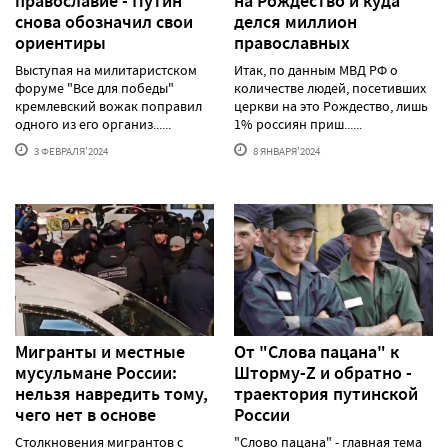
православие - Путин
на Рождество и куда
снова обозначил свои
делся миллион
ориентиры
православных
Выступая на милитаристском
Итак, по данным МВД РФ о
форуме "Все для победы"
количестве людей, посетивших
кремлевский вожак поправил
церкви на это Рождество, лишь
одного из его организ......
1% россиян приш......
3 ФЕВРАЛЯ'2024
8 ЯНВАРЯ'2024
Мигранты и местные
От "Слова пацана" к
мусульмане России:
Шторму-Z и обратно -
нельзя навредить тому,
траектория путинской
чего нет в основе
России
Столкновения мигрантов с
"Слово пацана" - главная тема