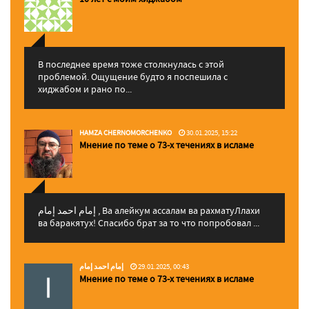
В последнее время тоже столкнулась с этой
проблемой. Ощущение будто я поспешила с
хиджабом и рано по...
HAMZA CHERNOMORCHENKO
30.01.2025, 15:22
Мнение по теме о 73-х течениях в исламе
إمام احمد إمام , Ва алейкум ассалам ва рахматуЛлахи
ва баракятух! Спасибо брат за то что попробовал ...
إمام احمد إمام
29.01.2025, 00:43
Мнение по теме о 73-х течениях в исламе