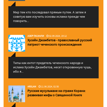
Мир тем кто последовал прямым путем. А затем я
советую вам изучить основы ислама прежде чем
говорить...
АЗЕР ГАСАНЛИ
02.09.2024, 19:12
Хусейн Джамбетов - православный русский
патриот чеченского происхождения
Типы как ентот предатель чеченского народа и
ислама Хусейн Джамбетов, несет откровенную чушь,
ибо я...
ARSLAN
11.06.2024, 02:50
Русские мусульмане на страже Корана:
pазвеивая мифы о Священной Книге