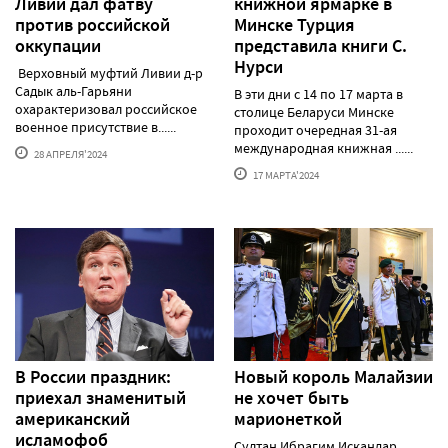
Ливии дал фатву
книжной ярмарке в
против российской
Минске Турция
оккупации
представила книги С.
Нурси
Верховный муфтий Ливии д-р
Садык аль-Гарьяни
В эти дни с 14 по 17 марта в
охарактеризовал российское
столице Беларуси Минске
военное присутствие в......
проходит очередная 31-ая
международная книжная ......
28 АПРЕЛЯ'2024
17 МАРТА'2024
В России праздник:
Новый король Малайзии
приехал знаменитый
не хочет быть
американский
марионеткой
исламофоб
Султан Ибрагим Искандар,