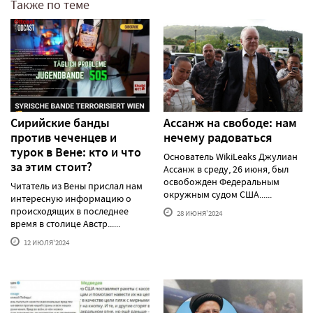
Также по теме
Сирийские банды
Ассанж на свободе: нам
против чеченцев и
нечему радоваться
турок в Вене: кто и что
Основатель WikiLeaks Джулиан
за этим стоит?
Ассанж в среду, 26 июня, был
освобожден Федеральным
Читатель из Вены прислал нам
окружным судом США......
интересную информацию о
происходящих в последнее
28 ИЮНЯ'2024
время в столице Австр......
12 ИЮЛЯ'2024