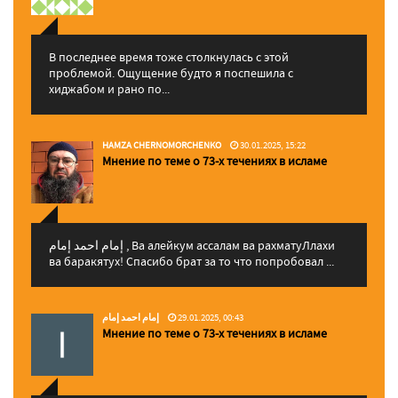
В последнее время тоже столкнулась с этой
проблемой. Ощущение будто я поспешила с
хиджабом и рано по...
HAMZA CHERNOMORCHENKO
30.01.2025, 15:22
Мнение по теме о 73-х течениях в исламе
إمام احمد إمام , Ва алейкум ассалам ва рахматуЛлахи
ва баракятух! Спасибо брат за то что попробовал ...
إمام احمد إمام
29.01.2025, 00:43
Мнение по теме о 73-х течениях в исламе