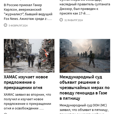
наследный правитель султаната
В Россию приехал Такер
Джохор, был приведен к
Карлсон, американский
присяге как 17-й......
"журналист", бывший ведущий
Fox News. Ажиотаж среди z-......
31 ЯНВАРЯ'2024
5 ФЕВРАЛЯ'2024
ХАМАС изучает новое
Международный суд
предложение о
объявит решение о
прекращении огня
чрезвычайных мерах по
поводу геноцида в Газе
ХАМАС заявил во вторник, что
в пятницу
получил и изучает новое
предложение о прекращении
Международный суд ООН (МС)
огня и освобождении ......
заявил, что объявит в пятницу,