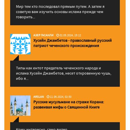
Мир тем кто последовал прямым путем. А затем я
советую вам изучить основы ислама прежде чем
говорить...
АЗЕР ГАСАНЛИ
02.09.2024, 19:12
Хусейн Джамбетов - православный русский
патриот чеченского происхождения
Типы как ентот предатель чеченского народа и
ислама Хусейн Джамбетов, несет откровенную чушь,
ибо я...
ARSLAN
11.06.2024, 02:50
Русские мусульмане на страже Корана:
pазвеивая мифы о Священной Книге
Кому интересно, само видео