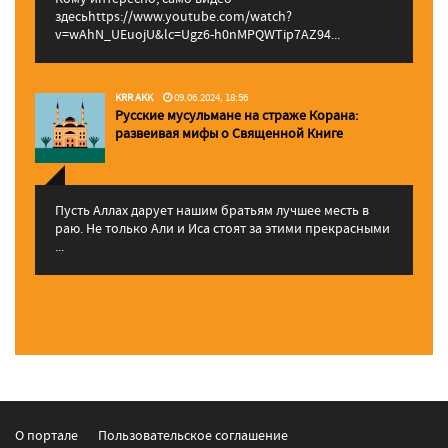
здесьhttps://www.youtube.com/watch?
v=wAhN_UEuojU&lc=Ugz6-h0nMPQWTip7AZ94...
KRR AKK
09.06.2024, 18:56
Русские мусульмане на страже Корана:
pазвеивая мифы о Священной Книге
Пусть Аллах дарует нашим братьям лучшее месть в
раю. Не только Али и Иса стоят за этими прекрасными
...
О портале
Пользовательское соглашение