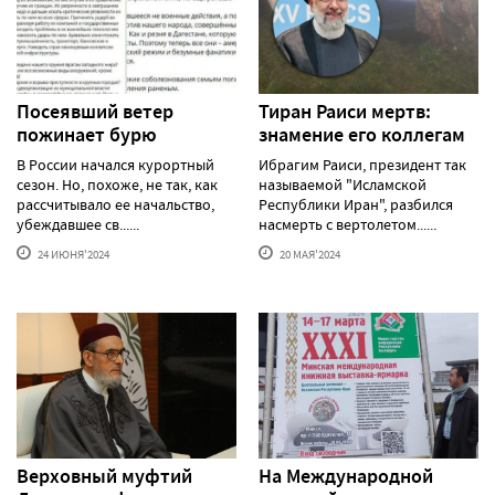
Посеявший ветер
Тиран Раиси мертв:
пожинает бурю
знамение его коллегам
В России начался курортный
Ибрагим Раиси, президент так
сезон. Но, похоже, не так, как
называемой "Исламской
рассчитывало ее начальство,
Республики Иран", разбился
убеждавшее св......
насмерть с вертолетом......
24 ИЮНЯ'2024
20 МАЯ'2024
Верховный муфтий
На Международной