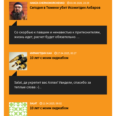
HAMZA CHERNOMORCHENKO
03.06.2026, 23:29
Сегодня в Тюмени убит Исомитдин Акбаров
Со скорбью к павшим и ненавестью к притеснителям,
жизнь идет, расчет будет обязательно. ...
ИКРАМУТДИН ХАН
17.04.2025, 00:27
10 лет с моим хиджабом
Salat, да укрепит вас Аллаx! Увидели, спасибо за
теплые слова :-)...
SALAT
11.04.2025, 09:02
10 лет с моим хиджабом