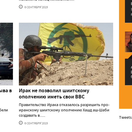
6 СЕНТЯБРЯ'2019
م
ыва в
Ирак не позволил шиитскому
ополчению иметь свои ВВС
Правительство Ирака отказалось разрешить про-
ибели
иранскому шиитскому ополчению Хашд аш-Шаби
создавать в......
Tweets
6 СЕНТЯБРЯ'2019