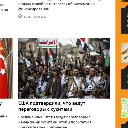
подана жалоба в интересах обвиняемого в
ого
финансировании ......
о на
6 СЕНТЯБРЯ'2019
у
США подтвердили, что ведут
переговоры с хуситами
ьник
Соединенные Штаты ведут переговоры с
йеменскими хуситами, чтобы попытаться
положить конец пятилетне......