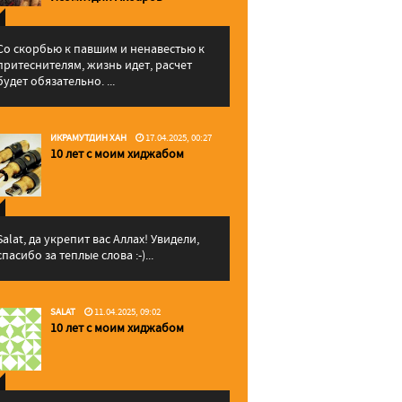
Со скорбью к павшим и ненавестью к
притеснителям, жизнь идет, расчет
будет обязательно. ...
ИКРАМУТДИН ХАН
17.04.2025, 00:27
10 лет с моим хиджабом
Salat, да укрепит вас Аллаx! Увидели,
спасибо за теплые слова :-)...
SALAT
11.04.2025, 09:02
10 лет с моим хиджабом