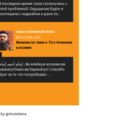
В последнее время тоже столкнулась с
этой проблемой. Ощущение будто я
поспешила с хиджабом и рано по...
HAMZA CHERNOMORCHENKO
30.01.2025, 15:22
Мнение по теме о 73-х течениях
в исламе
إمام احمد إما , Ва алейкум ассалам ва
рахматуЛлахи ва баракятух! Спасибо
брат за то что попробовал ...
 by golosislama