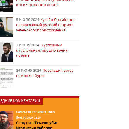
кто и что за этим стоит?
5 ИЮЛЯ'2024
Хусейн Джамбетов -
православный русский патриот
чеченского происхождения
1 ИЮЛЯ'2024
К успешным
мусульманам: прошло время
петлять
24 ИЮНЯ'2024
Посеявший ветер
пожинает бурю
ЕДНИЕ КОММЕНТАРИИ
HAMZA CHERNOMORCHENKO
03.06.2026, 23:29
Сегодня в Тюмени убит
Исомитдин Акбаров