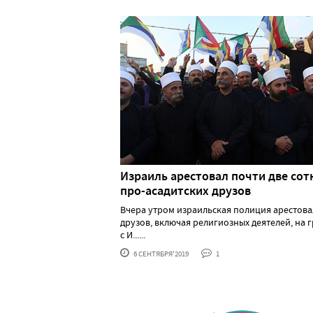
Израиль арестовал почти две сот
про-асадитских друзов
Вчера утром израильская полиция арестова
друзов, включая религиозных деятелей, на 
с И......
6 СЕНТЯБРЯ'2019
1