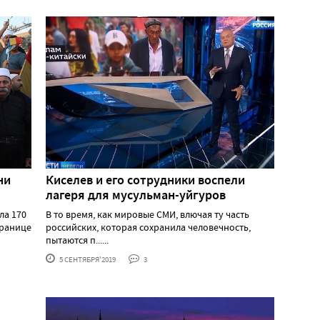
ни
Киселев и его сотрудники воспели
лагеря для мусульман-уйгуров
ла 170
В то время, как мировые СМИ, влючая ту часть
границе
российских, которая сохранила человечность,
пытаются п......
5 СЕНТЯБРЯ'2019
3