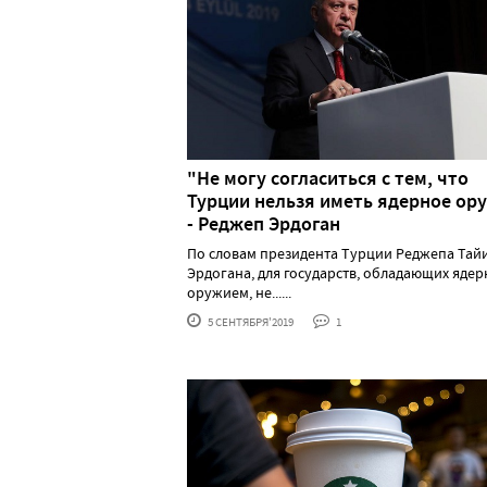
"Не могу согласиться с тем, что
Турции нельзя иметь ядерное ор
- Реджеп Эрдоган
По словам президента Турции Реджепа Тай
Эрдогана, для государств, обладающих яде
оружием, не......
5 СЕНТЯБРЯ'2019
1