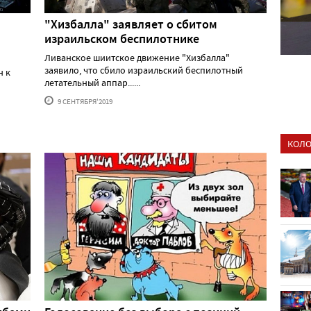
"Хизбалла" заявляет о сбитом
израильском беспилотнике
Ливанское шиитское движение "Хизбалла"
заявило, что сбило израильский беспилотный
н к
летательный аппар......
9 СЕНТЯБРЯ'2019
КОЛО