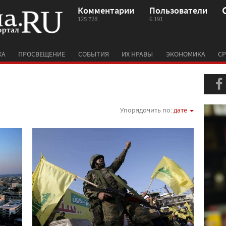
Комментарии
Пользователи
125 728
6 191
КА
ПРОСВЕЩЕНИЕ
СОБЫТИЯ
ИХ НРАВЫ
ЭКОНОМИКА
СР
Упорядочить по:
дате