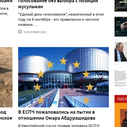
ибами
Голосование без выбора с позиций
мусульман
тов в
речи,
"Единый день голосования", назначенный в этом
году на 8 сентября - это правильное и честное
названи......
6 СЕНТЯБРЯ'2019
ПОСЛ
вод
В ЕСПЧ пожаловались на пытки в
нское
отношении Омара Абдурашидова
В Европейский суд по правам человека (ЕСПЧ)