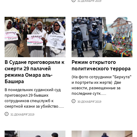
31 ДЕКАБРЯ'2019
В Судане приговорили к
Режим открытого
смерти 29 палачей
политического террора
режима Омара аль-
(На фото сотрудники "Беркута"
Башира
и портреты их жертв) Две
новости, размещенные за
В понедельник суданский суд
последние сутк......
приговорил 29 бывших
сотрудников спецслужб к
30 ДЕКАБРЯ'2019
смертной казни за убийство......
31 ДЕКАБРЯ'2019