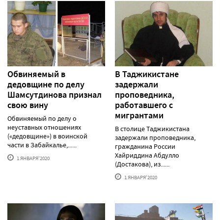
Обвиняемый в
В Таджикистане
дедовщине по делу
задержали
Шамсутдинова признал
проповедника,
свою вину
работавшего с
мигрантами
Обвиняемый по делу о
неуставных отношениях
В столице Таджикистана
(«дедовщине») в воинской
задержали проповедника,
части в Забайкалье,......
гражданина России
Хайриддина Абдулло
1 ЯНВАРЯ'2020
(Достакова), из......
1 ЯНВАРЯ'2020