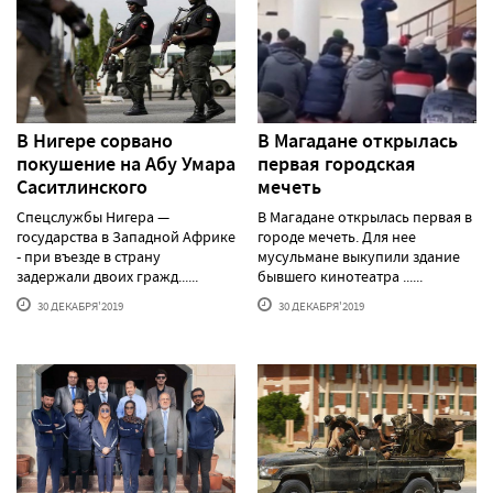
В Нигере сорвано
В Магадане открылась
покушение на Абу Умара
первая городская
Саситлинского
мечеть
Спецслужбы Нигера —
В Магадане открылась первая в
государства в Западной Африке
городе мечеть. Для нее
- при въезде в страну
мусульмане выкупили здание
задержали двоих гражд......
бывшего кинотеатра ......
30 ДЕКАБРЯ'2019
30 ДЕКАБРЯ'2019