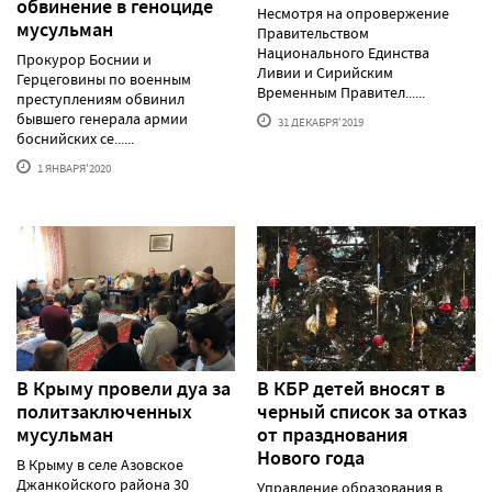
обвинение в геноциде
Несмотря на опровержение
мусульман
Правительством
Национального Единства
Прокурор Боснии и
Ливии и Сирийским
Герцеговины по военным
Временным Правител......
преступлениям обвинил
бывшего генерала армии
31 ДЕКАБРЯ'2019
боснийских се......
1 ЯНВАРЯ'2020
В Крыму провели дуа за
В КБР детей вносят в
политзаключенных
черный список за отказ
мусульман
от празднования
Нового года
В Крыму в селе Азовское
Джанкойского района 30
Управление образования в