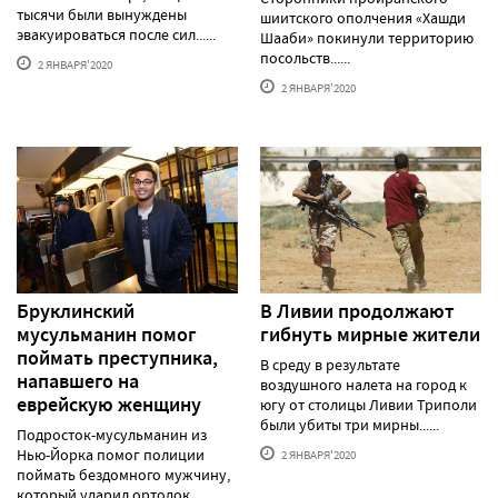
тысячи были вынуждены
шиитского ополчения «Хашди
эвакуироваться после сил......
Шааби» покинули территорию
посольств......
2 ЯНВАРЯ'2020
2 ЯНВАРЯ'2020
Бруклинский
В Ливии продолжают
мусульманин помог
гибнуть мирные жители
поймать преступника,
В среду в результате
напавшего на
воздушного налета на город к
еврейскую женщину
югу от столицы Ливии Триполи
были убиты три мирны......
Подросток-мусульманин из
Нью-Йорка помог полиции
2 ЯНВАРЯ'2020
поймать бездомного мужчину,
который ударил ортодок......