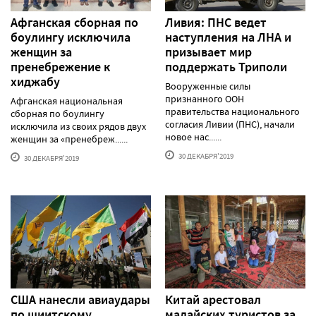
Афганская сборная по
Ливия: ПНС ведет
боулингу исключила
наступления на ЛНА и
женщин за
призывает мир
пренебрежение к
поддержать Триполи
хиджабу
Вооруженные силы
признанного ООН
Афганская национальная
правительства национального
сборная по боулингу
согласия Ливии (ПНС), начали
исключила из своих рядов двух
новое нас......
женщин за «пренебреж......
30 ДЕКАБРЯ'2019
30 ДЕКАБРЯ'2019
США нанесли авиаудары
Китай арестовал
по шиитскому
малайских туристов за