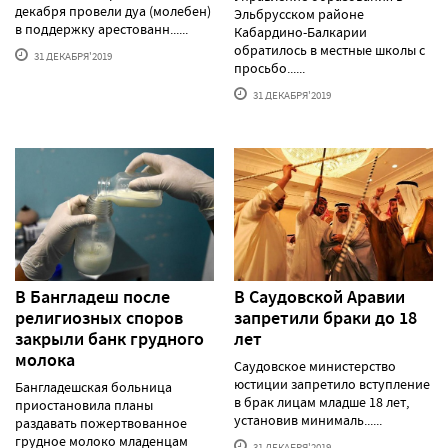
декабря провели дуа (молебен)
Эльбрусском районе
в поддержку арестованн......
Кабардино-Балкарии
обратилось в местные школы с
31 ДЕКАБРЯ'2019
просьбо......
31 ДЕКАБРЯ'2019
В Бангладеш после
В Саудовской Аравии
религиозных споров
запретили браки до 18
закрыли банк грудного
лет
молока
Саудовское министерство
юстиции запретило вступление
Бангладешская больница
в брак лицам младше 18 лет,
приостановила планы
установив минималь......
раздавать пожертвованное
грудное молоко младенцам
31 ДЕКАБРЯ'2019