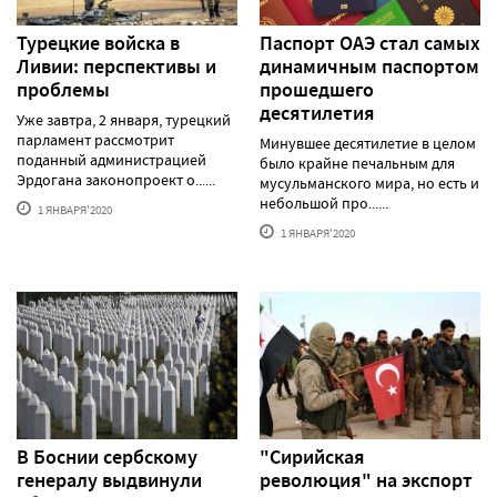
Турецкие войска в
Паспорт ОАЭ стал самых
Ливии: перспективы и
динамичным паспортом
проблемы
прошедшего
десятилетия
Уже завтра, 2 января, турецкий
парламент рассмотрит
Минувшее десятилетие в целом
поданный администрацией
было крайне печальным для
Эрдогана законопроект о......
мусульманского мира, но есть и
небольшой про......
1 ЯНВАРЯ'2020
1 ЯНВАРЯ'2020
В Боснии сербскому
"Сирийская
генералу выдвинули
революция" на экспорт