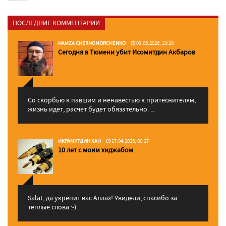
ПОСЛЕДНИЕ КОММЕНТАРИИ
HAMZA CHERNOMORCHENKO
03.06.2026, 23:29
Сегодня в Тюмени убит Исомитдин Акбаров
Со скорбью к павшим и ненавестью к притеснителям,
жизнь идет, расчет будет обязательно. ...
ИКРАМУТДИН ХАН
17.04.2025, 00:27
10 лет с моим хиджабом
Salat, да укрепит вас Аллаx! Увидели, спасибо за
теплые слова :-)...