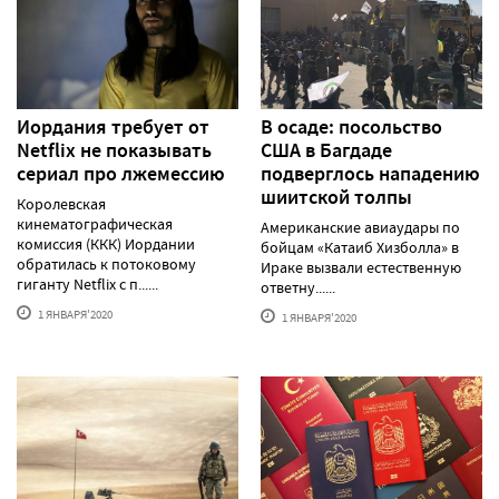
Иордания требует от
В осаде: посольство
Netflix не показывать
США в Багдаде
сериал про лжемессию
подверглось нападению
шиитской толпы
Королевская
кинематографическая
Американские авиаудары по
комиссия (ККК) Иордании
бойцам «Катаиб Хизболла» в
обратилась к потоковому
Ираке вызвали естественную
гиганту Netflix с п......
ответну......
1 ЯНВАРЯ'2020
1 ЯНВАРЯ'2020