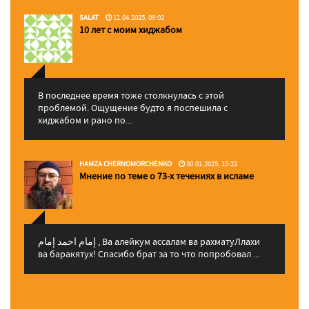
SALAT
11.04.2025, 09:02
10 лет с моим хиджабом
В последнее время тоже столкнулась с этой
проблемой. Ощущение будто я поспешила с
хиджабом и рано по...
HAMZA CHERNOMORCHENKO
30.01.2025, 15:22
Мнение по теме о 73-х течениях в исламе
إمام احمد إمام , Ва алейкум ассалам ва рахматуЛлахи
ва баракятух! Спасибо брат за то что попробовал ...