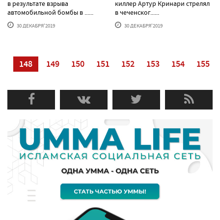
в результате взрыва
киллер Артур Кринари стрелял
автомобильной бомбы в ......
в чеченског......
30 ДЕКАБРЯ'2019
30 ДЕКАБРЯ'2019
47
148
149
150
151
152
153
154
155