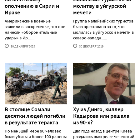
ополчению в Сирии и
молитву в уйгурской
Ираке
мечети
Американские военные
Группа малайзийских туристов
заявили в воскресенье, что они
была арестована за то, что
нанесли «оборонительные
молилась в уйгурской мечети в
удары» в Ир......
северо-западн......
30 ДЕКАБРЯ'2019
30 ДЕКАБРЯ'2019
В столице Сомали
Ху из Динго, киллер
десятки людей погибли
Кадырова или решала
в результате теракта
из 90-х?
По меньшей мере 90 человек
Два года назад в центре Киева
были убиты и более 100 ранены
раздались выстрелы: чеченский