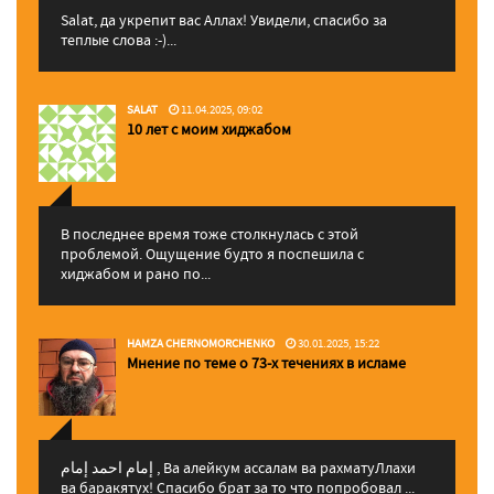
Salat, да укрепит вас Аллаx! Увидели, спасибо за
теплые слова :-)...
SALAT
11.04.2025, 09:02
10 лет с моим хиджабом
В последнее время тоже столкнулась с этой
проблемой. Ощущение будто я поспешила с
хиджабом и рано по...
HAMZA CHERNOMORCHENKO
30.01.2025, 15:22
Мнение по теме о 73-х течениях в исламе
إمام احمد إمام , Ва алейкум ассалам ва рахматуЛлахи
ва баракятух! Спасибо брат за то что попробовал ...