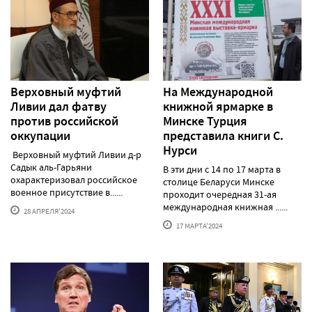
Верховный муфтий
На Международной
Ливии дал фатву
книжной ярмарке в
против российской
Минске Турция
оккупации
представила книги С.
Нурси
Верховный муфтий Ливии д-р
Садык аль-Гарьяни
В эти дни с 14 по 17 марта в
охарактеризовал российское
столице Беларуси Минске
военное присутствие в......
проходит очередная 31-ая
международная книжная ......
28 АПРЕЛЯ'2024
17 МАРТА'2024