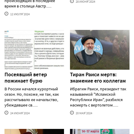
происходящих в последнее
28 ИЮНЯ'2024
время в столице Австр......
12 ИЮЛЯ'2024
Посеявший ветер
Тиран Раиси мертв:
пожинает бурю
знамение его коллегам
В России начался курортный
Ибрагим Раиси, президент так
сезон. Но, похоже, не так, как
называемой "Исламской
рассчитывало ее начальство,
Республики Иран", разбился
убеждавшее св......
насмерть с вертолетом......
24 ИЮНЯ'2024
20 МАЯ'2024