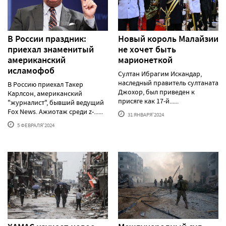
В России праздник:
Новый король Малайзии
приехал знаменитый
не хочет быть
американский
марионеткой
исламофоб
Султан Ибрагим Искандар,
наследный правитель султаната
В Россию приехал Такер
Джохор, был приведен к
Карлсон, американский
присяге как 17-й......
"журналист", бывший ведущий
Fox News. Ажиотаж среди z-......
31 ЯНВАРЯ'2024
5 ФЕВРАЛЯ'2024