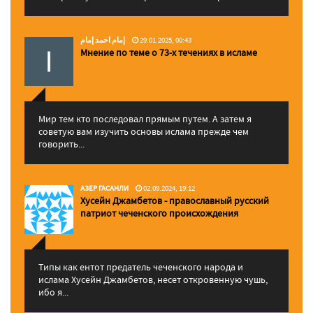
إمام احمد إمام
29.01.2025, 00:43
Мнение по теме о 73-х течениях в исламе
Мир тем кто последовал прямым путем. А затем я
советую вам изучить основы ислама прежде чем
говорить...
АЗЕР ГАСАНЛИ
02.09.2024, 19:12
Хусейн Джамбетов - православный русский
патриот чеченского происхождения
Типы как ентот предатель чеченского народа и
ислама Хусейн Джамбетов, несет откровенную чушь,
ибо я...