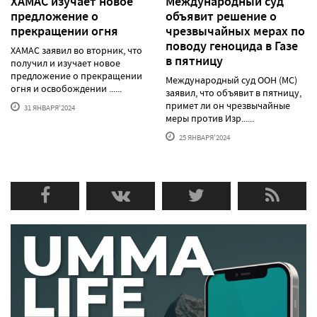
ХАМАС изучает новое
Международный суд
предложение о
объявит решение о
прекращении огня
чрезвычайных мерах по
поводу геноцида в Газе
ХАМАС заявил во вторник, что
в пятницу
получил и изучает новое
предложение о прекращении
Международный суд ООН (МС)
огня и освобождении ......
заявил, что объявит в пятницу,
примет ли он чрезвычайные
31 ЯНВАРЯ'2024
меры против Изр......
25 ЯНВАРЯ'2024