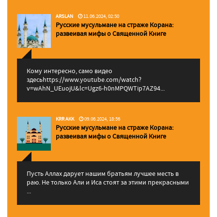
ARSLAN
11.06.2024, 02:50
Русские мусульмане на страже Корана:
pазвеивая мифы о Священной Книге
Кому интересно, само видео
здесьhttps://www.youtube.com/watch?
v=wAhN_UEuojU&lc=Ugz6-h0nMPQWTip7AZ94...
KRR AKK
09.06.2024, 18:56
Русские мусульмане на страже Корана:
pазвеивая мифы о Священной Книге
Пусть Аллах дарует нашим братьям лучшее месть в
раю. Не только Али и Иса стоят за этими прекрасными
...