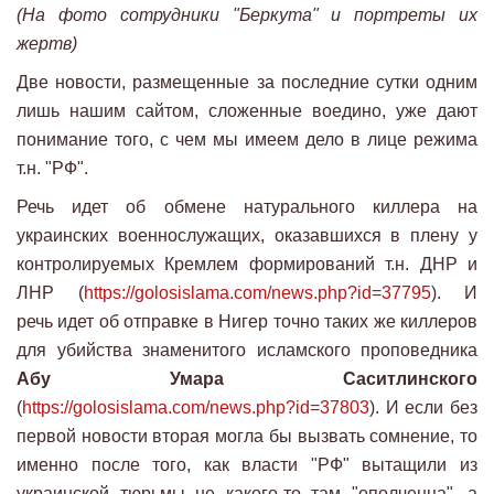
(На фото сотрудники "Беркута" и портреты их
жертв)
Две новости, размещенные за последние сутки одним
лишь нашим сайтом, сложенные воедино, уже дают
понимание того, с чем мы имеем дело в лице режима
т.н. "РФ".
Речь идет об обмене натурального киллера на
украинских военнослужащих, оказавшихся в плену у
контролируемых Кремлем формирований т.н. ДНР и
ЛНР (
https://golosislama.com/news.php?id=37795
). И
речь идет об отправке в Нигер точно таких же киллеров
для убийства знаменитого исламского проповедника
Абу Умара Саситлинского
(
https://golosislama.com/news.php?id=37803
). И если без
первой новости вторая могла бы вызвать сомнение, то
именно после того, как власти "РФ" вытащили из
украинской тюрьмы не какого-то там "ополченца", а