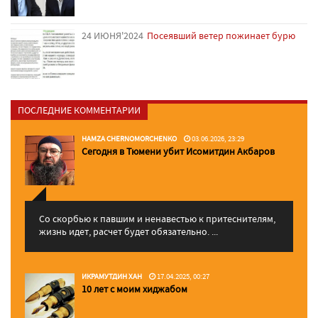
24 ИЮНЯ'2024
Посеявший ветер пожинает бурю
ПОСЛЕДНИЕ КОММЕНТАРИИ
HAMZA CHERNOMORCHENKO
03.06.2026, 23:29
Сегодня в Тюмени убит Исомитдин Акбаров
Со скорбью к павшим и ненавестью к притеснителям,
жизнь идет, расчет будет обязательно. ...
ИКРАМУТДИН ХАН
17.04.2025, 00:27
10 лет с моим хиджабом