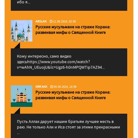
ибо я...
ARSLAN
11.06.2024, 02:50
Русские мусульмане на страже Корана:
pазвеивая мифы о Священной Книге
Кому интересно, само видео
здесьhttps://www.youtube.com/watch?
v=wAhN_UEuojU&lc=Ugz6-h0nMPQWTip7AZ94...
KRR AKK
09.06.2024, 18:56
Русские мусульмане на страже Корана:
pазвеивая мифы о Священной Книге
Пусть Аллах дарует нашим братьям лучшее месть в
раю. Не только Али и Иса стоят за этими прекрасными
...