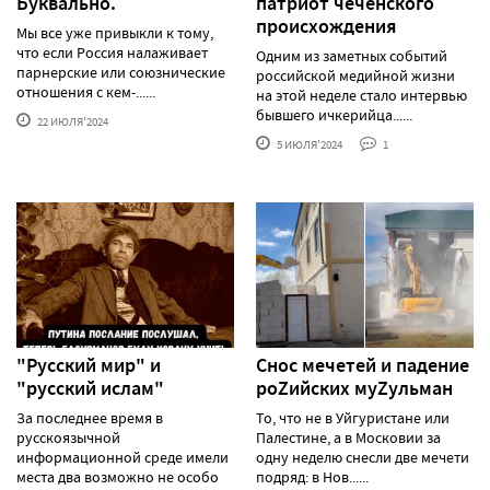
Буквально.
патриот чеченского
происхождения
Мы все уже привыкли к тому,
что если Россия налаживает
Одним из заметных событий
парнерские или союзнические
российской медийной жизни
отношения с кем-......
на этой неделе стало интервью
бывшего ичкерийца......
22 ИЮЛЯ'2024
5 ИЮЛЯ'2024
1
"Русский мир" и
Снос мечетей и падение
"русский ислам"
роZийских муZульман
За последнее время в
То, что не в Уйгуристане или
русскоязычной
Палестине, а в Московии за
информационной среде имели
одну неделю снесли две мечети
места два возможно не особо
подряд: в Нов......