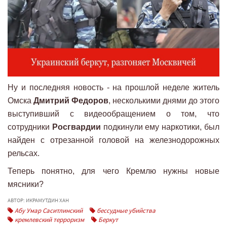
Ну и последняя новость - на прошлой неделе житель
Омска
Дмитрий Федоров
, несколькими днями до этого
выступивший с видеообращением о том, что
сотрудники
Росгвардии
подкинули ему наркотики, был
найден с отрезанной головой на железнодорожных
рельсах.
Теперь понятно, для чего Кремлю нужны новые
мясники?
АВТОР: ИКРАМУТДИН ХАН
Абу Умар Саситлинский
бессудные убийства
кремлевский терроризм
Беркут