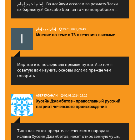
إمام احمد إمام , Ва алейкум ассалам ва рахматуЛлахи
ва баракятух! Спасибо брат за то что попробовал ...
إمام احمد إمام
29.01.2025, 00:43
Мнение по теме о 73-х течениях в исламе
Мир тем кто последовал прямым путем. А затем я
советую вам изучить основы ислама прежде чем
говорить...
АЗЕР ГАСАНЛИ
02.09.2024, 19:12
Хусейн Джамбетов - православный русский
патриот чеченского происхождения
Типы как ентот предатель чеченского народа и
ислама Хусейн Джамбетов, несет откровенную чушь,