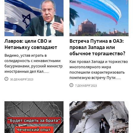
Лавров: цели СВО и
Встреча Путина в ОАЭ:
Нетаньяху совпадают
провал Запада или
обычное торгашество?
Видимо, устав играть в
солидарность с ненавистными
Как провал Запада и торжество
басурманами, русский министр
многополярного мира
иностранных дел Кал......
поспешили охарактеризовать
помпезную встречу Пути......
30 ДЕКАБРЯ'2023
7 ДЕКАБРЯ'2023