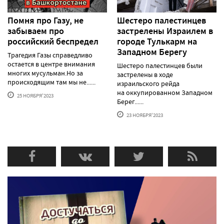
Помня про Газу, не
Шестеро палестинцев
забываем про
застрелены Израилем в
российский беспредел
городе Тулькарм на
Западном Берегу
Трагедия Газы справедливо
остается в центре внимания
Шестеро палестинцев были
многих мусульман.Но за
застрелены в ходе
происходящим там мы не......
израильского рейда
на оккупированном Западном
25 НОЯБРЯ'2023
Берег......
23 НОЯБРЯ'2023