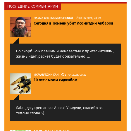
ПОСЛЕДНИЕ КОММЕНТАРИИ
HAMZA CHERNOMORCHENKO
03.06.2026, 23:29
Сегодня в Тюмени убит Исомитдин Акбаров
Со скорбью к павшим и ненавестью к притеснителям,
жизнь идет, расчет будет обязательно. ...
ИКРАМУТДИН ХАН
17.04.2025, 00:27
10 лет с моим хиджабом
Salat, да укрепит вас Аллаx! Увидели, спасибо за
теплые слова :-)...