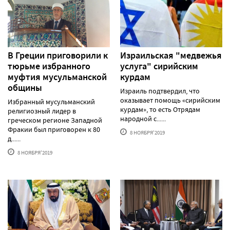
В Греции приговорили к
Израильская "медвежья
тюрьме избранного
услуга" сирийским
муфтия мусульманской
курдам
общины
Израиль подтвердил, что
оказывает помощь «сирийским
Избранный мусульманский
курдам», то есть Отрядам
религиозный лидер в
народной с......
греческом регионе Западной
Фракии был приговорен к 80
8 НОЯБРЯ'2019
д......
8 НОЯБРЯ'2019