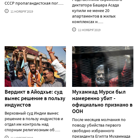
СССР пропагандистская пог......
диктатора Башара Асада
купили не менее 20
11 НОЯБРЯ'2019
апартаментов в жилых
комплексах н......
11 НОЯБРЯ'2019
Вердикт в Айодхье: суд
Мухаммад Мурси был
вынес решение в пользу
намеренно убит -
индуистов
официально признано в
ООН
Верховный суд Индии вынес
решение в пользу индуистов и
После месяцев молчания по
отдал им контроль над
поводу убийства первого
спорным религиозным об......
свободно избранного
президента Египта Мухаммада