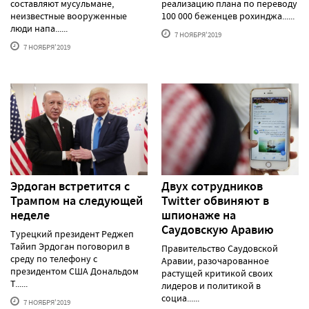
составляют мусульмане,
реализацию плана по переводу
неизвестные вооруженные
100 000 беженцев рохинджа......
люди напа......
7 НОЯБРЯ'2019
7 НОЯБРЯ'2019
Эрдоган встретится с
Двух сотрудников
Трампом на следующей
Twitter обвиняют в
неделе
шпионаже на
Саудовскую Аравию
Турецкий президент Реджеп
Тайип Эрдоган поговорил в
Правительство Саудовской
среду по телефону с
Аравии, разочарованное
президентом США Дональдом
растущей критикой своих
Т......
лидеров и политикой в
социа......
7 НОЯБРЯ'2019