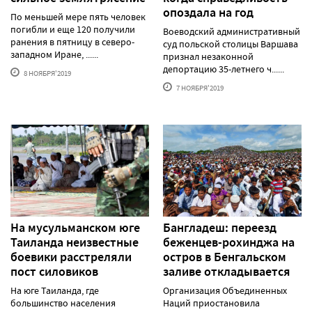
опоздала на год
По меньшей мере пять человек
погибли и еще 120 получили
Воеводский административный
ранения в пятницу в северо-
суд польской столицы Варшава
западном Иране, ......
признал незаконной
депортацию 35-летнего ч......
8 НОЯБРЯ'2019
7 НОЯБРЯ'2019
На мусульманском юге
Бангладеш: переезд
Таиланда неизвестные
беженцев-рохинджа на
боевики расстреляли
остров в Бенгальском
пост силовиков
заливе откладывается
На юге Таиланда, где
Организация Объединенных
большинство населения
Наций приостановила