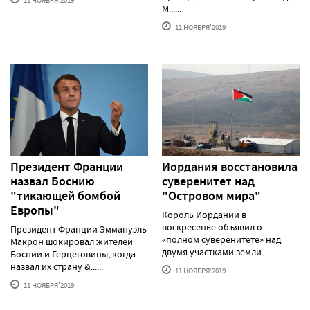
11 НОЯБРЯ'2019
М......
11 НОЯБРЯ'2019
Президент Франции
Иордания восстановила
назвал Боснию
суверенитет над
"тикающей бомбой
"Островом мира"
Европы"
Король Иордании в
воскресенье объявил о
Президент Франции Эммануэль
«полном суверенитете» над
Макрон шокировал жителей
двумя участками земли......
Боснии и Герцеговины, когда
назвал их страну &......
11 НОЯБРЯ'2019
11 НОЯБРЯ'2019