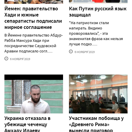
Йемен: правительство
Как Путин русский язык
Хади и южные
защищал
сепаратисты подписали
"На патриотизм стали
мирное соглашение
напирать. Видимо
проворовались", - эта
В Йемене правительство Абдур-
знаменитая фраза как нельзя
Рабба Мансура Хади при
лучше подхо......
посредничестве Саудовской
Аравии подписало согл......
6 НОЯБРЯ'2019
6 НОЯБРЯ'2019
Украина отказала в
Участникам побоища у
убежище чеченцу
«Древнего Рима»
Амхаду Илаеву
вынесли приговор