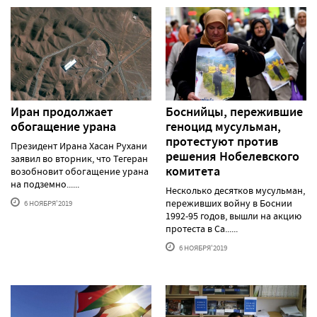
Иран продолжает
Боснийцы, пережившие
обогащение урана
геноцид мусульман,
протестуют против
Президент Ирана Хасан Рухани
решения Нобелевского
заявил во вторник, что Тегеран
комитета
возобновит обогащение урана
на подземно......
Несколько десятков мусульман,
переживших войну в Боснии
6 НОЯБРЯ'2019
1992-95 годов, вышли на акцию
протеста в Са......
6 НОЯБРЯ'2019