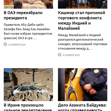
В ОАЭ переизбрали
Кашмир стал причиной
президента
торгового конфликта
между Индией и
Правитель Абу-Даби шейх
Малайзией
Халифа бен Заид Аль-Нахайян
был снова избран президентом
Между Малайзией и Индией
(раисом) ОАЭ в сре......
разгорелся дипломатический
скандал, затронувший торговые
8 НОЯБРЯ'2019
отношения между д......
8 НОЯБРЯ'2019
В Иране произошло
Дело Азамата Байдуева:
сильное землятрясение
когда справедливость