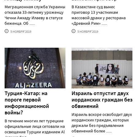
Миграционная служба Украины
В Казахстане суд вынес
отказала 33-летнему уроженцу
приговор 13 участникам
Чечни Амхаду Илаеву в статусе
массовой драки у ресторана
беженца. Об ......
«Древний Рим» ......
5 НОЯБРЯ'2019
5 НОЯБРЯ'2019
Турция-Катар: на
Израиль отпустит двух
пороге первой
иорданских граждан без
информационной
обвинений
войны?
Израиль вскоре освободит двух
иорданских граждан, которых
В течение многих лет турецкие
держали без предъявления
официальные лица сетовали на
обвинений более ......
освещение Турции изданием Al