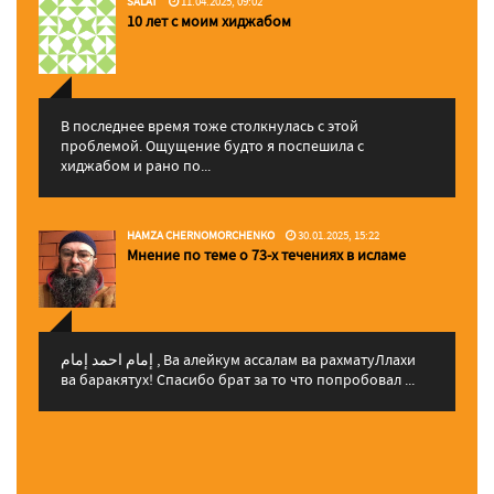
SALAT
11.04.2025, 09:02
10 лет с моим хиджабом
В последнее время тоже столкнулась с этой
проблемой. Ощущение будто я поспешила с
хиджабом и рано по...
HAMZA CHERNOMORCHENKO
30.01.2025, 15:22
Мнение по теме о 73-х течениях в исламе
إمام احمد إمام , Ва алейкум ассалам ва рахматуЛлахи
ва баракятух! Спасибо брат за то что попробовал ...