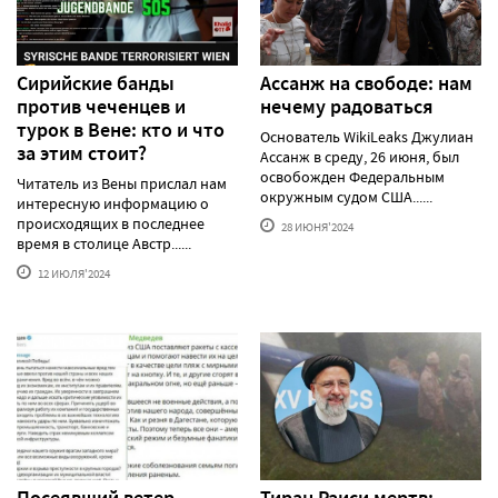
Сирийские банды
Ассанж на свободе: нам
против чеченцев и
нечему радоваться
турок в Вене: кто и что
Основатель WikiLeaks Джулиан
за этим стоит?
Ассанж в среду, 26 июня, был
освобожден Федеральным
Читатель из Вены прислал нам
окружным судом США......
интересную информацию о
происходящих в последнее
28 ИЮНЯ'2024
время в столице Австр......
12 ИЮЛЯ'2024
Посеявший ветер
Тиран Раиси мертв: