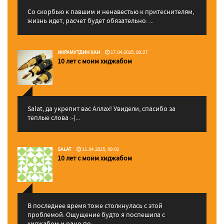
Со скорбью к павшим и ненавестью к притеснителям,
жизнь идет, расчет будет обязательно. ...
ИКРАМУТДИН ХАН
17.04.2025, 00:27
10 лет с моим хиджабом
Salat, да укрепит вас Аллаx! Увидели, спасибо за
теплые слова :-)...
SALAT
11.04.2025, 09:02
10 лет с моим хиджабом
В последнее время тоже столкнулась с этой
проблемой. Ощущение будто я поспешила с
хиджабом и рано по...