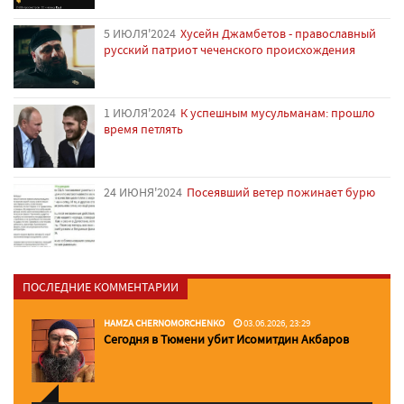
5 ИЮЛЯ'2024
Хусейн Джамбетов - православный
русский патриот чеченского происхождения
1 ИЮЛЯ'2024
К успешным мусульманам: прошло
время петлять
24 ИЮНЯ'2024
Посеявший ветер пожинает бурю
ПОСЛЕДНИЕ КОММЕНТАРИИ
HAMZA CHERNOMORCHENKO
03.06.2026, 23:29
Сегодня в Тюмени убит Исомитдин Акбаров