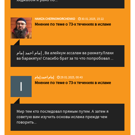
HAMZA CHERNOMORCHENKO
30.01.2025, 15:22
Мнение по теме о 73-х течениях в исламе
إمام احمد إمام , Ва алейкум ассалам ва рахматуЛлахи
ва баракятух! Спасибо брат за то что попробовал ...
إمام احمد إمام
29.01.2025, 00:43
Мнение по теме о 73-х течениях в исламе
Мир тем кто последовал прямым путем. А затем я
советую вам изучить основы ислама прежде чем
говорить...