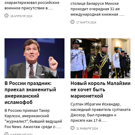
охарактеризовал российское
столице Беларуси Минске
военное присутствие в......
проходит очередная 31-ая
международная книжная ......
28 АПРЕЛЯ'2024
17 МАРТА'2024
В России праздник:
Новый король Малайзии
приехал знаменитый
не хочет быть
американский
марионеткой
исламофоб
Султан Ибрагим Искандар,
наследный правитель султаната
В Россию приехал Такер
Джохор, был приведен к
Карлсон, американский
присяге как 17-й......
"журналист", бывший ведущий
Fox News. Ажиотаж среди z-......
31 ЯНВАРЯ'2024
5 ФЕВРАЛЯ'2024