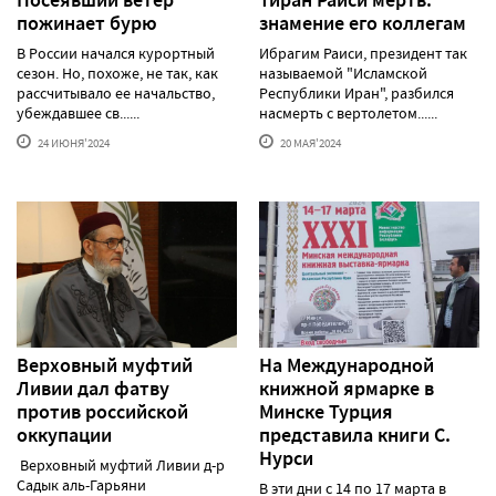
пожинает бурю
знамение его коллегам
В России начался курортный
Ибрагим Раиси, президент так
сезон. Но, похоже, не так, как
называемой "Исламской
рассчитывало ее начальство,
Республики Иран", разбился
убеждавшее св......
насмерть с вертолетом......
24 ИЮНЯ'2024
20 МАЯ'2024
Верховный муфтий
На Международной
Ливии дал фатву
книжной ярмарке в
против российской
Минске Турция
оккупации
представила книги С.
Нурси
Верховный муфтий Ливии д-р
Садык аль-Гарьяни
В эти дни с 14 по 17 марта в