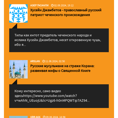
АЗЕР ГАСАНЛИ
02.09.2024, 19:12
Хусейн Джамбетов - православный русский
патриот чеченского происхождения
Типы как ентот предатель чеченского народа и
ислама Хусейн Джамбетов, несет откровенную чушь,
ибо я...
ARSLAN
11.06.2024, 02:50
Русские мусульмане на страже Корана:
pазвеивая мифы о Священной Книге
Кому интересно, само видео
здесьhttps://www.youtube.com/watch?
v=wAhN_UEuojU&lc=Ugz6-h0nMPQWTip7AZ94...
KRR AKK
09.06.2024, 18:56