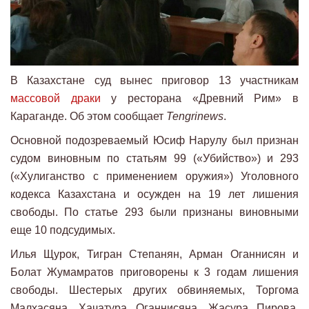
В Казахстане суд вынес приговор 13 участникам
массовой драки
у ресторана «Древний Рим» в
Караганде. Об этом сообщает
Tengrinews
.
Основной подозреваемый Юсиф Нарулу был признан
судом виновным по статьям 99 («Убийство») и 293
(«Хулиганство с применением оружия») Уголовного
кодекса Казахстана и осужден на 19 лет лишения
свободы. По статье 293 были признаны виновными
еще 10 подсудимых.
Илья Щурок, Тигран Степанян, Арман Оганнисян и
Болат Жумамратов приговорены к 3 годам лишения
свободы. Шестерых других обвиняемых, Торгома
Малхасяна, Хачатура Оганнисяна, Жасура Пирова,