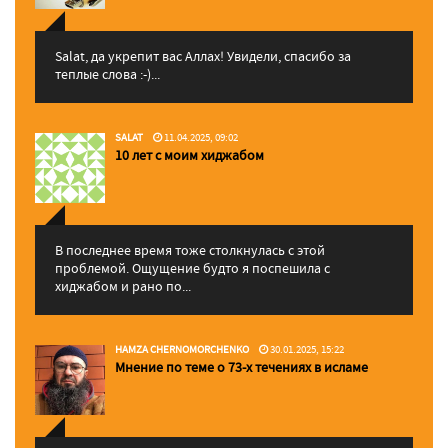
Salat, да укрепит вас Аллаx! Увидели, спасибо за
теплые слова :-)...
SALAT
11.04.2025, 09:02
10 лет с моим хиджабом
В последнее время тоже столкнулась с этой
проблемой. Ощущение будто я поспешила с
хиджабом и рано по...
HAMZA CHERNOMORCHENKO
30.01.2025, 15:22
Мнение по теме о 73-х течениях в исламе