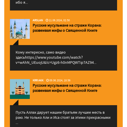
ибо я...
ARSLAN
11.06.2024, 02:50
Русские мусульмане на страже Корана:
pазвеивая мифы о Священной Книге
Кому интересно, само видео
здесьhttps://www.youtube.com/watch?
v=wAhN_UEuojU&lc=Ugz6-h0nMPQWTip7AZ94...
KRR AKK
09.06.2024, 18:56
Русские мусульмане на страже Корана:
pазвеивая мифы о Священной Книге
Пусть Аллах дарует нашим братьям лучшее месть в
раю. Не только Али и Иса стоят за этими прекрасными
...