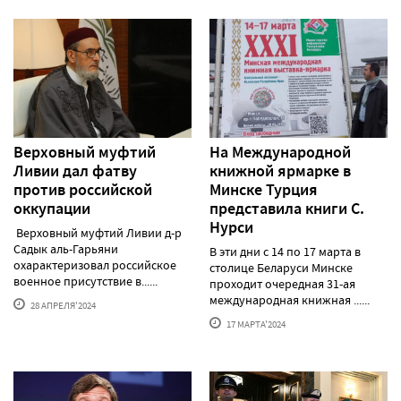
Верховный муфтий
На Международной
Ливии дал фатву
книжной ярмарке в
против российской
Минске Турция
оккупации
представила книги С.
Нурси
Верховный муфтий Ливии д-р
Садык аль-Гарьяни
В эти дни с 14 по 17 марта в
охарактеризовал российское
столице Беларуси Минске
военное присутствие в......
проходит очередная 31-ая
международная книжная ......
28 АПРЕЛЯ'2024
17 МАРТА'2024