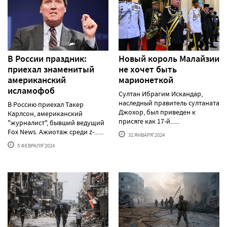
В России праздник:
Новый король Малайзии
приехал знаменитый
не хочет быть
американский
марионеткой
исламофоб
Султан Ибрагим Искандар,
наследный правитель султаната
В Россию приехал Такер
Джохор, был приведен к
Карлсон, американский
присяге как 17-й......
"журналист", бывший ведущий
Fox News. Ажиотаж среди z-......
31 ЯНВАРЯ'2024
5 ФЕВРАЛЯ'2024