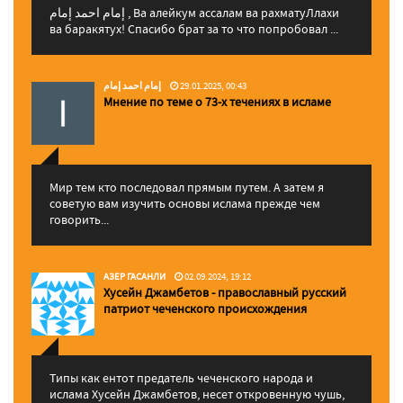
إمام احمد إمام , Ва алейкум ассалам ва рахматуЛлахи
ва баракятух! Спасибо брат за то что попробовал ...
إمام احمد إمام
29.01.2025, 00:43
Мнение по теме о 73-х течениях в исламе
Мир тем кто последовал прямым путем. А затем я
советую вам изучить основы ислама прежде чем
говорить...
АЗЕР ГАСАНЛИ
02.09.2024, 19:12
Хусейн Джамбетов - православный русский
патриот чеченского происхождения
Типы как ентот предатель чеченского народа и
ислама Хусейн Джамбетов, несет откровенную чушь,