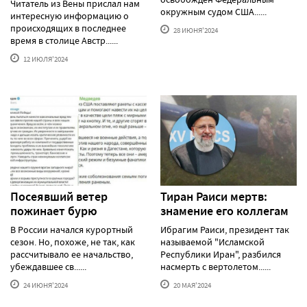
Читатель из Вены прислал нам
окружным судом США......
интересную информацию о
происходящих в последнее
28 ИЮНЯ'2024
время в столице Австр......
12 ИЮЛЯ'2024
Посеявший ветер
Тиран Раиси мертв:
пожинает бурю
знамение его коллегам
В России начался курортный
Ибрагим Раиси, президент так
сезон. Но, похоже, не так, как
называемой "Исламской
рассчитывало ее начальство,
Республики Иран", разбился
убеждавшее св......
насмерть с вертолетом......
24 ИЮНЯ'2024
20 МАЯ'2024