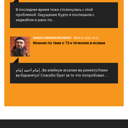
В последнее время тоже столкнулась с этой
проблемой. Ощущение будто я поспешила с
хиджабом и рано по...
HAMZA CHERNOMORCHENKO
30.01.2025, 15:22
Мнение по теме о 73-х течениях в исламе
إمام احمد إمام , Ва алейкум ассалам ва рахматуЛлахи
ва баракятух! Спасибо брат за то что попробовал ...