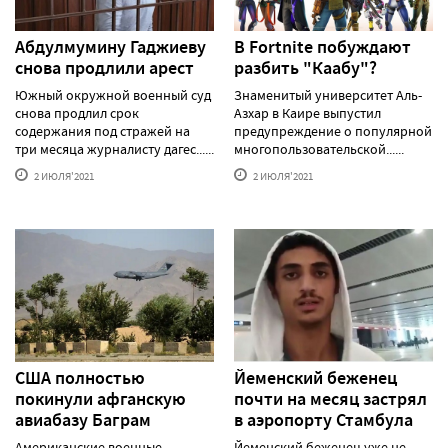
Абдулмумину Гаджиеву
В Fortnite побуждают
снова продлили арест
разбить "Каабу"?
Южный окружной военный суд
Знаменитый университет Аль-
снова продлил срок
Азхар в Каире выпустил
содержания под стражей на
предупреждение о популярной
три месяца журналисту дагес......
многопользовательской......
2 ИЮЛЯ'2021
2 ИЮЛЯ'2021
США полностью
Йеменский беженец
покинули афганскую
почти на месяц застрял
авиабазу Баграм
в аэропорту Стамбула
Американские военные
Йеменский беженец уже не