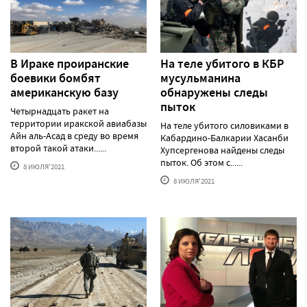
В Ираке проиранские
На теле убитого в КБР
боевики бомбят
мусульманина
американскую базу
обнаружены следы
пыток
Четырнадцать ракет на
территории иракской авиабазы
На теле убитого силовиками в
Айн аль-Асад в среду во время
Кабардино-Балкарии Хасанби
второй такой атаки......
Хупсергенова найдены следы
пыток. Об этом с......
8 ИЮЛЯ'2021
8 ИЮЛЯ'2021