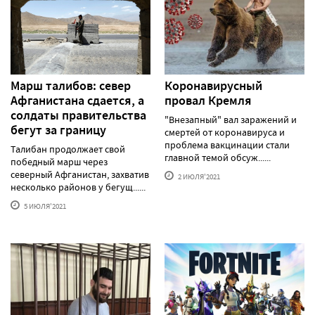
Марш талибов: север
Коронавирусный
Афганистана сдается, а
провал Кремля
солдаты правительства
"Внезапный" вал заражений и
бегут за границу
смертей от коронавируса и
проблема вакцинации стали
Талибан продолжает свой
главной темой обсуж......
победный марш через
северный Афганистан, захватив
2 ИЮЛЯ'2021
несколько районов у бегущ......
5 ИЮЛЯ'2021