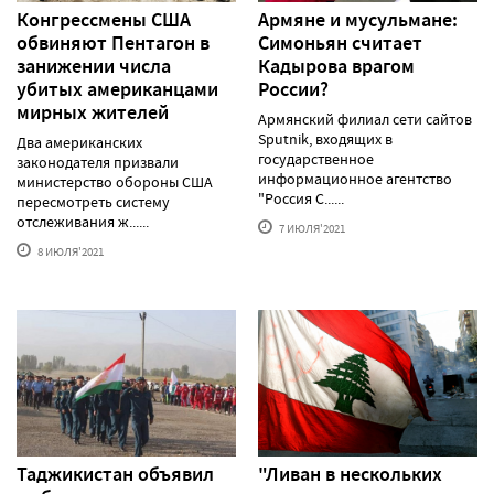
Конгрессмены США
Армяне и мусульмане:
обвиняют Пентагон в
Симоньян считает
занижении числа
Кадырова врагом
убитых американцами
России?
мирных жителей
Армянский филиал сети сайтов
Sputnik, входящих в
Два американских
государственное
законодателя призвали
информационное агентство
министерство обороны США
"Россия С......
пересмотреть систему
отслеживания ж......
7 ИЮЛЯ'2021
8 ИЮЛЯ'2021
Таджикистан объявил
"Ливан в нескольких