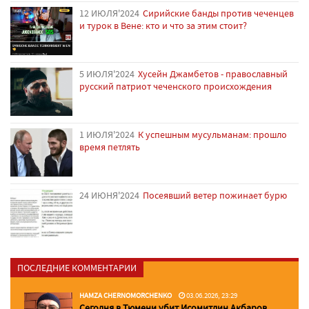
12 ИЮЛЯ'2024
Сирийские банды против чеченцев
и турок в Вене: кто и что за этим стоит?
5 ИЮЛЯ'2024
Хусейн Джамбетов - православный
русский патриот чеченского происхождения
1 ИЮЛЯ'2024
К успешным мусульманам: прошло
время петлять
24 ИЮНЯ'2024
Посеявший ветер пожинает бурю
ПОСЛЕДНИЕ КОММЕНТАРИИ
HAMZA CHERNOMORCHENKO
03.06.2026, 23:29
Сегодня в Тюмени убит Исомитдин Акбаров