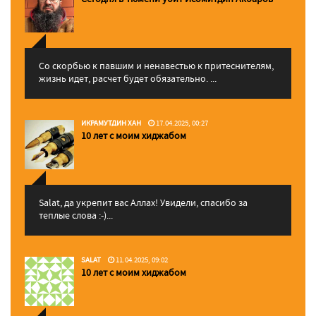
Со скорбью к павшим и ненавестью к притеснителям,
жизнь идет, расчет будет обязательно. ...
ИКРАМУТДИН ХАН
17.04.2025, 00:27
10 лет с моим хиджабом
Salat, да укрепит вас Аллаx! Увидели, спасибо за
теплые слова :-)...
SALAT
11.04.2025, 09:02
10 лет с моим хиджабом