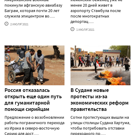
покинули афганскую авиабазу
менее 20 дней живет в
Баграм, которая почти 20 лет
аэропорту Стамбула после
служила эпицентром во......
после многократных
депортац......
2 ИЮЛЯ'2021
1 ИЮЛЯ'2021
Россия отказалась
В Судане новые
открыть еще один путь
протесты из-за
для гуманитарной
экономических реформ
помощи сирийцам
правительства
Предложение о возобновлении
Сотни протестующих вышли на
работы пограничного перехода
улицы столицы Судана Хартума,
из Ирака в северо-восточную
чтобы потребовать отставки
Сирию для дост......
переходного пр......