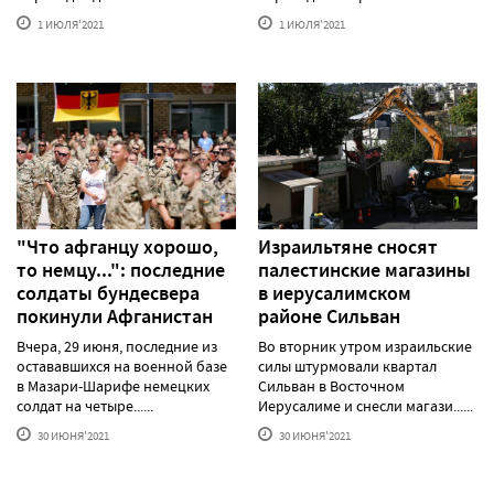
1 ИЮЛЯ'2021
1 ИЮЛЯ'2021
"Что афганцу хорошо,
Израильтяне сносят
то немцу...": последние
палестинские магазины
солдаты бундесвера
в иерусалимском
покинули Афганистан
районе Сильван
Вчера, 29 июня, последние из
Во вторник утром израильские
остававшихся на военной базе
силы штурмовали квартал
в Мазари-Шарифе немецких
Сильван в Восточном
солдат на четыре......
Иерусалиме и снесли магази......
30 ИЮНЯ'2021
30 ИЮНЯ'2021