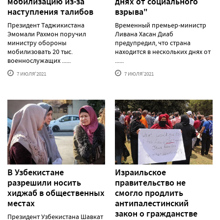
мобилизацию из-за
днях от социального
наступления талибов
взрыва"
Президент Таджикистана
Временный премьер-министр
Эмомали Рахмон поручил
Ливана Хасан Диаб
министру обороны
предупредил, что страна
мобилизовать 20 тыс.
находится в нескольких днях от
военнослужащих ......
......
7 ИЮЛЯ'2021
7 ИЮЛЯ'2021
В Узбекистане
Израильское
разрешили носить
правительство не
хиджаб в общественных
смогло продлить
местах
антипалестинский
закон о гражданстве
Президент Узбекистана Шавкат