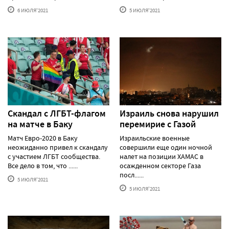
6 ИЮЛЯ'2021
5 ИЮЛЯ'2021
Скандал с ЛГБТ-флагом
Израиль снова нарушил
на матче в Баку
перемирие с Газой
Матч Евро-2020 в Баку
Израильские военные
неожиданно привел к скандалу
совершили еще один ночной
с участием ЛГБТ сообщества.
налет на позиции ХАМАС в
Все дело в том, что ......
осажденном секторе Газа
посл......
5 ИЮЛЯ'2021
5 ИЮЛЯ'2021