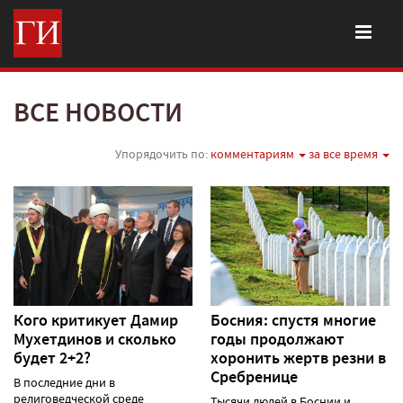
ВСЕ НОВОСТИ
Упорядочить по:
комментариям
за все время
Кого критикует Дамир
Босния: спустя многие
Мухетдинов и сколько
годы продолжают
будет 2+2?
хоронить жертв резни в
Сребренице
В последние дни в
религоведческой среде
Тысячи людей в Боснии и