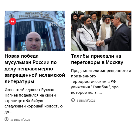
Новая победа
Талибы приехали на
мусульман России по
переговоры в Москву
делу неправомерно
Представители запрещенного и
запрещенной исламской
признанного
литературы
террористическим в РФ
движения "Талибан", про
Известный адвокат Руслан
которое нель......
Нагиев поделился на своей
странице в Фейсбуке
9 ИЮЛЯ'2021
следующей хорошей новостью
дл......
11 ИЮЛЯ'2021