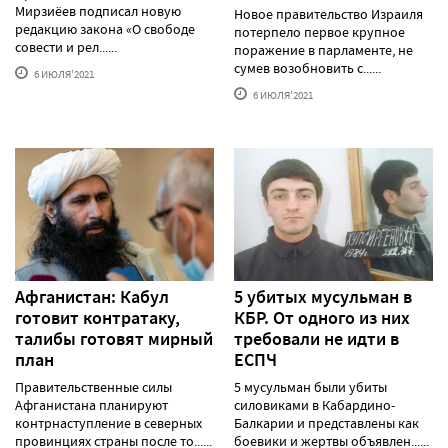
Мирзиёев подписал новую
Новое правительство Израиля
редакцию закона «О свободе
потерпело первое крупное
совести и рел......
поражение в парламенте, не
сумев возобновить с......
6 ИЮЛЯ'2021
6 ИЮЛЯ'2021
Афганистан: Кабул
5 убитых мусульман в
готовит контратаку,
КБР. От одного из них
талибы готовят мирный
требовали не идти в
план
ЕСПЧ
Правительственные силы
5 мусульман были убиты
Афганистана планируют
силовиками в Кабардино-
контрнаступление в северных
Балкарии и представлены как
провинциях страны после то......
боевики и жертвы объявлен......