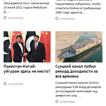
обсуждается пост, написанный
Герцеговине собрались, чтобы
10 июля 2021 года в Фейсбуке
отметить бойню в Сребренице
Д......
1995 года, единств......
12 ИЮЛЯ'2021
12 ИЮЛЯ'2021
Пакистан-Китай:
Суэцкий канал побил
уйгурам здесь не место?
рекорд доходности за
все времена
...
Суэцкий канал принес Египту
12 ИЮЛЯ'2021
рекордные 5,84 млрд долларов
за последний налоговый год,
заявил его упр......
12 ИЮЛЯ'2021